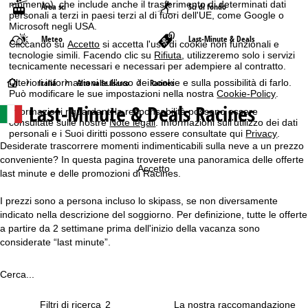
momento), che include anche il trasferimento di determinati dati
Area sci
Sci di fondo
personali a terzi in paesi terzi al di fuori dell'UE, come Google o
Microsoft negli USA.
Meteo
Last-Minute & Deals
Cliccando su
Accetto
si accetta l'uso di cookie non funzionali e
tecnologie simili. Facendo clic su
Rifiuta
, utilizzeremo solo i servizi
tecnicamente necessari e necessari per adempiere al contratto.
H
Italia
Alta valle Isarco
Racines
Ulteriori informazioni sull'uso dei cookie e sulla possibilità di farlo.
Può modificare le sue impostazioni nella nostra
Cookie-Policy
.
Last-Minute & Deals Racines
o
Informazioni riguardanti la responsabilità possono essere
consultate sulle nostre
Note legali
. Informazioni sull'utilizzo dei dati
personali e i Suoi diritti possono essere consultate qui
Privacy
.
m
Desiderate trascorrere momenti indimenticabili sulla neve a un prezzo
conveniente? In questa pagina troverete una panoramica delle offerte
e
Accetto
last minute e delle promozioni di Racines.
p
I prezzi sono a persona incluso lo skipass, se non diversamente
indicato nella descrizione del soggiorno. Per definizione, tutte le offerte
a
a partire da 2 settimane prima dell'inizio della vacanza sono
considerate “last minute”.
g
Cerca...
e
Filtri di ricerca
2