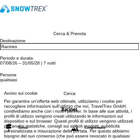
Cerca & Prenota
Destinazione
Periodo e durata
07/08/26 – 31/05/28 | 7 notti
Persone
qualsiasi
Avviso sui cookie
Cerca
Per garantire un'offerta web ottimale, utilizziamo i cookie per
raccogliere informazioni sull'utilizzo che noi, TravelTrex GmbH,
Racines
condividiamo anche con i nostri partner. In base alle sue attività, i
profili di utilizzo vengono creati utilizzando le informazioni sul
dispositivo e sul browser. Questi profili di utilizzo vengono utilizzati
per analisi statistiche, consigli sui singoli prodotti, pubblicità
Elenco
Comprensorio
personalizzata e misurazione della portata. Per questo abbiamo
bisogno del suo consenso (che può essere revocato in qualsiasi