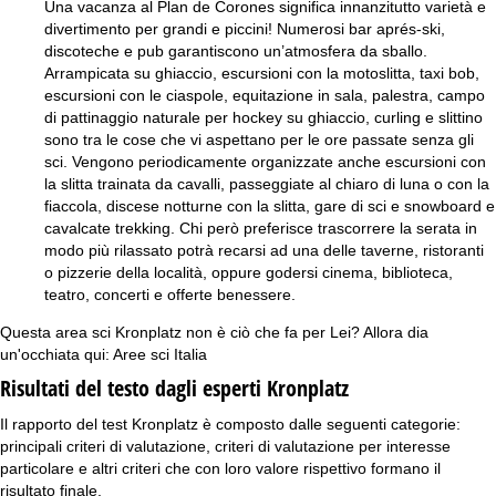
Una vacanza al Plan de Corones significa innanzitutto varietà e
divertimento per grandi e piccini! Numerosi bar aprés-ski,
discoteche e pub garantiscono un’atmosfera da sballo.
Arrampicata su ghiaccio, escursioni con la motoslitta, taxi bob,
escursioni con le ciaspole, equitazione in sala, palestra, campo
di pattinaggio naturale per hockey su ghiaccio, curling e slittino
sono tra le cose che vi aspettano per le ore passate senza gli
sci. Vengono periodicamente organizzate anche escursioni con
la slitta trainata da cavalli, passeggiate al chiaro di luna o con la
fiaccola, discese notturne con la slitta, gare di sci e snowboard e
cavalcate trekking. Chi però preferisce trascorrere la serata in
modo più rilassato potrà recarsi ad una delle taverne, ristoranti
o pizzerie della località, oppure godersi cinema, biblioteca,
teatro, concerti e offerte benessere.
Questa area sci Kronplatz non è ciò che fa per Lei? Allora dia
un'occhiata qui:
Aree sci Italia
Risultati del testo dagli esperti Kronplatz
Il rapporto del test Kronplatz è composto dalle seguenti categorie:
principali criteri di valutazione, criteri di valutazione per interesse
particolare e altri criteri che con loro valore rispettivo formano il
risultato finale.