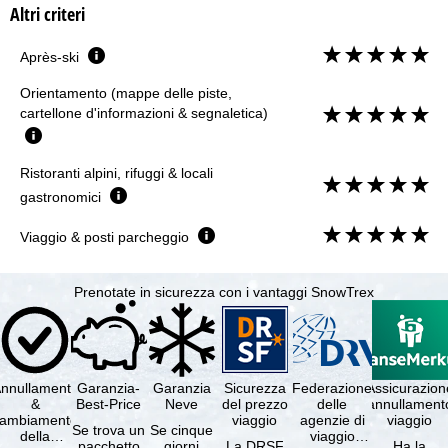
Altri criteri
Après-ski
Orientamento (mappe delle piste,
cartellone d'informazioni & segnaletica)
Ristoranti alpini, rifuggi & locali
gastronomici
Viaggio & posti parcheggio
Prenotate in sicurezza con i vantaggi SnowTrex
nnullamento
Garanzia-
Garanzia
Sicurezza
Federazione
Assicurazion
&
Best-Price
Neve
del prezzo
delle
annullament
cambiamento
viaggio
agenzie di
viaggio
Se trova un
Se cinque
della
viaggio
pacchetto
giorni
La DRSF
Ha la