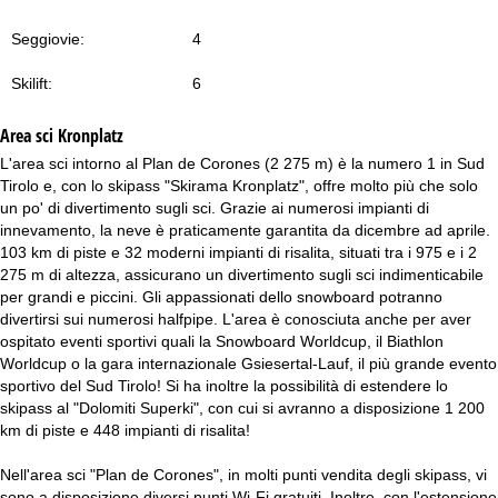
Seggiovie:
4
Skilift:
6
Area sci
Kronplatz
L'area sci intorno al Plan de Corones (2 275 m) è la numero 1 in Sud
Tirolo e, con lo skipass "Skirama Kronplatz", offre molto più che solo
un po' di divertimento sugli sci. Grazie ai numerosi impianti di
innevamento, la neve è praticamente garantita da dicembre ad aprile.
103 km di piste e 32 moderni impianti di risalita, situati tra i 975 e i 2
275 m di altezza, assicurano un divertimento sugli sci indimenticabile
per grandi e piccini. Gli appassionati dello snowboard potranno
divertirsi sui numerosi halfpipe. L'area è conosciuta anche per aver
ospitato eventi sportivi quali la Snowboard Worldcup, il Biathlon
Worldcup o la gara internazionale Gsiesertal-Lauf, il più grande evento
sportivo del Sud Tirolo! Si ha inoltre la possibilità di estendere lo
skipass al "Dolomiti Superki", con cui si avranno a disposizione 1 200
km di piste e 448 impianti di risalita!
Nell'area sci "Plan de Corones", in molti punti vendita degli skipass, vi
sono a disposizione diversi punti Wi-Fi gratuiti. Inoltre, con l'estensione