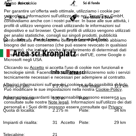
Area sci
Sci di fondo
Avviso sui cookie
Per garantire un'offerta web ottimale, utilizziamo i cookie per
raccogliere informazioni sull'utilizzo che noi, TravelTrex GmbH,
Meteo
Last-Minute & Deals
condividiamo anche con i nostri partner. In base alle sue attività, i
profili di utilizzo vengono creati utilizzando le informazioni sul
dispositivo e sul browser. Questi profili di utilizzo vengono utilizzati
per analisi statistiche, consigli sui singoli prodotti, pubblicità
H
Italia
Plan de Corones
Plan de Corones (Sud Tirolo)
personalizzata e misurazione della portata. Per questo abbiamo
bisogno del suo consenso (che può essere revocato in qualsiasi
Area sci
Kronplatz
momento), che include anche il trasferimento di determinati dati
o
personali a terzi in paesi terzi al di fuori dell'UE, come Google o
Microsoft negli USA.
m
Cliccando su
Accetto
si accetta l'uso di cookie non funzionali e
Info sull'area sci
tecnologie simili. Facendo clic su
Rifiuta
, utilizzeremo solo i servizi
e
tecnicamente necessari e necessari per adempiere al contratto.
Ulteriori informazioni sull'uso dei cookie e sulla possibilità di farlo.
Punto più alto:
2.275 m
Piste totale:
121 km
p
Può modificare le sue impostazioni nella nostra
Cookie-Policy
.
Informazioni riguardanti la responsabilità possono essere
Punto più basso:
930 m
Piste:
58 km
a
consultate sulle nostre
Note legali
. Informazioni sull'utilizzo dei dati
personali e i Suoi diritti possono essere consultate qui
Privacy
.
Quota di località:
2.275 m
Piste:
34 km
g
Impianti di risalita:
31
Piste:
29 km
Accetto
e
Telecabine:
21