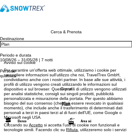
Cerca & Prenota
Destinazione
Periodo e durata
10/08/26 – 31/05/28 | 7 notti
Avviso sui cookie
Per garantire un'offerta web ottimale, utilizziamo i cookie per
Persone
raccogliere informazioni sull'utilizzo che noi, TravelTrex GmbH,
qualsiasi
condividiamo anche con i nostri partner. In base alle sue attività, i
profili di utilizzo vengono creati utilizzando le informazioni sul
Cerca
dispositivo e sul browser. Questi profili di utilizzo vengono utilizzati
per analisi statistiche, consigli sui singoli prodotti, pubblicità
personalizzata e misurazione della portata. Per questo abbiamo
Plan
bisogno del suo consenso (che può essere revocato in qualsiasi
momento), che include anche il trasferimento di determinati dati
personali a terzi in paesi terzi al di fuori dell'UE, come Google o
Microsoft negli USA.
Elenco
Area sci
Cliccando su
Accetto
si accetta l'uso di cookie non funzionali e
tecnologie simili. Facendo clic su
Rifiuta
, utilizzeremo solo i servizi