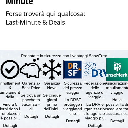
Minute
Forse troverà qui qualcosa:
Last-Minute & Deals
Prenotate in sicurezza con i vantaggi SnowTrex
nnullamento
Garanzia-
Garanzia
Sicurezza
Federazione
Assicurazion
&
Best-Price
Neve
del prezzo
delle
annullament
cambiamento
viaggio
agenzie di
viaggio
Se trova un
Se cinque
della
viaggio
pacchetto
giorni
La DRSF
Ha la
prenotazione
tedesche
Fino a 5
vacanza –
prima
protegge i
La DRV è
possibilità d
gratuiti
iorni dopo la
di
dell'inizio
viaggiatori
l'organizzazione
scegliere tr
prenotazione
disponibilità
del suo
che
delle agenzie di
l'assicurazio
Dettagli
Dettagli
è possibile
e servizi
soggiorno
prenotano
viaggio più
annullament
Dettagli
Dettagli
annullare
inclusi
(giorno di
un
grande in
viaggio
Dettagli
Dettagli
ratuitamente
uguali –
arrivo),
pacchetto
Germania.
(compresa 