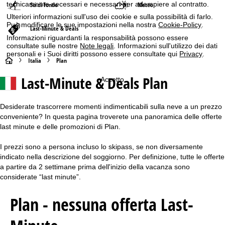
tecnicamente necessari e necessari per adempiere al contratto.
Sci di fondo
Meteo
Ulteriori informazioni sull'uso dei cookie e sulla possibilità di farlo.
Può modificare le sue impostazioni nella nostra
Cookie-Policy
.
Last-Minute & Deals
Informazioni riguardanti la responsabilità possono essere
consultate sulle nostre
Note legali
. Informazioni sull'utilizzo dei dati
personali e i Suoi diritti possono essere consultate qui
Privacy
.
H
Italia
Plan
Last-Minute & Deals Plan
Accetto
o
m
Desiderate trascorrere momenti indimenticabili sulla neve a un prezzo
conveniente? In questa pagina troverete una panoramica delle offerte
e
last minute e delle promozioni di Plan.
p
I prezzi sono a persona incluso lo skipass, se non diversamente
indicato nella descrizione del soggiorno. Per definizione, tutte le offerte
a
a partire da 2 settimane prima dell'inizio della vacanza sono
considerate “last minute”.
g
Plan - nessuna offerta Last-
e