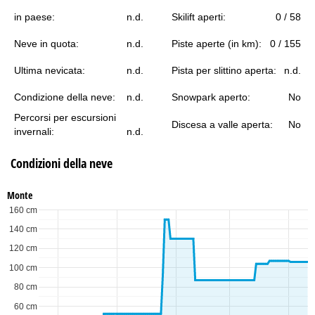
in paese:
n.d.
Skilift aperti:
0 / 58
Neve in quota:
n.d.
Piste aperte (in km):
0 / 155
Ultima nevicata:
n.d.
Pista per slittino aperta:
n.d.
Condizione della neve:
n.d.
Snowpark aperto:
No
Percorsi per escursioni
Discesa a valle aperta:
No
invernali:
n.d.
Condizioni della neve
Monte
160 cm
140 cm
120 cm
100 cm
80 cm
60 cm