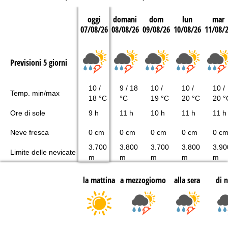
oggi
domani
dom
lun
mar
07/08/26
08/08/26
09/08/26
10/08/26
11/08/
Previsioni 5 giorni
10 /
9 / 18
10 /
10 /
10 /
Temp. min/max
18 °C
°C
19 °C
20 °C
20 °
Ore di sole
9 h
11 h
10 h
11 h
11 h
Neve fresca
0 cm
0 cm
0 cm
0 cm
0 c
3.700
3.800
3.700
3.800
3.90
Limite delle nevicate
m
m
m
m
m
la mattina
a mezzogiorno
alla sera
di 