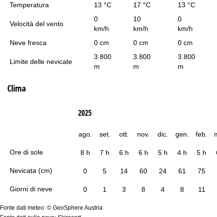
Temperatura
13 °C
17 °C
13 °C
0
10
0
Velocità del vento
km/h
km/h
km/h
Neve fresca
0 cm
0 cm
0 cm
3.800
3.800
3.800
Limite delle nevicate
m
m
m
Clima
2025
ago.
set.
ott.
nov.
dic.
gen.
feb.
Ore di sole
8 h
7 h
6 h
6 h
5 h
4 h
5 h
Nevicata (cm)
0
5
14
60
24
61
75
Giorni di neve
0
1
3
8
4
8
11
Fonte dati meteo: © GeoSphere Austria