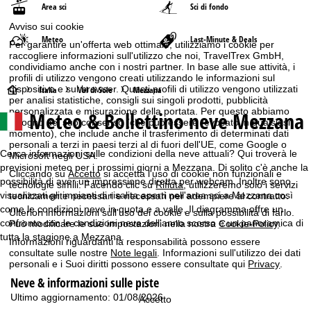
Area sci
Sci di fondo
Avviso sui cookie
Meteo
Last-Minute & Deals
Per garantire un'offerta web ottimale, utilizziamo i cookie per
raccogliere informazioni sull'utilizzo che noi, TravelTrex GmbH,
condividiamo anche con i nostri partner. In base alle sue attività, i
profili di utilizzo vengono creati utilizzando le informazioni sul
dispositivo e sul browser. Questi profili di utilizzo vengono utilizzati
H
Italia
Val di Sole
Mezzana
per analisi statistiche, consigli sui singoli prodotti, pubblicità
personalizzata e misurazione della portata. Per questo abbiamo
Meteo & Bollettino neve Mezzana
o
bisogno del suo consenso (che può essere revocato in qualsiasi
momento), che include anche il trasferimento di determinati dati
personali a terzi in paesi terzi al di fuori dell'UE, come Google o
m
Cerca informazioni sulle condizioni della neve attuali? Qui troverà le
Microsoft negli USA.
previsioni meteo per i prossimi giorni a Mezzana. Di solito c'è anche la
Cliccando su
Accetto
si accetta l'uso di cookie non funzionali e
e
possibilità di aver un impressione diretta per webcam. Inoltre sono
tecnologie simili. Facendo clic su
Rifiuta
, utilizzeremo solo i servizi
visualizzati gli impianti di risalita aperti nell'area sci a Mezzana così
tecnicamente necessari e necessari per adempiere al contratto.
p
come le condizioni neve in quota e a valle. Il diagramma offre un
Ulteriori informazioni sull'uso dei cookie e sulla possibilità di farlo.
confronto con le condizioni neve dell'anno scorso e un panoramica di
Può modificare le sue impostazioni nella nostra
Cookie-Policy
.
a
tutta la stagione a Mezzana.
Informazioni riguardanti la responsabilità possono essere
consultate sulle nostre
Note legali
. Informazioni sull'utilizzo dei dati
g
personali e i Suoi diritti possono essere consultate qui
Privacy
.
Neve & informazioni sulle piste
e
Ultimo aggiornamento: 01/08/2026
Accetto