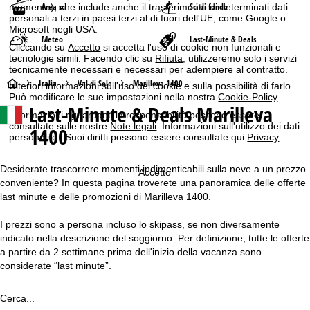
Area sci
Sci di fondo
momento), che include anche il trasferimento di determinati dati
personali a terzi in paesi terzi al di fuori dell'UE, come Google o
Microsoft negli USA.
Meteo
Last-Minute & Deals
Cliccando su
Accetto
si accetta l'uso di cookie non funzionali e
tecnologie simili. Facendo clic su
Rifiuta
, utilizzeremo solo i servizi
tecnicamente necessari e necessari per adempiere al contratto.
H
Italia
Val di Sole
Marilleva 1400
Ulteriori informazioni sull'uso dei cookie e sulla possibilità di farlo.
Può modificare le sue impostazioni nella nostra
Cookie-Policy
.
Last-Minute & Deals Marilleva
o
Informazioni riguardanti la responsabilità possono essere
consultate sulle nostre
Note legali
. Informazioni sull'utilizzo dei dati
1400
personali e i Suoi diritti possono essere consultate qui
Privacy
.
m
e
Desiderate trascorrere momenti indimenticabili sulla neve a un prezzo
Accetto
conveniente? In questa pagina troverete una panoramica delle offerte
p
last minute e delle promozioni di Marilleva 1400.
I prezzi sono a persona incluso lo skipass, se non diversamente
a
indicato nella descrizione del soggiorno. Per definizione, tutte le offerte
a partire da 2 settimane prima dell'inizio della vacanza sono
g
considerate “last minute”.
e
Cerca...