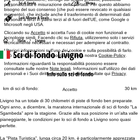
Sci di fondo
Meteo
personalizzata e misurazione della portata. Per questo abbiamo
bisogno del suo consenso (che può essere revocato in qualsiasi
momento), che include anche il trasferimento di determinati dati
Last-Minute & Deals
personali a terzi in paesi terzi al di fuori dell'UE, come Google o
Microsoft negli USA.
Cliccando su
Accetto
si accetta l'uso di cookie non funzionali e
tecnologie simili. Facendo clic su
Rifiuta
, utilizzeremo solo i servizi
H
Italia
Livigno
tecnicamente necessari e necessari per adempiere al contratto.
Ulteriori informazioni sull'uso dei cookie e sulla possibilità di farlo.
Sci di fondo Livigno
o
Può modificare le sue impostazioni nella nostra
Cookie-Policy
.
Informazioni riguardanti la responsabilità possono essere
m
consultate sulle nostre
Note legali
. Informazioni sull'utilizzo dei dati
Info sullo sci di fondo
personali e i Suoi diritti possono essere consultate qui
Privacy
.
e
km di sci di fondo:
30 km
Accetto
p
Livigno ha un totale di 30 chilometri di piste di fondo ben preparate.
a
Ogni anno, a dicembre, la maratona internazionale di sci di fondo "La
Sgambeda" apre la stagione. Grazie alla sua posizione in un'alta valle
g
pianeggiante, le condizioni per lo sci di fondo a Livigno sono quasi
perfette.
e
La "Pista Turistica", lunga circa 20 km, è particolarmente apprezzata