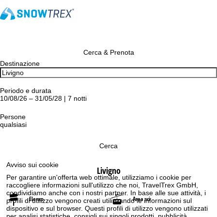
Cerca & Prenota
Destinazione
Periodo e durata
10/08/26 – 31/05/28 | 7 notti
Persone
qualsiasi
Cerca
Avviso sui cookie
Livigno
Per garantire un'offerta web ottimale, utilizziamo i cookie per
raccogliere informazioni sull'utilizzo che noi, TravelTrex GmbH,
condividiamo anche con i nostri partner. In base alle sue attività, i
Elenco
Area sci
profili di utilizzo vengono creati utilizzando le informazioni sul
dispositivo e sul browser. Questi profili di utilizzo vengono utilizzati
per analisi statistiche, consigli sui singoli prodotti, pubblicità