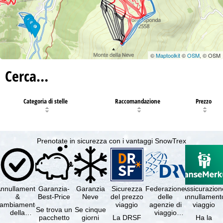
©
Maptoolkit
©
OSM
, © OSM
Cerca…
Categoria di stelle
Raccomandazione
Prezzo
Prenotate in sicurezza con i vantaggi SnowTrex
nnullamento
Garanzia-
Garanzia
Sicurezza
Federazione
Assicurazion
&
Best-Price
Neve
del prezzo
delle
annullament
cambiamento
viaggio
agenzie di
viaggio
Se trova un
Se cinque
della
viaggio
pacchetto
giorni
La DRSF
Ha la
prenotazione
tedesche