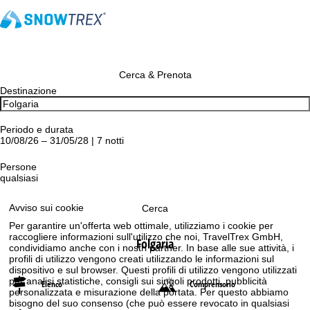
Cerca & Prenota
Destinazione
Periodo e durata
10/08/26 – 31/05/28 | 7 notti
Persone
qualsiasi
Avviso sui cookie
Cerca
Per garantire un'offerta web ottimale, utilizziamo i cookie per
raccogliere informazioni sull'utilizzo che noi, TravelTrex GmbH,
Folgaria
condividiamo anche con i nostri partner. In base alle sue attività, i
profili di utilizzo vengono creati utilizzando le informazioni sul
dispositivo e sul browser. Questi profili di utilizzo vengono utilizzati
per analisi statistiche, consigli sui singoli prodotti, pubblicità
Elenco
Comprensorio
personalizzata e misurazione della portata. Per questo abbiamo
bisogno del suo consenso (che può essere revocato in qualsiasi