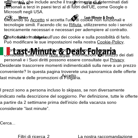
momento), che include anche il trasferimento di determinati dati
Area sci
Sci di fondo
personali a terzi in paesi terzi al di fuori dell'UE, come Google o
Microsoft negli USA.
Meteo
Last-Minute & Deals
Cliccando su
Accetto
si accetta l'uso di cookie non funzionali e
tecnologie simili. Facendo clic su
Rifiuta
, utilizzeremo solo i servizi
tecnicamente necessari e necessari per adempiere al contratto.
H
Italia
Folgaria
Ulteriori informazioni sull'uso dei cookie e sulla possibilità di farlo.
Può modificare le sue impostazioni nella nostra
Cookie-Policy
.
Last-Minute & Deals Folgaria
o
Informazioni riguardanti la responsabilità possono essere
consultate sulle nostre
Note legali
. Informazioni sull'utilizzo dei dati
personali e i Suoi diritti possono essere consultate qui
Privacy
.
m
Desiderate trascorrere momenti indimenticabili sulla neve a un prezzo
conveniente? In questa pagina troverete una panoramica delle offerte
e
Accetto
last minute e delle promozioni di Folgaria.
p
I prezzi sono a persona incluso lo skipass, se non diversamente
indicato nella descrizione del soggiorno. Per definizione, tutte le offerte
a
a partire da 2 settimane prima dell'inizio della vacanza sono
considerate “last minute”.
g
Cerca...
e
Filtri di ricerca
2