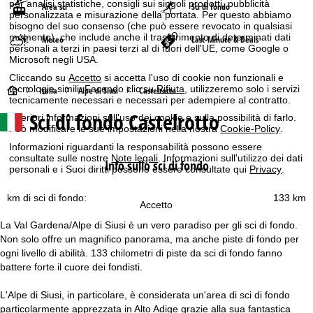
per analisi statistiche, consigli sui singoli prodotti, pubblicità
Area sci
Sci di fondo
personalizzata e misurazione della portata. Per questo abbiamo
bisogno del suo consenso (che può essere revocato in qualsiasi
momento), che include anche il trasferimento di determinati dati
Meteo
Last-Minute & Deals
personali a terzi in paesi terzi al di fuori dell'UE, come Google o
Microsoft negli USA.
Cliccando su
Accetto
si accetta l'uso di cookie non funzionali e
tecnologie simili. Facendo clic su
Rifiuta
, utilizzeremo solo i servizi
H
Italia
Alpe di Siusi
Castelrotto
tecnicamente necessari e necessari per adempiere al contratto.
Sci di fondo Castelrotto
Ulteriori informazioni sull'uso dei cookie e sulla possibilità di farlo.
o
Può modificare le sue impostazioni nella nostra
Cookie-Policy
.
Informazioni riguardanti la responsabilità possono essere
m
consultate sulle nostre
Note legali
. Informazioni sull'utilizzo dei dati
Info sullo sci di fondo
personali e i Suoi diritti possono essere consultate qui
Privacy
.
e
km di sci di fondo:
133 km
p
Accetto
La Val Gardena/Alpe di Siusi è un vero paradiso per gli sci di fondo.
a
Non solo offre un magnifico panorama, ma anche piste di fondo per
ogni livello di abilità. 133 chilometri di piste da sci di fondo fanno
g
battere forte il cuore dei fondisti.
e
L'Alpe di Siusi, in particolare, è considerata un'area di sci di fondo
particolarmente apprezzata in Alto Adige grazie alla sua fantastica