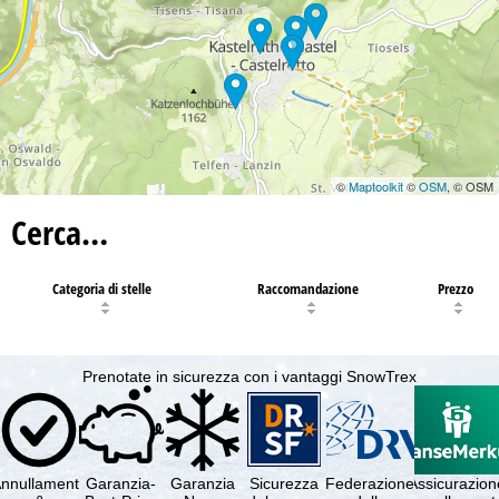
©
Maptoolkit
©
OSM
, © OSM
Cerca…
Categoria di stelle
Raccomandazione
Prezzo
Prenotate in sicurezza con i vantaggi SnowTrex
nnullamento
Garanzia-
Garanzia
Sicurezza
Federazione
Assicurazion