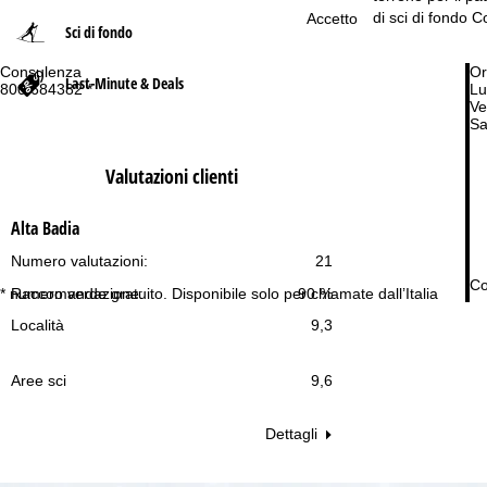
di sci di fondo 
Accetto
Sci di fondo
p
Consulenza
Or
Last-Minute & Deals
a
800 684382 *
Lu
Ve
Sa
g
Valutazioni clienti
e
Alta Badia
Numero valutazioni:
21
Co
* numero verde gratuito. Disponibile solo per chiamate dall’Italia
Raccomandazione:
90 %
Località
9,3
Aree sci
9,6
Dettagli