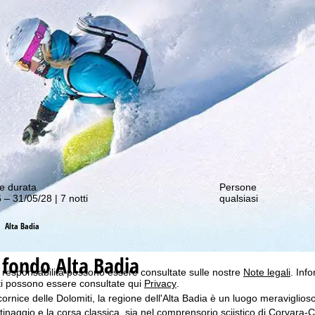
nostre offerte migliori!
b ottimale, utilizziamo i cookie per raccogliere informazioni sull'utilizzo
n i nostri partner. In base alle sue attività, i profili di utilizzo vengono
 e sul browser. Questi profili di utilizzo vengono utilizzati per analisi stat
onalizzata e misurazione della portata. Per questo abbiamo bisogno del
i momento), che include anche il trasferimento di determinati dati person
e durata
Persone
Google o Microsoft negli USA.
 – 31/05/28 | 7 notti
qualsiasi
cetta l'uso di cookie non funzionali e tecnologie simili. Facendo clic su
R
ssari e necessari per adempiere al contratto.
Alta Badia
'uso dei cookie e sulla possibilità di farlo. Può modificare le sue impostaz
i fondo Alta Badia
a responsabilità possono essere consultate sulle nostre
Note legali
. Info
itti possono essere consultate qui
Privacy
.
cornice delle Dolomiti, la regione dell'Alta Badia è un luogo meraviglioso 
ttinaggio e la corsa classica, sia nel comprensorio sciistico di Corvara-Co