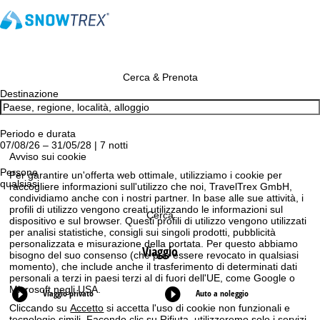
Cerca & Prenota
Destinazione
Periodo e durata
07/08/26 – 31/05/28 | 7 notti
Avviso sui cookie
Persone
Per garantire un'offerta web ottimale, utilizziamo i cookie per
qualsiasi
raccogliere informazioni sull'utilizzo che noi, TravelTrex GmbH,
condividiamo anche con i nostri partner. In base alle sue attività, i
profili di utilizzo vengono creati utilizzando le informazioni sul
Cerca
dispositivo e sul browser. Questi profili di utilizzo vengono utilizzati
per analisi statistiche, consigli sui singoli prodotti, pubblicità
personalizzata e misurazione della portata. Per questo abbiamo
Viaggio
bisogno del suo consenso (che può essere revocato in qualsiasi
momento), che include anche il trasferimento di determinati dati
personali a terzi in paesi terzi al di fuori dell'UE, come Google o
Microsoft negli USA.
Viaggio privato
Auto a noleggio
Cliccando su
Accetto
si accetta l'uso di cookie non funzionali e
tecnologie simili. Facendo clic su
Rifiuta
, utilizzeremo solo i servizi