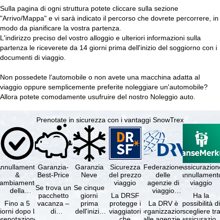
Sulla pagina di ogni struttura potete cliccare sulla sezione
"Arrivo/Mappa" e vi sarà indicato il percorso che dovrete percorrere, in
modo da pianificare la vostra partenza.
L'indirizzo preciso del vostro alloggio e ulteriori informazioni sulla
partenza le riceverete da 14 giorni prima dell'inizio del soggiorno con i
documenti di viaggio.
Non possedete l'automobile o non avete una macchina adatta al
viaggio oppure semplicemente preferite noleggiare un'automobile?
Allora potete comodamente usufruire del nostro
Noleggio auto
.
Prenotate in sicurezza con i vantaggi SnowTrex
nnullamento
Garanzia-
Garanzia
Sicurezza
Federazione
Assicurazion
&
Best-Price
Neve
del prezzo
delle
annullament
cambiamento
viaggio
agenzie di
viaggio
Se trova un
Se cinque
della
viaggio
pacchetto
giorni
La DRSF
Ha la
prenotazione
tedesche
Fino a 5
vacanza –
prima
protegge i
La DRV è
possibilità d
gratuiti
iorni dopo la
di
dell'inizio
viaggiatori
l'organizzazione
scegliere tr
prenotazione
disponibilità
del suo
che
delle agenzie di
l'assicurazio