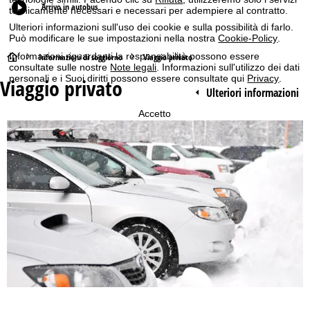
Arrivo in autobus
tecnicamente necessari e necessari per adempiere al contratto.
Ulteriori informazioni sull'uso dei cookie e sulla possibilità di farlo.
Può modificare le sue impostazioni nella nostra
Cookie-Policy
.
H
Informazioni riguardanti la responsabilità possono essere
Informazioni di soggiorno
Viaggio privato
consultate sulle nostre
Note legali
. Informazioni sull'utilizzo dei dati
personali e i Suoi diritti possono essere consultate qui
Privacy
.
Viaggio privato
o
Ulteriori informazioni
m
Accetto
e
p
a
g
e