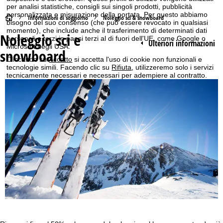
per analisi statistiche, consigli sui singoli prodotti, pubblicità
personalizzata e misurazione della portata. Per questo abbiamo
H
Informazioni di soggiorno
Noleggio sci & snowboard
bisogno del suo consenso (che può essere revocato in qualsiasi
momento), che include anche il trasferimento di determinati dati
Noleggio sci e
o
personali a terzi in paesi terzi al di fuori dell'UE, come Google o
Ulteriori informazioni
Microsoft negli USA.
snowboard
m
Cliccando su
Accetto
si accetta l'uso di cookie non funzionali e
tecnologie simili. Facendo clic su
Rifiuta
, utilizzeremo solo i servizi
tecnicamente necessari e necessari per adempiere al contratto.
e
Ulteriori informazioni sull'uso dei cookie e sulla possibilità di farlo.
Può modificare le sue impostazioni nella nostra
Cookie-Policy
.
p
Informazioni riguardanti la responsabilità possono essere
consultate sulle nostre
Note legali
. Informazioni sull'utilizzo dei dati
a
personali e i Suoi diritti possono essere consultate qui
Privacy
.
g
Accetto
e