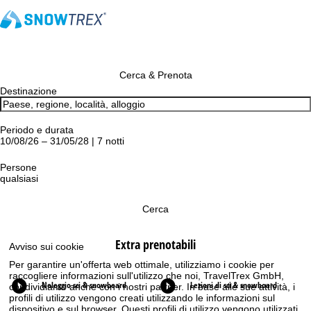
Cerca & Prenota
Destinazione
Periodo e durata
10/08/26 – 31/05/28 | 7 notti
Persone
qualsiasi
Cerca
Extra prenotabili
Avviso sui cookie
Per garantire un'offerta web ottimale, utilizziamo i cookie per
raccogliere informazioni sull'utilizzo che noi, TravelTrex GmbH,
Noleggio sci & snowboard
Lezioni di sci & snowboard
condividiamo anche con i nostri partner. In base alle sue attività, i
profili di utilizzo vengono creati utilizzando le informazioni sul
dispositivo e sul browser. Questi profili di utilizzo vengono utilizzati