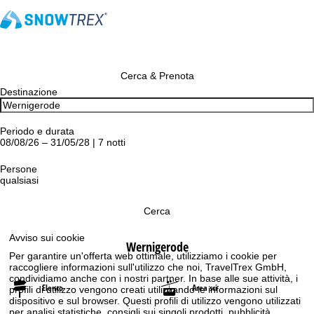
Cerca & Prenota
Destinazione
Periodo e durata
08/08/26 – 31/05/28 | 7 notti
Persone
qualsiasi
Cerca
Avviso sui cookie
Wernigerode
Per garantire un'offerta web ottimale, utilizziamo i cookie per
raccogliere informazioni sull'utilizzo che noi, TravelTrex GmbH,
condividiamo anche con i nostri partner. In base alle sue attività, i
Elenco
Area sci
profili di utilizzo vengono creati utilizzando le informazioni sul
dispositivo e sul browser. Questi profili di utilizzo vengono utilizzati
per analisi statistiche, consigli sui singoli prodotti, pubblicità