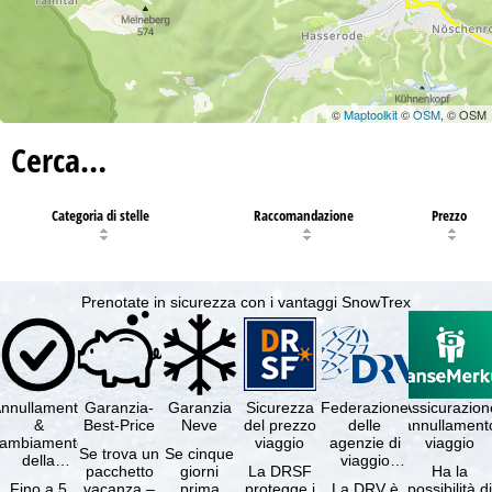
©
Maptoolkit
©
OSM
, © OSM
Cerca…
Categoria di stelle
Raccomandazione
Prezzo
Prenotate in sicurezza con i vantaggi SnowTrex
nnullamento
Garanzia-
Garanzia
Sicurezza
Federazione
Assicurazion
&
Best-Price
Neve
del prezzo
delle
annullament
cambiamento
viaggio
agenzie di
viaggio
Se trova un
Se cinque
della
viaggio
pacchetto
giorni
La DRSF
Ha la
prenotazione
tedesche
Fino a 5
vacanza –
prima
protegge i
La DRV è
possibilità d