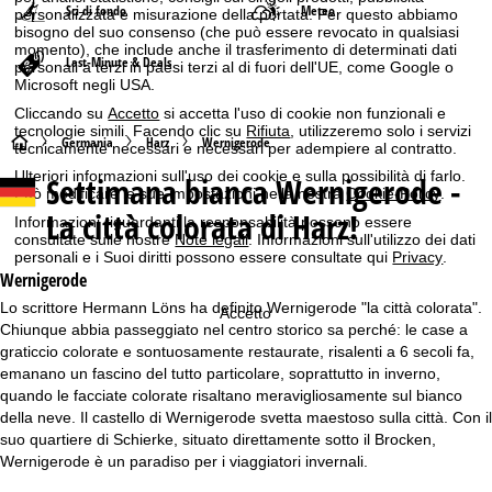
Sci di fondo
Meteo
personalizzata e misurazione della portata. Per questo abbiamo
bisogno del suo consenso (che può essere revocato in qualsiasi
momento), che include anche il trasferimento di determinati dati
Last-Minute & Deals
personali a terzi in paesi terzi al di fuori dell'UE, come Google o
Microsoft negli USA.
Cliccando su
Accetto
si accetta l'uso di cookie non funzionali e
tecnologie simili. Facendo clic su
Rifiuta
, utilizzeremo solo i servizi
H
Germania
Harz
Wernigerode
tecnicamente necessari e necessari per adempiere al contratto.
Ulteriori informazioni sull'uso dei cookie e sulla possibilità di farlo.
Settimana bianca
Wernigerode -
o
Può modificare le sue impostazioni nella nostra
Cookie-Policy
.
La città colorata di Harz!
Informazioni riguardanti la responsabilità possono essere
m
consultate sulle nostre
Note legali
. Informazioni sull'utilizzo dei dati
personali e i Suoi diritti possono essere consultate qui
Privacy
.
e
Wernigerode
Lo scrittore Hermann Löns ha definito Wernigerode "la città colorata".
Accetto
p
Chiunque abbia passeggiato nel centro storico sa perché: le case a
graticcio colorate e sontuosamente restaurate, risalenti a 6 secoli fa,
a
emanano un fascino del tutto particolare, soprattutto in inverno,
quando le facciate colorate risaltano meravigliosamente sul bianco
g
della neve. Il castello di Wernigerode svetta maestoso sulla città. Con il
suo quartiere di Schierke, situato direttamente sotto il Brocken,
e
Wernigerode è un paradiso per i viaggiatori invernali.