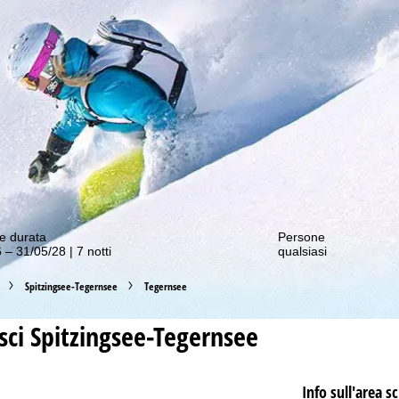
nostre offerte migliori!
e durata
Persone
 – 31/05/28 | 7 notti
qualsiasi
Spitzingsee-Tegernsee
Tegernsee
sci
Spitzingsee-Tegernsee
Info sull'area sc