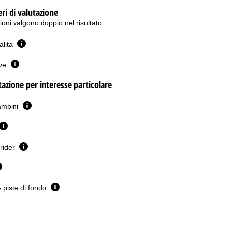
eri di valutazione
oni valgono doppio nel risultato.
salita
eve
utazione per interesse particolare
ambini
erider
& piste di fondo