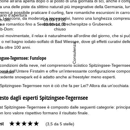
azione all'aria aperta dopo o al posto di una giornata di sci, anche il c
a una delle piste da slittino naturali più impegnative della Germania, lung
verno è possibile praticare il curling, fare romantiche escursioni in carro
ario d'apertura
sti. I percorsi, da moderati a impegnativi, hanno una lunghezza compresa 
n-Gio:
09:00-17:00
o e romantico fino a Seekarkreuz, Brecherspitze o Grubereck.
n:
09:00-14:00
b-Dom:
chiuso
sì movimentate, il relax è naturalmente all'ordine del giorno, che si p
ve o nel bagno iodato-solfato di Bad Wiessee, dove gli effetti curativi de
Consulenza
da oltre 100 anni.
ngsee-Tegernsee:
Funslope
condizioni della neve, nel comprensorio sciistico Spitzingsee-Tegernsee 
 nord dell'Untere Firstalm e offre un'interessante configurazione compos
ntattaci
recedente snowpark ed è adatto anche ai freestyler meno esperti.
Spitzingsee-Tegernsee non è ciò che fa per Lei? Allora dia un'occhiata 
testo dagli esperti Spitzingsee-Tegernsee
est Spitzingsee-Tegernsee è composto dalle seguenti categorie: principali 
con loro valore rispettivo formano il risultato finale.
est
(3,5 da 5 stelle)