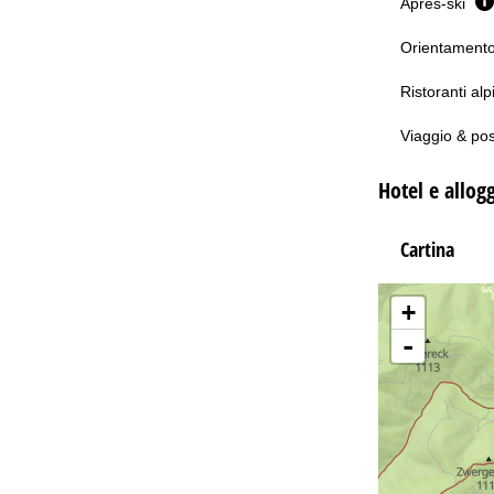
Après-ski
Orientamento 
Ristoranti alp
Viaggio & po
Hotel e allog
Cartina
+
-