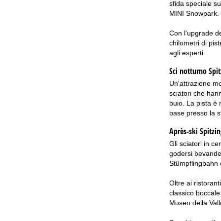
sfida speciale su
MINI Snowpark.
Con l'upgrade de
chilometri di pi
agli esperti.
Sci notturno
Spi
Un'attrazione mol
sciatori che hann
buio. La pista è 
base presso la st
Après-ski Spitzi
Gli sciatori in 
godersi bevande f
Stümpflingbahn e
Oltre ai ristoran
classico boccale
Museo della Vall