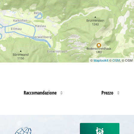
©
Maptoolkit
©
OSM
, © OSM
Raccomandazione
Prezzo