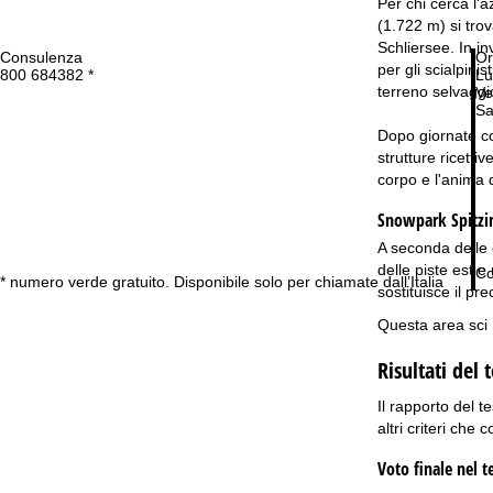
Per chi cerca l'
(1.722 m) si trov
Schliersee. In in
Consulenza
Or
per gli scialpini
800 684382 *
Lu
terreno selvaggi
Ve
Sa
Dopo giornate co
strutture ricetti
corpo e l'anima 
Snowpark Spitzi
A seconda delle 
delle piste est e
Co
* numero verde gratuito. Disponibile solo per chiamate dall’Italia
sostituisce il p
Questa area sci 
Risultati del 
Il rapporto del t
altri criteri che 
Voto finale nel t