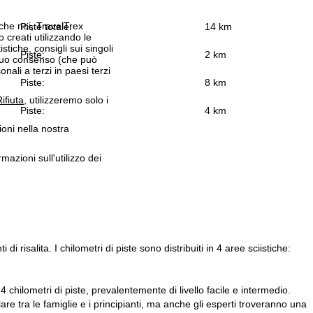
 che noi, TravelTrex
Piste totale:
14 km
 creati utilizzando le
istiche, consigli sui singoli
Piste:
2 km
 suo consenso (che può
ali a terzi in paesi terzi
Piste:
8 km
ifiuta
, utilizzeremo solo i
Piste:
4 km
ioni nella nostra
rmazioni sull'utilizzo dei
i risalita. I chilometri di piste sono distribuiti in 4 aree sciistiche:
 chilometri di piste, prevalentemente di livello facile e intermedio.
e tra le famiglie e i principianti, ma anche gli esperti troveranno una