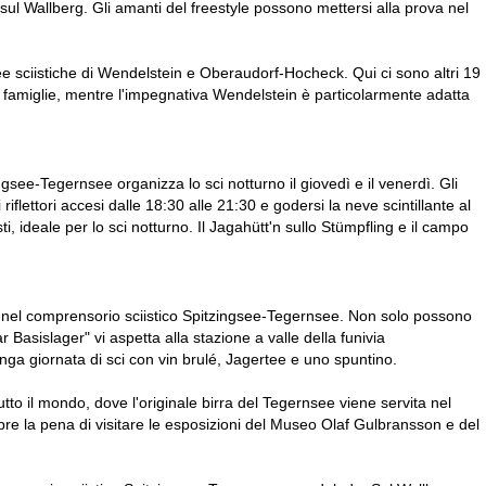
 sul Wallberg. Gli amanti del freestyle possono mettersi alla prova nel
ee sciistiche di Wendelstein e Oberaudorf-Hocheck. Qui ci sono altri 19
le famiglie, mentre l'impegnativa Wendelstein è particolarmente adatta
ngsee-Tegernsee organizza lo sci notturno il giovedì e il venerdì. Gli
flettori accesi dalle 18:30 alle 21:30 e godersi la neve scintillante al
i, ideale per lo sci notturno. Il Jagahütt'n sullo Stümpfling e il campo
no nel comprensorio sciistico Spitzingsee-Tegernsee. Non solo possono
 Basislager" vi aspetta alla stazione a valle della funivia
ga giornata di sci con vin brulé, Jagertee e uno spuntino.
tutto il mondo, dove l'originale birra del Tegernsee viene servita nel
mpre la pena di visitare le esposizioni del Museo Olaf Gulbransson e del