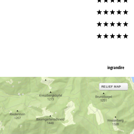
ingrandire
RELIEF MAP