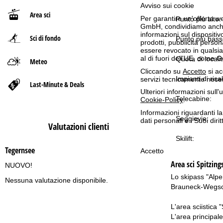
Avviso sui cookie
Area sci
p
Per garantire un'offerta we
Punto più alto:
GmbH, condividiamo anche co
informazioni sul dispositivo
Sci di fondo
a
Punto più bass
prodotti, pubblicità pers
essere revocato in qualsias
al di fuori dell'UE, come 
g
Quota di localit
Meteo
Cliccando su
Accetto
si ac
Impianti di risal
e
servizi tecnicamente nece
Last-Minute & Deals
Ulteriori informazioni sull
Telecabine:
Cookie-Policy
.
Informazioni riguardanti l
Seggiovie:
dati personali e i Suoi dir
Valutazioni clienti
Skilift:
Tegernsee
Accetto
Area sci
Spitzing
NUOVO!
Lo skipass "Alpen 
Nessuna valutazione disponibile.
Brauneck-Wegsch
L'area sciistica 
L'area principal