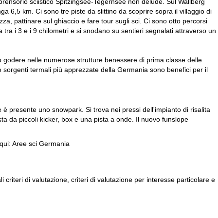
omprensorio sciistico Spitzingsee-Tegernsee non delude. Sul Wallberg
a 6,5 km. Ci sono tre piste da slittino da scoprire sopra il villaggio di
zza, pattinare sul ghiaccio e fare tour sugli sci. Ci sono otto percorsi
tra i 3 e i 9 chilometri e si snodano su sentieri segnalati attraverso un
uò godere nelle numerose strutture benessere di prima classe delle
lle sorgenti termali più apprezzate della Germania sono benefici per il
è presente uno snowpark. Si trova nei pressi dell'impianto di risalita
ta da piccoli kicker, box e una pista a onde. Il nuovo funslope
qui:
Aree sci Germania
criteri di valutazione, criteri di valutazione per interesse particolare e