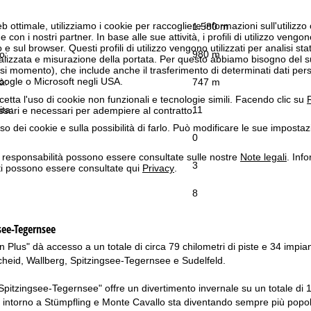
b ottimale, utilizziamo i cookie per raccogliere informazioni sull'utilizzo
1.580 m
n i nostri partner. In base alle sue attività, i profili di utilizzo vengono
 e sul browser. Questi profili di utilizzo vengono utilizzati per analisi stat
o:
980 m
onalizzata e misurazione della portata. Per questo abbiamo bisogno del
i momento), che include anche il trasferimento di determinati dati person
Google o Microsoft negli USA.
à:
747 m
cetta l'uso di cookie non funzionali e tecnologie simili. Facendo clic su
R
ita:
11
ssari e necessari per adempiere al contratto.
'uso dei cookie e sulla possibilità di farlo. Può modificare le sue impostaz
0
a responsabilità possono essere consultate sulle nostre
Note legali
. Info
3
itti possono essere consultate qui
Privacy
.
8
see-Tegernsee
Plus" dà accesso a un totale di circa 79 chilometri di piste e 34 impianti d
eid, Wallberg, Spitzingsee-Tegernsee e Sudelfeld.
"Spitzingsee-Tegernsee" offre un divertimento invernale su un totale di 14
e intorno a Stümpfling e Monte Cavallo sta diventando sempre più popolar