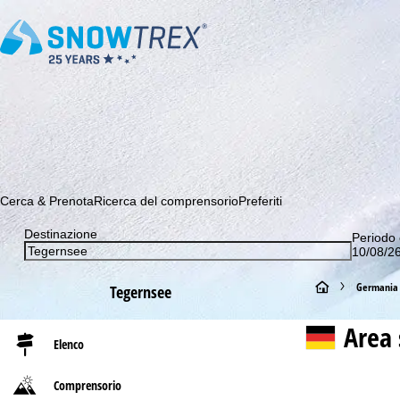
Abbonati alla nostra Newsletter e sii tra i primi a scoprire le 
Cerca & Prenota
Ricerca del comprensorio
Preferiti
Destinazione
Periodo 
10/08/26
H
Germania
Tegernsee
o
Area 
Elenco
m
Comprensorio
e