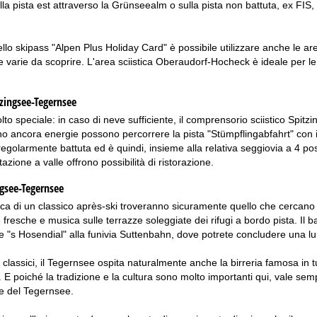
lla pista est attraverso la Grünseealm o sulla pista non battuta, ex FIS,
llo skipass "Alpen Plus Holiday Card" è possibile utilizzare anche le ar
ste varie da scoprire. L'area sciistica Oberaudorf-Hocheck è ideale per 
tzingsee-Tegernsee
to speciale: in caso di neve sufficiente, il comprensorio sciistico Spitzi
o ancora energie possono percorrere la pista "Stümpflingabfahrt" con i ri
regolarmente battuta ed è quindi, insieme alla relativa seggiovia a 4 post
azione a valle offrono possibilità di ristorazione.
ngsee-Tegernsee
cerca di un classico après-ski troveranno sicuramente quello che cerca
resche e musica sulle terrazze soleggiate dei rifugi a bordo pista. Il bar
 "s Hosendial" alla funivia Suttenbahn, dove potrete concludere una lun
ti classici, il Tegernsee ospita naturalmente anche la birreria famosa in 
. E poiché la tradizione e la cultura sono molto importanti qui, vale se
e del Tegernsee.