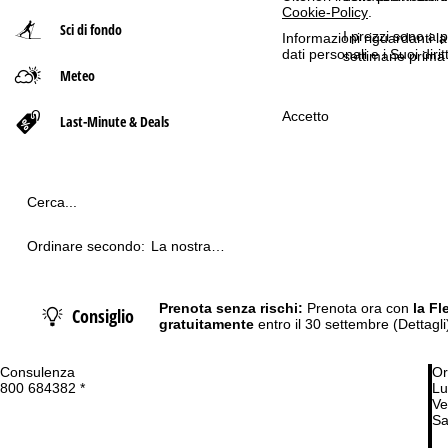
Cookie-Policy
.
Sci di fondo
p
I prezzi sono a p
Informazioni riguardanti l
dati personali e i Suoi dir
settimane prima 
Meteo
a
Accetto
g
Last-Minute & Deals
e
Cerca...
Ordinare secondo:
La nostra
raccomandazione
Prenota senza rischi:
Prenota ora con
la Fl
Consiglio
gratuitamente
entro il 30 settembre
(Dettagli
Consulenza
Or
800 684382 *
Lu
Ve
Sa