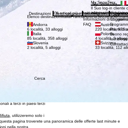
Si pr
My SnowTrex
My SnowTrex
Iscrizione
Il Suo log-in cliente 
informazioni sui viag
Gli articoli più attuali della nostra rivista 
Informazioni di soggiorn
Chi siamo
Destinazioni
Temi vacanze
Informazioni
Azienda
Elenco destinazioni
Italia
Francia
Austria
Svizzera
German
Informazioni di soggiorn
Chi siamo
FAQ
Programma
Andorra
Austria
Promozion
6 località, 33 alloggi
220 località, 976 a
Italia
Polonia
Buono re
85 località, 358 alloggi
4 località, 9 allogg
Iscrizione
Slovenia
Svizzera
Contattac
2 località, 5 alloggi
33 località, 112 al
Cerca
 che noi, TravelTrex
 creati utilizzando le
istiche, consigli sui singoli
 suo consenso (che può
ali a terzi in paesi terzi
ifiuta
, utilizzeremo solo i
questa pagina troverete una panoramica delle offerte last minute e
ioni nella nostra