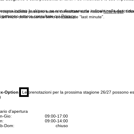
ersona incluso lo skipass, se non diversamente indicato nella descrizione
a responsabilità possono essere consultate sulle nostre
Note legali
. Info
itti possono essere consultate qui
Privacy
.
dell'inizio della vacanza sono considerate “last minute”.
ex-Option
| Le prenotazioni per la prossima stagione 26/27 possono e
)
ario d'apertura
n-Gio:
09:00-17:00
n:
09:00-14:00
b-Dom:
chiuso