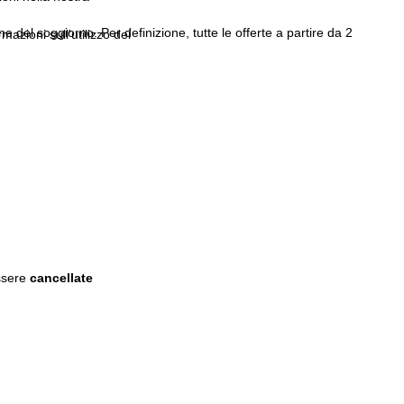
 del soggiorno. Per definizione, tutte le offerte a partire da 2
rmazioni sull'utilizzo dei
ssere
cancellate