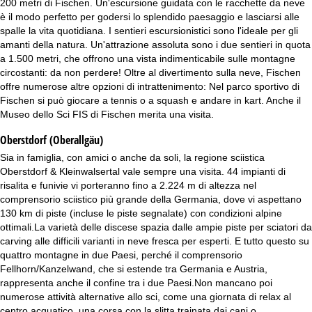
200 metri di Fischen. Un'escursione guidata con le racchette da neve
è il modo perfetto per godersi lo splendido paesaggio e lasciarsi alle
spalle la vita quotidiana. I sentieri escursionistici sono l'ideale per gli
amanti della natura. Un'attrazione assoluta sono i due sentieri in quota
a 1.500 metri, che offrono una vista indimenticabile sulle montagne
circostanti: da non perdere! Oltre al divertimento sulla neve, Fischen
offre numerose altre opzioni di intrattenimento: Nel parco sportivo di
Fischen si può giocare a tennis o a squash e andare in kart. Anche il
Museo dello Sci FIS di Fischen merita una visita.
Oberstdorf (Oberallgäu)
Sia in famiglia, con amici o anche da soli, la regione sciistica
Oberstdorf & Kleinwalsertal vale sempre una visita. 44 impianti di
risalita e funivie vi porteranno fino a 2.224 m di altezza nel
comprensorio sciistico più grande della Germania, dove vi aspettano
130 km di piste (incluse le piste segnalate) con condizioni alpine
ottimali.La varietà delle discese spazia dalle ampie piste per sciatori da
carving alle difficili varianti in neve fresca per esperti. E tutto questo su
quattro montagne in due Paesi, perché il comprensorio
Fellhorn/Kanzelwand, che si estende tra Germania e Austria,
rappresenta anche il confine tra i due Paesi.Non mancano poi
numerose attività alternative allo sci, come una giornata di relax al
centro acquatico, una corsa con la slitta trainata dai cani o