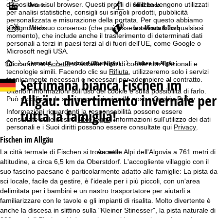
dispositivo e sul browser. Questi profili di utilizzo vengono utilizzati
Area sci
Sci di fondo
per analisi statistiche, consigli sui singoli prodotti, pubblicità
personalizzata e misurazione della portata. Per questo abbiamo
Meteo
Last-Minute & Deals
bisogno del suo consenso (che può essere revocato in qualsiasi
momento), che include anche il trasferimento di determinati dati
personali a terzi in paesi terzi al di fuori dell'UE, come Google o
Microsoft negli USA.
H
Germania
Oberstdorf (Oberallgäu)
Fischen im Allgäu
Cliccando su
Accetto
si accetta l'uso di cookie non funzionali e
tecnologie simili. Facendo clic su
Rifiuta
, utilizzeremo solo i servizi
Settimana bianca
Fischen im
tecnicamente necessari e necessari per adempiere al contratto.
o
Ulteriori informazioni sull'uso dei cookie e sulla possibilità di farlo.
Allgäu: divertimento invernale per
Può modificare le sue impostazioni nella nostra
Cookie-Policy
.
m
tutta la famiglia!
Informazioni riguardanti la responsabilità possono essere
consultate sulle nostre
Note legali
. Informazioni sull'utilizzo dei dati
e
personali e i Suoi diritti possono essere consultate qui
Privacy
.
Fischen im Allgäu
p
La città termale di Fischen si trova nelle Alpi dell'Algovia a 761 metri di
Accetto
altitudine, a circa 6,5 km da Oberstdorf. L'accogliente villaggio con il
a
suo fascino paesano è particolarmente adatto alle famiglie: La pista da
sci locale, facile da gestire, è l'ideale per i più piccoli, con un'area
g
delimitata per i bambini e un nastro trasportatore per aiutarli a
familiarizzare con le tavole e gli impianti di risalita. Molto divertente è
e
anche la discesa in slittino sulla "Kleiner Stinesser", la pista naturale di