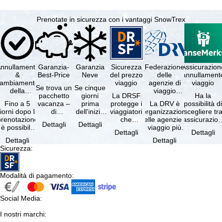
Prenotate in sicurezza con i vantaggi SnowTrex
nnullamento
Garanzia-
Garanzia
Sicurezza
Federazione
Assicurazion
&
Best-Price
Neve
del prezzo
delle
annullament
cambiamento
viaggio
agenzie di
viaggio
Se trova un
Se cinque
della
viaggio
pacchetto
giorni
La DRSF
Ha la
prenotazione
tedesche
Fino a 5
vacanza –
prima
protegge i
La DRV è
possibilità d
gratuiti
iorni dopo la
di
dell'inizio
viaggiatori
l'organizzazione
scegliere tr
prenotazione
disponibilità
del suo
che
delle agenzie di
l'assicurazio
Dettagli
Dettagli
è possibile
e servizi
soggiorno
prenotano
viaggio più
annullament
Dettagli
Dettagli
annullare
inclusi
(giorno di
un
grande in
viaggio
Dettagli
Dettagli
ratuitamente
uguali –
arrivo),
pacchetto
Germania.
(compresa 
Sicurezza
:
il …
presso …
per …
vacanze o
Criteri …
servizi di …
Modalità di pagamento
:
Social Media
:
I nostri marchi
: