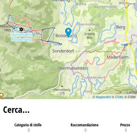
©
Maptoolkit
©
OSM
, © OSM
Cerca…
Categoria di stelle
Raccomandazione
Prezzo