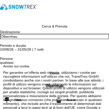
Cerca & Prenota
Destinazione
Periodo e durata
10/08/26 – 31/05/28 | 7 notti
Persone
qualsiasi
Avviso sui cookie
Per garantire un'offerta web ottimale, utilizziamo i cookie per
Cerca
raccogliere informazioni sull'utilizzo che noi, TravelTrex GmbH,
condividiamo anche con i nostri partner. In base alle sue attività, i
profili di utilizzo vengono creati utilizzando le informazioni sul
Olbernhau
dispositivo e sul browser. Questi profili di utilizzo vengono utilizzati
per analisi statistiche, consigli sui singoli prodotti, pubblicità
personalizzata e misurazione della portata. Per questo abbiamo
bisogno del suo consenso (che può essere revocato in qualsiasi
Elenco
Area sci
momento), che include anche il trasferimento di determinati dati
personali a terzi in paesi terzi al di fuori dell'UE, come Google o