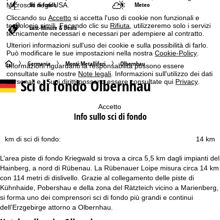
Sci di fondo
Meteo
Microsoft negli USA.
Cliccando su
Accetto
si accetta l'uso di cookie non funzionali e
tecnologie simili. Facendo clic su
Rifiuta
, utilizzeremo solo i servizi
Last-Minute & Deals
tecnicamente necessari e necessari per adempiere al contratto.
Ulteriori informazioni sull'uso dei cookie e sulla possibilità di farlo.
Può modificare le sue impostazioni nella nostra
Cookie-Policy
.
H
Germania
Monti Metalliferi
Olbernhau
Informazioni riguardanti la responsabilità possono essere
consultate sulle nostre
Note legali
. Informazioni sull'utilizzo dei dati
Sci di fondo Olbernhau
personali e i Suoi diritti possono essere consultate qui
Privacy
.
o
m
Accetto
Info sullo sci di fondo
e
km di sci di fondo:
14 km
p
L’area piste di fondo Kriegwald si trova a circa 5,5 km dagli impianti del
a
Hainberg, a nord di Rübenau. La Rübenauer Loipe misura circa 14 km
con 114 metri di dislivello. Grazie al collegamento delle piste di
g
Kühnhaide, Pobershau e della zona del Rätzteich vicino a Marienberg,
si forma uno dei comprensori sci di fondo più grandi e continui
e
dell’Erzgebirge attorno a Olbernhau.