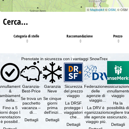
©
Maptoolkit
©
OSM
, © OSM
Cerca…
Categoria di stelle
Raccomandazione
Prezzo
Prenotate in sicurezza con i vantaggi SnowTrex
nnullamento
Garanzia-
Garanzia
Sicurezza
Federazione
Assicurazion
&
Best-Price
Neve
del prezzo
delle
annullament
cambiamento
viaggio
agenzie di
viaggio
Se trova un
Se cinque
della
viaggio
pacchetto
giorni
La DRSF
Ha la
prenotazione
tedesche
Fino a 5
vacanza –
prima
protegge i
La DRV è
possibilità d
gratuiti
iorni dopo la
di
dell'inizio
viaggiatori
l'organizzazione
scegliere tr
prenotazione
disponibilità
del suo
che
delle agenzie di
l'assicurazio
Dettagli
Dettagli
è possibile
e servizi
soggiorno
prenotano
viaggio più
annullament
Dettagli
Dettagli
annullare
inclusi
(giorno di
un
grande in
viaggio