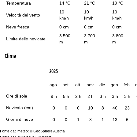
Temperatura
14 °C
21 °C
19 °C
10
10
10
Velocità del vento
km/h
km/h
km/h
Neve fresca
0 cm
0 cm
0 cm
3.500
3.700
3.800
Limite delle nevicate
m
m
m
Clima
2025
ago.
set.
ott.
nov.
dic.
gen.
feb.
Ore di sole
9 h
5 h
2 h
2 h
3 h
3 h
3 h
Nevicata (cm)
0
0
6
10
8
46
23
Giorni di neve
0
0
1
3
1
13
6
Fonte dati meteo: © GeoSphere Austria