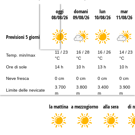
oggi
domani
lun
mar
08/08/26
09/08/26
10/08/26
11/08/26
Previsioni 5 giorni
11 / 23
16 / 28
16 / 26
14 / 23
Temp. min/max
°C
°C
°C
°C
Ore di sole
14 h
10 h
13 h
10 h
Neve fresca
0 cm
0 cm
0 cm
0 cm
3.700
3.800
3.400
3.900
Limite delle nevicate
m
m
m
m
la mattina
a mezzogiorno
alla sera
di 