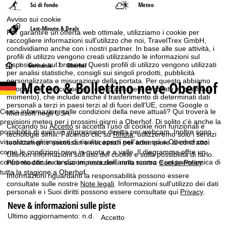
Sci di fondo
Meteo
Avviso sui cookie
Last-Minute & Deals
Per garantire un'offerta web ottimale, utilizziamo i cookie per
raccogliere informazioni sull'utilizzo che noi, TravelTrex GmbH,
condividiamo anche con i nostri partner. In base alle sue attività, i
profili di utilizzo vengono creati utilizzando le informazioni sul
dispositivo e sul browser. Questi profili di utilizzo vengono utilizzati
H
Germania
Oberhof
per analisi statistiche, consigli sui singoli prodotti, pubblicità
personalizzata e misurazione della portata. Per questo abbiamo
Meteo & Bollettino neve Oberhof
o
bisogno del suo consenso (che può essere revocato in qualsiasi
momento), che include anche il trasferimento di determinati dati
personali a terzi in paesi terzi al di fuori dell'UE, come Google o
m
Cerca informazioni sulle condizioni della neve attuali? Qui troverà le
Microsoft negli USA.
previsioni meteo per i prossimi giorni a Oberhof. Di solito c'è anche la
Cliccando su
Accetto
si accetta l'uso di cookie non funzionali e
e
possibilità di aver un impressione diretta per webcam. Inoltre sono
tecnologie simili. Facendo clic su
Rifiuta
, utilizzeremo solo i servizi
visualizzati gli impianti di risalita aperti nell'area sci a Oberhof così
tecnicamente necessari e necessari per adempiere al contratto.
p
come le condizioni neve in quota e a valle. Il diagramma offre un
Ulteriori informazioni sull'uso dei cookie e sulla possibilità di farlo.
confronto con le condizioni neve dell'anno scorso e un panoramica di
Può modificare le sue impostazioni nella nostra
Cookie-Policy
.
a
tutta la stagione a Oberhof.
Informazioni riguardanti la responsabilità possono essere
consultate sulle nostre
Note legali
. Informazioni sull'utilizzo dei dati
g
personali e i Suoi diritti possono essere consultate qui
Privacy
.
Neve & informazioni sulle piste
e
Ultimo aggiornamento:
n.d.
Accetto