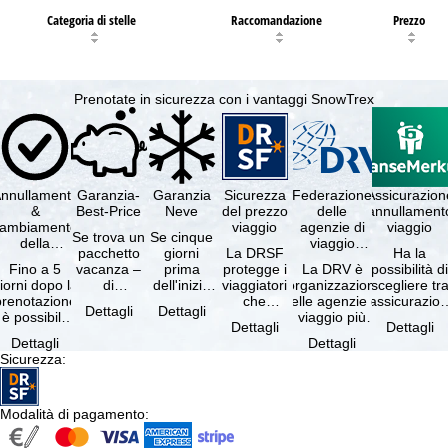
Categoria di stelle
Raccomandazione
Prezzo
Prenotate in sicurezza con i vantaggi SnowTrex
nnullamento
Garanzia-
Garanzia
Sicurezza
Federazione
Assicurazion
&
Best-Price
Neve
del prezzo
delle
annullament
cambiamento
viaggio
agenzie di
viaggio
Se trova un
Se cinque
della
viaggio
pacchetto
giorni
La DRSF
Ha la
prenotazione
tedesche
Fino a 5
vacanza –
prima
protegge i
La DRV è
possibilità d
gratuiti
iorni dopo la
di
dell'inizio
viaggiatori
l'organizzazione
scegliere tr
prenotazione
disponibilità
del suo
che
delle agenzie di
l'assicurazio
Dettagli
Dettagli
è possibile
e servizi
soggiorno
prenotano
viaggio più
annullament
Dettagli
Dettagli
annullare
inclusi
(giorno di
un
grande in
viaggio
Dettagli
Dettagli
ratuitamente
uguali –
arrivo),
pacchetto
Germania.
(compresa 
Sicurezza
:
il …
presso …
per …
vacanze o
Criteri …
servizi di …
Modalità di pagamento
: