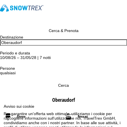
Cerca & Prenota
Destinazione
Periodo e durata
10/08/26 – 31/05/28 | 7 notti
Persone
qualsiasi
Cerca
Oberaudorf
Avviso sui cookie
Per garantire un'offerta web ottimale, utilizziamo i cookie per
Elenco
Area sci
raccogliere informazioni sull'utilizzo che noi, TravelTrex GmbH,
condividiamo anche con i nostri partner. In base alle sue attività, i