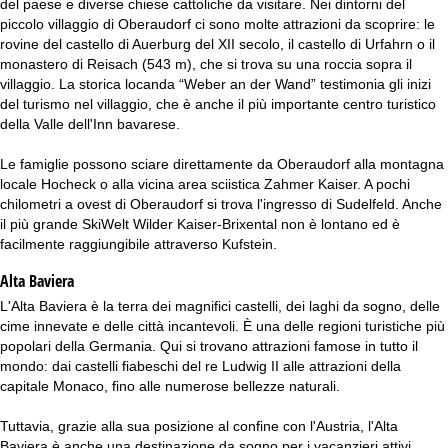
del paese e diverse chiese cattoliche da visitare. Nei dintorni del
piccolo villaggio di Oberaudorf ci sono molte attrazioni da scoprire: le
rovine del castello di Auerburg del XII secolo, il castello di Urfahrn o il
monastero di Reisach (543 m), che si trova su una roccia sopra il
villaggio. La storica locanda “Weber an der Wand” testimonia gli inizi
del turismo nel villaggio, che è anche il più importante centro turistico
della Valle dell'Inn bavarese.
Le famiglie possono sciare direttamente da Oberaudorf alla montagna
locale Hocheck o alla vicina area sciistica Zahmer Kaiser. A pochi
chilometri a ovest di Oberaudorf si trova l'ingresso di Sudelfeld. Anche
il più grande SkiWelt Wilder Kaiser-Brixental non è lontano ed è
facilmente raggiungibile attraverso Kufstein.
Alta Baviera
L'Alta Baviera è la terra dei magnifici castelli, dei laghi da sogno, delle
cime innevate e delle città incantevoli. È una delle regioni turistiche più
popolari della Germania. Qui si trovano attrazioni famose in tutto il
mondo: dai castelli fiabeschi del re Ludwig II alle attrazioni della
capitale Monaco, fino alle numerose bellezze naturali.
Tuttavia, grazie alla sua posizione al confine con l'Austria, l'Alta
Baviera è anche una destinazione da sogno per i vacanzieri attivi.