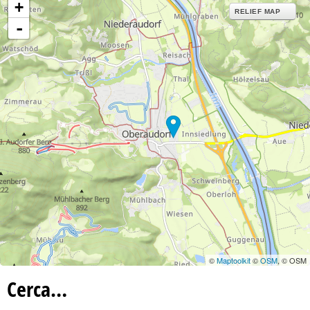
+
RELIEF MAP
-
©
Maptoolkit
©
OSM
, © OSM
Cerca…