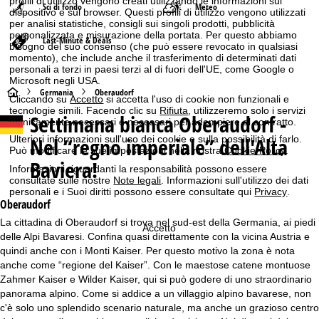
profili di utilizzo vengono creati utilizzando le informazioni sul
Sci di fondo
Meteo
dispositivo e sul browser. Questi profili di utilizzo vengono utilizzati
per analisi statistiche, consigli sui singoli prodotti, pubblicità
personalizzata e misurazione della portata. Per questo abbiamo
Last-Minute & Deals
bisogno del suo consenso (che può essere revocato in qualsiasi
momento), che include anche il trasferimento di determinati dati
personali a terzi in paesi terzi al di fuori dell'UE, come Google o
Microsoft negli USA.
H
Germania
Oberaudorf
Cliccando su
Accetto
si accetta l'uso di cookie non funzionali e
tecnologie simili. Facendo clic su
Rifiuta
, utilizzeremo solo i servizi
Settimana bianca
Oberaudorf -
o
tecnicamente necessari e necessari per adempiere al contratto.
Nel “regno imperiale” dell'Alta
Ulteriori informazioni sull'uso dei cookie e sulla possibilità di farlo.
m
Può modificare le sue impostazioni nella nostra
Cookie-Policy
.
Baviera!
Informazioni riguardanti la responsabilità possono essere
e
consultate sulle nostre
Note legali
. Informazioni sull'utilizzo dei dati
personali e i Suoi diritti possono essere consultate qui
Privacy
.
Oberaudorf
p
La cittadina di Oberaudorf si trova nel sud-est della Germania, ai piedi
Accetto
delle Alpi Bavaresi. Confina quasi direttamente con la vicina Austria e
a
quindi anche con i Monti Kaiser. Per questo motivo la zona è nota
anche come “regione del Kaiser”. Con le maestose catene montuose
g
Zahmer Kaiser e Wilder Kaiser, qui si può godere di uno straordinario
panorama alpino. Come si addice a un villaggio alpino bavarese, non
e
c'è solo uno splendido scenario naturale, ma anche un grazioso centro