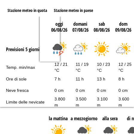
Stazione meteo in quota
Stazione meteo in paese
oggi
domani
sab
dom
06/08/26
07/08/26
08/08/26
09/08/26
Previsioni 5 giorni
12 / 21
11 / 19
10 / 23
12 / 25
Temp. min/max
°C
°C
°C
°C
Ore di sole
7 h
11 h
13 h
8 h
Neve fresca
0 cm
0 cm
0 cm
0 cm
3.800
3.500
3.100
3.600
Limite delle nevicate
m
m
m
m
la mattina
a mezzogiorno
alla sera
di 