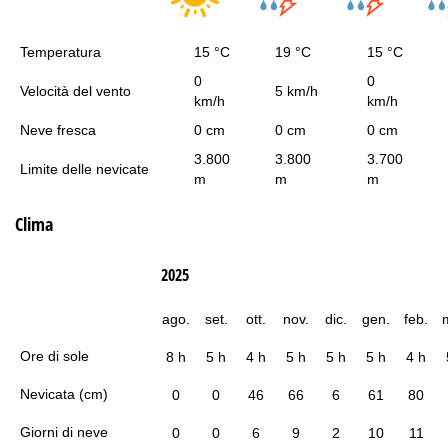
Temperatura
15 °C
19 °C
15 °C
0
0
Velocità del vento
5 km/h
km/h
km/h
Neve fresca
0 cm
0 cm
0 cm
3.800
3.800
3.700
Limite delle nevicate
m
m
m
Clima
2025
ago.
set.
ott.
nov.
dic.
gen.
feb.
Ore di sole
8 h
5 h
4 h
5 h
5 h
5 h
4 h
Nevicata (cm)
0
0
46
66
6
61
80
Giorni di neve
0
0
6
9
2
10
11