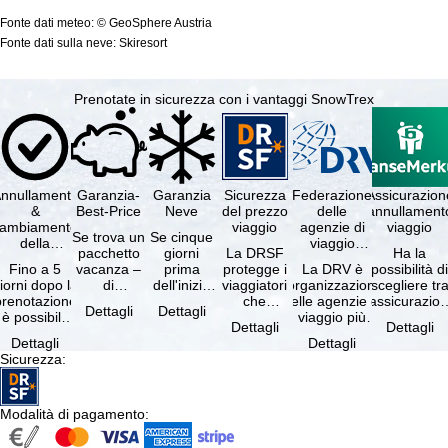
Fonte dati meteo: © GeoSphere Austria
Fonte dati sulla neve: Skiresort
Prenotate in sicurezza con i vantaggi SnowTrex
nnullamento
Garanzia-
Garanzia
Sicurezza
Federazione
Assicurazion
&
Best-Price
Neve
del prezzo
delle
annullament
cambiamento
viaggio
agenzie di
viaggio
Se trova un
Se cinque
della
viaggio
pacchetto
giorni
La DRSF
Ha la
prenotazione
tedesche
Fino a 5
vacanza –
prima
protegge i
La DRV è
possibilità d
gratuiti
iorni dopo la
di
dell'inizio
viaggiatori
l'organizzazione
scegliere tr
prenotazione
disponibilità
del suo
che
delle agenzie di
l'assicurazio
Dettagli
Dettagli
è possibile
e servizi
soggiorno
prenotano
viaggio più
annullament
Dettagli
Dettagli
annullare
inclusi
(giorno di
un
grande in
viaggio
Dettagli
Dettagli
ratuitamente
uguali –
arrivo),
pacchetto
Germania.
(compresa 
Sicurezza
:
il …
presso …
per …
vacanze o
Criteri …
servizi di …
Modalità di pagamento
: