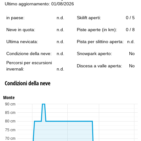
Ultimo aggiornamento: 01/08/2026
in paese:
n.d.
Skilift aperti:
0 / 5
Neve in quota:
n.d.
Piste aperte (in km):
0 / 8
Ultima nevicata:
n.d.
Pista per slittino aperta:
n.d.
Condizione della neve:
n.d.
Snowpark aperto:
No
Percorsi per escursioni
Discesa a valle aperta:
No
invernali:
n.d.
Condizioni della neve
Monte
90 cm
85 cm
80 cm
75 cm
70 cm