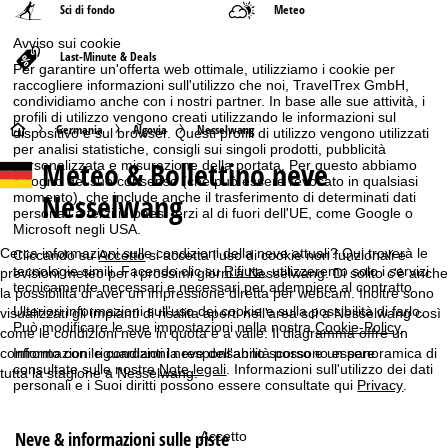
Sci di fondo
Meteo
Avviso sui cookie
Last-Minute & Deals
Per garantire un'offerta web ottimale, utilizziamo i cookie per
raccogliere informazioni sull'utilizzo che noi, TravelTrex GmbH,
condividiamo anche con i nostri partner. In base alle sue attività, i
profili di utilizzo vengono creati utilizzando le informazioni sul
H
Germania
Algovia
Nesselwang
dispositivo e sul browser. Questi profili di utilizzo vengono utilizzati
per analisi statistiche, consigli sui singoli prodotti, pubblicità
Meteo & Bollettino neve
personalizzata e misurazione della portata. Per questo abbiamo
o
bisogno del suo consenso (che può essere revocato in qualsiasi
Nesselwang
momento), che include anche il trasferimento di determinati dati
m
personali a terzi in paesi terzi al di fuori dell'UE, come Google o
Microsoft negli USA.
e
Cerca informazioni sulle condizioni della neve attuali? Qui troverà le
Cliccando su
Accetto
si accetta l'uso di cookie non funzionali e
tecnologie simili. Facendo clic su
Rifiuta
, utilizzeremo solo i servizi
previsioni meteo per i prossimi giorni a Nesselwang. Di solito c'è anche
tecnicamente necessari e necessari per adempiere al contratto.
p
la possibilità di aver un impressione diretta per webcam. Inoltre sono
Ulteriori informazioni sull'uso dei cookie e sulla possibilità di farlo.
visualizzati gli impianti di risalita aperti nell'area sci a Nesselwang così
Può modificare le sue impostazioni nella nostra
Cookie-Policy
.
come le condizioni neve in quota e a valle. Il diagramma offre un
a
confronto con le condizioni neve dell'anno scorso e un panoramica di
Informazioni riguardanti la responsabilità possono essere
consultate sulle nostre
Note legali
. Informazioni sull'utilizzo dei dati
tutta la stagione a Nesselwang.
g
personali e i Suoi diritti possono essere consultate qui
Privacy
.
e
Neve & informazioni sulle piste
Accetto