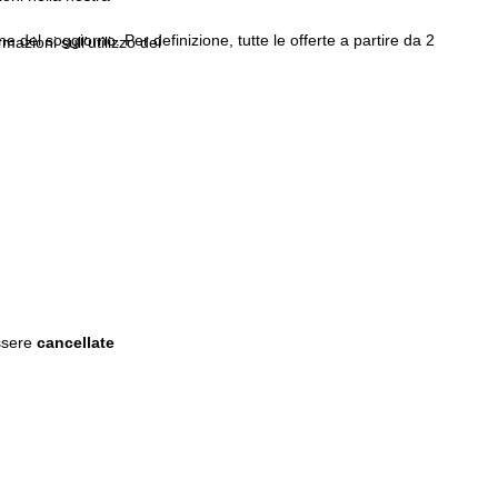
 del soggiorno. Per definizione, tutte le offerte a partire da 2
rmazioni sull'utilizzo dei
ssere
cancellate