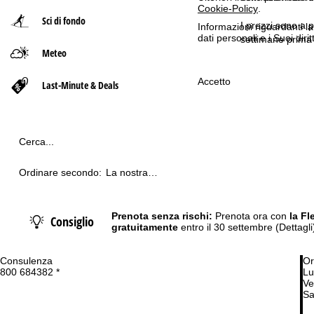
Cookie-Policy
.
Sci di fondo
p
I prezzi sono a p
Informazioni riguardanti l
dati personali e i Suoi dir
settimane prima 
Meteo
a
Accetto
g
Last-Minute & Deals
e
Cerca...
Ordinare secondo:
La nostra
raccomandazione
Prenota senza rischi:
Prenota ora con
la Fl
Consiglio
gratuitamente
entro il 30 settembre
(Dettagli
Consulenza
Or
800 684382 *
Lu
Ve
Sa