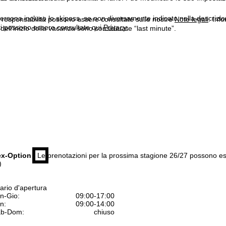
ersona incluso lo skipass, se non diversamente indicato nella descrizione
a responsabilità possono essere consultate sulle nostre
Note legali
. Info
itti possono essere consultate qui
Privacy
.
dell'inizio della vacanza sono considerate “last minute”.
ex-Option
| Le prenotazioni per la prossima stagione 26/27 possono e
)
ario d'apertura
n-Gio:
09:00-17:00
n:
09:00-14:00
b-Dom:
chiuso