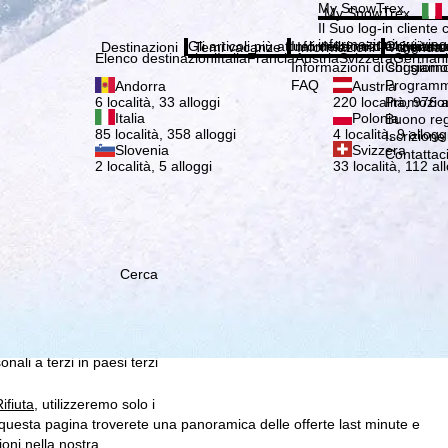
Si pr
My SnowTrex
My SnowTrex
Iscrizione
Il Suo log-in cliente 
informazioni sui viag
Gli articoli più attuali della nostra rivista 
Informazioni di soggiorn
Chi siamo
Destinazioni
Temi vacanze
Informazioni
Azienda
Elenco destinazioni
Italia
Francia
Austria
Svizzera
German
Informazioni di soggiorn
Chi siamo
FAQ
Programma
Andorra
Austria
Promozion
6 località, 33 alloggi
220 località, 976 a
Italia
Polonia
Buono re
85 località, 358 alloggi
4 località, 9 allogg
Iscrizione
Slovenia
Svizzera
Contattac
2 località, 5 alloggi
33 località, 112 al
Cerca
 che noi, TravelTrex
 creati utilizzando le
istiche, consigli sui singoli
 suo consenso (che può
ali a terzi in paesi terzi
ifiuta
, utilizzeremo solo i
questa pagina troverete una panoramica delle offerte last minute e
ioni nella nostra