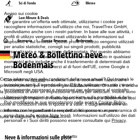
Sci di fondo
Meteo
Avviso sui cookie
Last-Minute & Deals
Per garantire un'offerta web ottimale, utilizziamo i cookie per
raccogliere informazioni sull'utilizzo che noi, TravelTrex GmbH,
condividiamo anche con i nostri partner. In base alle sue attività, i
profili di utilizzo vengono creati utilizzando le informazioni sul
H
Germania
Foresta Bavarese
Bodenmais
dispositivo e sul browser. Questi profili di utilizzo vengono utilizzati
per analisi statistiche, consigli sui singoli prodotti, pubblicità
Meteo & Bollettino neve
personalizzata e misurazione della portata. Per questo abbiamo
o
bisogno del suo consenso (che può essere revocato in qualsiasi
Bodenmais
momento), che include anche il trasferimento di determinati dati
m
personali a terzi in paesi terzi al di fuori dell'UE, come Google o
Microsoft negli USA.
e
Cerca informazioni sulle condizioni della neve attuali? Qui troverà le
Cliccando su
Accetto
si accetta l'uso di cookie non funzionali e
tecnologie simili. Facendo clic su
Rifiuta
, utilizzeremo solo i servizi
previsioni meteo per i prossimi giorni a Bodenmais. Di solito c'è anche
tecnicamente necessari e necessari per adempiere al contratto.
p
la possibilità di aver un impressione diretta per webcam. Inoltre sono
Ulteriori informazioni sull'uso dei cookie e sulla possibilità di farlo.
visualizzati gli impianti di risalita aperti nell'area sci a Bodenmais così
Può modificare le sue impostazioni nella nostra
Cookie-Policy
.
come le condizioni neve in quota e a valle. Il diagramma offre un
a
confronto con le condizioni neve dell'anno scorso e un panoramica di
Informazioni riguardanti la responsabilità possono essere
consultate sulle nostre
Note legali
. Informazioni sull'utilizzo dei dati
tutta la stagione a Bodenmais.
g
personali e i Suoi diritti possono essere consultate qui
Privacy
.
e
Neve & informazioni sulle piste
Accetto