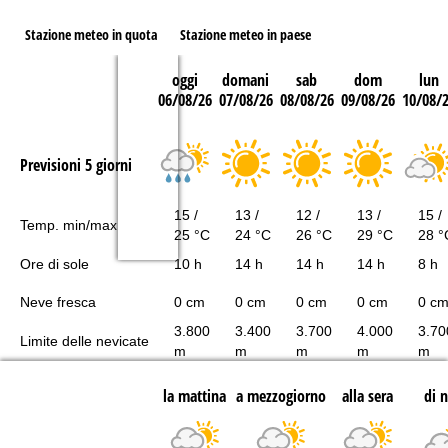
Stazione meteo in quota
Stazione meteo in paese
oggi
domani
sab
dom
lun
06/08/26
07/08/26
08/08/26
09/08/26
10/08/
Previsioni 5 giorni
15 /
13 /
12 /
13 /
15 /
Temp. min/max
25 °C
24 °C
26 °C
29 °C
28 °
Ore di sole
10 h
14 h
14 h
14 h
8 h
Neve fresca
0 cm
0 cm
0 cm
0 cm
0 c
3.800
3.400
3.700
4.000
3.70
Limite delle nevicate
m
m
m
m
m
la mattina
a mezzogiorno
alla sera
di 