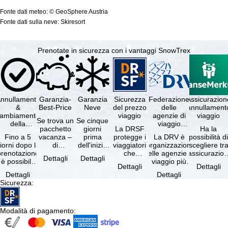
Fonte dati meteo: © GeoSphere Austria
Fonte dati sulla neve: Skiresort
Prenotate in sicurezza con i vantaggi SnowTrex
nnullamento
Garanzia-
Garanzia
Sicurezza
Federazione
Assicurazion
&
Best-Price
Neve
del prezzo
delle
annullament
cambiamento
viaggio
agenzie di
viaggio
Se trova un
Se cinque
della
viaggio
pacchetto
giorni
La DRSF
Ha la
prenotazione
tedesche
Fino a 5
vacanza –
prima
protegge i
La DRV è
possibilità d
gratuiti
iorni dopo la
di
dell'inizio
viaggiatori
l'organizzazione
scegliere tr
prenotazione
disponibilità
del suo
che
delle agenzie di
l'assicurazio
Dettagli
Dettagli
è possibile
e servizi
soggiorno
prenotano
viaggio più
annullament
Dettagli
Dettagli
annullare
inclusi
(giorno di
un
grande in
viaggio
Dettagli
Dettagli
ratuitamente
uguali –
arrivo),
pacchetto
Germania.
(compresa 
Sicurezza
:
il …
presso …
per …
vacanze o
Criteri …
servizi di …
Modalità di pagamento
: