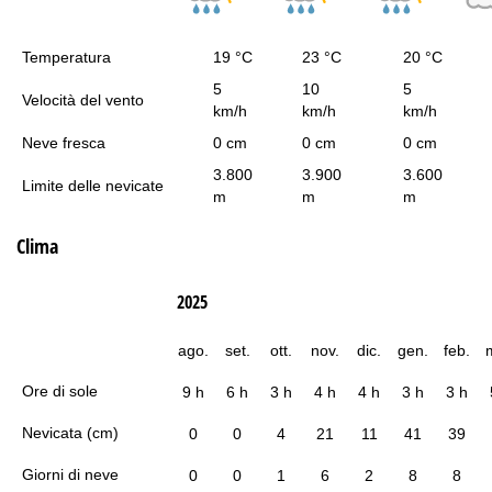
Temperatura
19 °C
23 °C
20 °C
5
10
5
Velocità del vento
km/h
km/h
km/h
Neve fresca
0 cm
0 cm
0 cm
3.800
3.900
3.600
Limite delle nevicate
m
m
m
Clima
2025
ago.
set.
ott.
nov.
dic.
gen.
feb.
Ore di sole
9 h
6 h
3 h
4 h
4 h
3 h
3 h
Nevicata (cm)
0
0
4
21
11
41
39
Giorni di neve
0
0
1
6
2
8
8