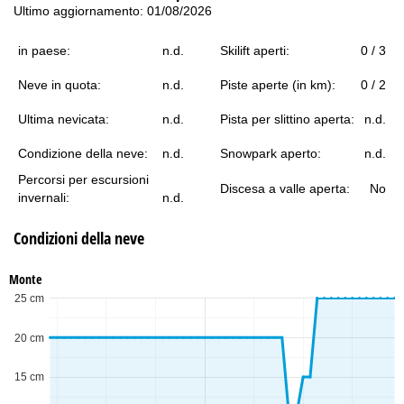
Ultimo aggiornamento: 01/08/2026
in paese:
n.d.
Skilift aperti:
0 / 3
Neve in quota:
n.d.
Piste aperte (in km):
0 / 2
Ultima nevicata:
n.d.
Pista per slittino aperta:
n.d.
Condizione della neve:
n.d.
Snowpark aperto:
n.d.
Percorsi per escursioni
Discesa a valle aperta:
No
invernali:
n.d.
Condizioni della neve
Monte
25 cm
20 cm
15 cm