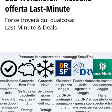
offerta Last-Minute
Forse troverà qui qualcosa:
Last-Minute & Deals
Prenotate in sicurezza con i vantaggi SnowTrex
nnullamento
Garanzia-
Garanzia
Sicurezza
Federazione
Assicurazion
&
Best-Price
Neve
del prezzo
delle
annullament
cambiamento
viaggio
agenzie di
viaggio
Se trova un
Se cinque
della
viaggio
pacchetto
giorni
La DRSF
Ha la
prenotazione
tedesche
Fino a 5
vacanza –
prima
protegge i
La DRV è
possibilità d
gratuiti
iorni dopo la
di
dell'inizio
viaggiatori
l'organizzazione
scegliere tr
prenotazione
disponibilità
del suo
che
delle agenzie di
l'assicurazio
Dettagli
Dettagli
è possibile
e servizi
soggiorno
prenotano
viaggio più
annullament