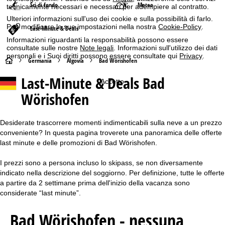
Sci di fondo
Meteo
tecnicamente necessari e necessari per adempiere al contratto.
Ulteriori informazioni sull'uso dei cookie e sulla possibilità di farlo.
Può modificare le sue impostazioni nella nostra
Cookie-Policy
.
Last-Minute & Deals
Informazioni riguardanti la responsabilità possono essere
consultate sulle nostre
Note legali
. Informazioni sull'utilizzo dei dati
personali e i Suoi diritti possono essere consultate qui
Privacy
.
H
Germania
Algovia
Bad Wörishofen
Last-Minute & Deals Bad
o
Accetto
Wörishofen
m
e
Desiderate trascorrere momenti indimenticabili sulla neve a un prezzo
conveniente? In questa pagina troverete una panoramica delle offerte
p
last minute e delle promozioni di Bad Wörishofen.
I prezzi sono a persona incluso lo skipass, se non diversamente
a
indicato nella descrizione del soggiorno. Per definizione, tutte le offerte
a partire da 2 settimane prima dell'inizio della vacanza sono
g
considerate “last minute”.
e
Bad Wörishofen - nessuna