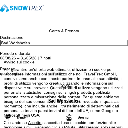
Cerca & Prenota
Destinazione
Periodo e durata
08/08/26 – 31/05/28 | 7 notti
Avviso sui cookie
Persone
Per garantire un'offerta web ottimale, utilizziamo i cookie per
qualsiasi
raccogliere informazioni sull'utilizzo che noi, TravelTrex GmbH,
condividiamo anche con i nostri partner. In base alle sue attività, i
profili di utilizzo vengono creati utilizzando le informazioni sul
Cerca
dispositivo e sul browser. Questi profili di utilizzo vengono utilizzati
per analisi statistiche, consigli sui singoli prodotti, pubblicità
personalizzata e misurazione della portata. Per questo abbiamo
Bad Wörishofen
bisogno del suo consenso (che può essere revocato in qualsiasi
momento), che include anche il trasferimento di determinati dati
personali a terzi in paesi terzi al di fuori dell'UE, come Google o
Microsoft negli USA.
Elenco
Area sci
Cliccando su
Accetto
si accetta l'uso di cookie non funzionali e
tecnologie simili. Facendo clic su
Rifiuta
, utilizzeremo solo i servizi