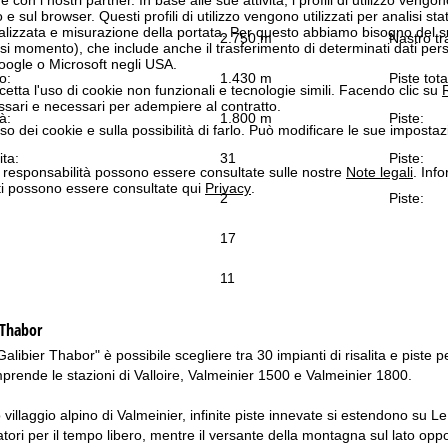
 e sul browser. Questi profili di utilizzo vengono utilizzati per analisi stat
onalizzata e misurazione della portata. Per questo abbiamo bisogno del
2.750 m
Nastro tr
i momento), che include anche il trasferimento di determinati dati person
Google o Microsoft negli USA.
o:
1.430 m
Piste tota
cetta l'uso di cookie non funzionali e tecnologie simili. Facendo clic su
R
ssari e necessari per adempiere al contratto.
à:
1.800 m
Piste:
'uso dei cookie e sulla possibilità di farlo. Può modificare le sue impostaz
ita:
31
Piste:
a responsabilità possono essere consultate sulle nostre
Note legali
. Info
itti possono essere consultate qui
Privacy
.
2
Piste:
17
11
 Thabor
alibier Thabor" è possibile scegliere tra 30 impianti di risalita e piste
prende le stazioni di Valloire, Valmeinier 1500 e Valmeinier 1800.
 villaggio alpino di Valmeinier, infinite piste innevate si estendono su 
iatori per il tempo libero, mentre il versante della montagna sul lato oppo