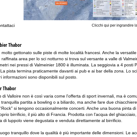
Consulenza
ntattaci
Clicchi qui per ingrandire l
ibier Thabor
 molto gettonato sulle piste di molte località francesi. Anche la versatile a
raffinata area per lo sci notturno si trova sul versante a valle di Valmeini
metri nei pressi di Valmeinier 1800 è illuminata. La seggiovia a 4 posti
 La pista termina praticamente davanti ai pub e ai bar della zona. Lo sc
ri informazioni sono disponibili sul posto.
er Thabor
 di Valloire non è così varia come l'offerta di sport invernali, ma è co
 tranquilla partita a bowling o a biliardo, ma anche fare due chiacchiere
'Rock" si tengono occasionalmente concerti. Anche una buona pinta di bir
oprio birrificio, il più alto di Francia. Prodotta con l'acqua del ghiacciaio
a di luppolo viene degustata e venduta direttamente al birrificio.
uogo tranquillo dove la qualità è più importante delle dimensioni. Le acc