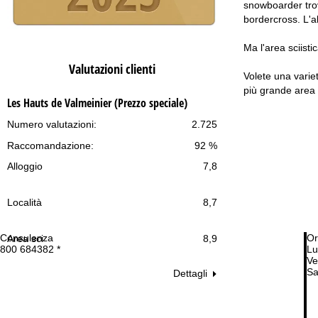
snowboarder trov
bordercross. L'al
Ma l'area sciisti
Valutazioni clienti
Volete una variet
più grande area 
Les Hauts de Valmeinier (Prezzo speciale)
Numero valutazioni:
2.725
Raccomandazione:
92 %
Alloggio
7,8
Località
8,7
Consulenza
Or
Area sci
8,9
800 684382 *
Lu
Ve
Sa
Dettagli