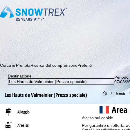
Abbonati alla nostra Newsletter e sii tra i primi a scoprire le 
Cerca & Prenota
Ricerca del comprensorio
Preferiti
Destinazione
Periodo 
07/08/26
H
Francia
Les Hauts de Valmeinier (Prezzo speciale)
o
Area 
Alloggio
m
Avviso sui cookie
Area sci
Per garantire un'offerta we
e
GmbH, condividiamo anche co