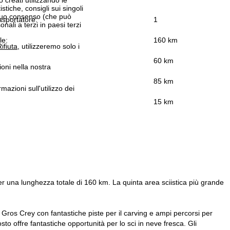
istiche, consigli sui singoli
 suo consenso (che può
asportatore:
1
ali a terzi in paesi terzi
le:
160 km
ifiuta
, utilizzeremo solo i
60 km
ioni nella nostra
85 km
rmazioni sull'utilizzo dei
15 km
 per una lunghezza totale di 160 km. La quinta area sciistica più grande
Le Gros Crey con fantastiche piste per il carving e ampi percorsi per
sto offre fantastiche opportunità per lo sci in neve fresca. Gli