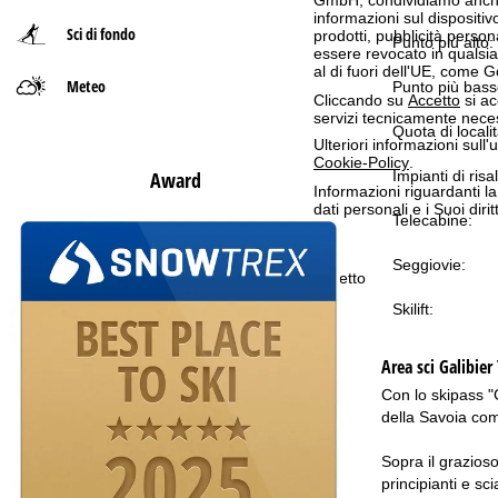
informazioni sul dispositivo
Sci di fondo
prodotti, pubblicità pers
p
Punto più alto:
essere revocato in qualsias
al di fuori dell'UE, come 
Meteo
a
Punto più bass
Cliccando su
Accetto
si ac
servizi tecnicamente nece
g
Quota di localit
Ulteriori informazioni sull
Cookie-Policy
.
Impianti di risal
Award
e
Informazioni riguardanti l
dati personali e i Suoi dir
Telecabine:
Seggiovie:
Accetto
Skilift:
Area sci
Galibier
Con lo skipass "G
della Savoia com
Sopra il grazioso
principianti e sc