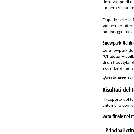
della zuppa di gu
La sera si può sc
Dopo lo sci e le 
Valmeinier offron
pattinaggio sul gh
Snowpark Galibi
Lo Snowpark du La
"Chateau Ripaille
di un freestyler d
skills. Le dimens
Questa area sci 
Risultati del 
Il rapporto del t
criteri che con lo
Voto finale nel t
Principali crit