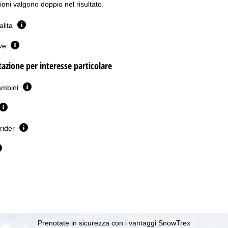
oni valgono doppio nel risultato.
salita
eve
utazione per interesse particolare
ambini
erider
Prenotate in sicurezza con i vantaggi SnowTrex