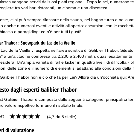
lasch vengono serviti deliziosi piatti regionali. Dopo lo sci, numerose te
egliere tra vari bar, ristoranti, un cinema e una discoteca.
feste, ci si può sempre rilassare nella sauna, nel bagno turco e nella v
o anche numerosi eventi e attività all'aperto: escursioni con le racchett
iaccio o paragliding: ce n'è per tutti i gusti!
er Thabor :
Snowpark du Lac de la Vieille
c de la Vieille vi aspetta nell'area sciistica di Galibier Thabor. Situato 
" a un'altitudine compresa tra 2.200 e 2.400 metri, quasi esattamente tr
esidera. Un'ampia varietà di rail e kicker in quattro livelli di difficoltà 
ioni delle zone e il numero di elementi si adattano alle condizioni della
Galibier Thabor non è ciò che fa per Lei? Allora dia un'occhiata qui:
Are
testo dagli esperti Galibier Thabor
est Galibier Thabor è composto dalle seguenti categorie: principali criteri 
ro valore rispettivo formano il risultato finale.
est
(4,7 da 5 stelle)
eri di valutazione