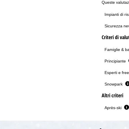
Queste valutazi
Impianti di ri
Sicurezza n
Criteri di val
Famiglie & b
Principiante
Esperti e fre
Snowpark
Altri criteri
Après-ski