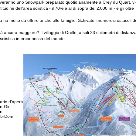
eranno uno Snowpark preparato quotidianamente a Crey du Quart, vicino a
titudine dell'area sciistica - il 70% è al di sopra dei 2.000 m - e gli 
ca ha molto da offrire anche alle famiglie. Schivate i numerosi ostacoli d
à ancora maggiore? Il villaggio di Orelle, a soli 23 chilometri di distanza
sciistica interconnessa del mondo.
ario d'apertura
n-Gio:
09:00-17:00
n:
09:00-14:00
b-Dom:
chiuso