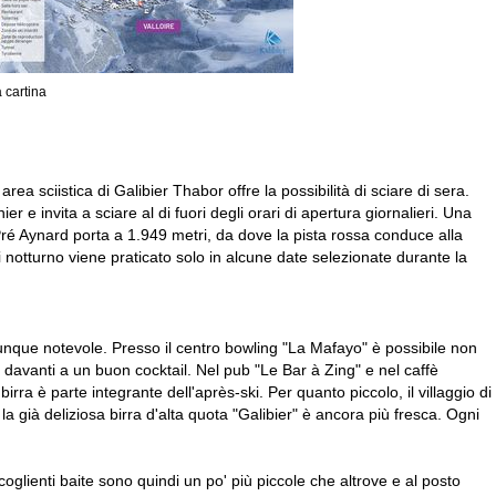
a cartina
rea sciistica di Galibier Thabor offre la possibilità di sciare di sera.
er e invita a sciare al di fuori degli orari di apertura giornalieri. Una
 Pré Aynard porta a 1.949 metri, da dove la pista rossa conduce alla
i notturno viene praticato solo in alcune date selezionate durante la
munque notevole. Presso il centro bowling "La Mafayo" è possibile non
 davanti a un buon cocktail. Nel pub "Le Bar à Zing" e nel caffè
ra è parte integrante dell'après-ski. Per quanto piccolo, il villaggio di
, la già deliziosa birra d'alta quota "Galibier" è ancora più fresca. Ogni
oglienti baite sono quindi un po' più piccole che altrove e al posto