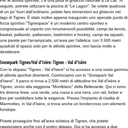
Per le attività sportive, c'è una pista di ghiaccio naturale a Le Lac. In
seguito, potrete utilizzare la piscina di "Le Lagon". Se volete qualcosa
di un po' fuori dall'ordinario, potete fare immersioni sul ghiaccio nel
lago di Tignes. È stato inoltre appena inaugurato uno speciale punto di
forza sportivo:"Tignespace" è un moderno centro sportivo e
congressuale al coperto con innumerevoli possibilità: campi da tennis,
basket, pallavolo, pallamano, badminton e hockey, campi da squash,
una parete per l'arrampicata, un'area per l'atletica: con 3.500 metri
quadrati di spazio solo per le attività sportive, non lascia molto a
desiderare.
Snowpark Tignes/Val d'Isère:
Tignes - Val d'Isère
Con lo skipass "Tignes - Val d'Isere" si ha accesso a una vasta gamma
di attività sportive divertenti. Cominciamo con lo "Snowpark Val
d'Isere". Il parco si trova a 2.500 metri di altitudine tra Val d'Isère e
Tignes, vicino alla seggiovia "Montblanc" della Bellevarde. Qui ci sono
tre diverse linee, una verde, una rossa e una nera, con rail, kicker e
box per soddisfare tutte le esigenze. Presso l'impianto di risalita di
Marmottes, in Val d'Isère, si trova anche un bordercross con elementi
funslope.
Potete proseguire fino all'area sciistica di Tignes, che potete
raggiungere anche con il vostro skipass. Qui si ha accesso a due