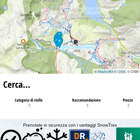
12
©
Maptoolkit
©
OSM
, © OSM
Cerca…
Categoria di stelle
Raccomandazione
Prezzo
Prenotate in sicurezza con i vantaggi SnowTrex