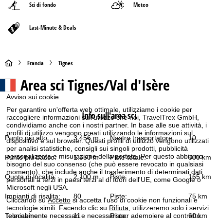
Sci di fondo
Meteo
Last-Minute & Deals
H
Francia
Tignes
Area sci
Tignes/Val d'Isère
o
Avviso sui cookie
m
Per garantire un'offerta web ottimale, utilizziamo i cookie per
Info sull'area sci
raccogliere informazioni sull'utilizzo che noi, TravelTrex GmbH,
e
condividiamo anche con i nostri partner. In base alle sue attività, i
profili di utilizzo vengono creati utilizzando le informazioni sul
Punto più alto:
3.456 m
Nastro trasportatore:
10
dispositivo e sul browser. Questi profili di utilizzo vengono utilizzati
p
per analisi statistiche, consigli sui singoli prodotti, pubblicità
personalizzata e misurazione della portata. Per questo abbiamo
Punto più basso:
1.550 m
Piste totale:
300 km
a
bisogno del suo consenso (che può essere revocato in qualsiasi
momento), che include anche il trasferimento di determinati dati
Quota di località:
2.100 m
Piste:
165 km
personali a terzi in paesi terzi al di fuori dell'UE, come Google o
g
Microsoft negli USA.
Impianti di risalita:
80
Piste:
75 km
Cliccando su
Accetto
si accetta l'uso di cookie non funzionali e
e
tecnologie simili. Facendo clic su
Rifiuta
, utilizzeremo solo i servizi
tecnicamente necessari e necessari per adempiere al contratto.
Telecabine:
11
Piste:
60 km