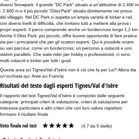
diversi Snowpark: il grande "DC Park" situato a un'altitudine di 2.400 m
- 2.600 m e il più piccolo "Gliss'Park" situato direttamente nei pressi
del villaggio. Nel DC Park vi aspetta un'ampia varietà di kicker e rail,
con diversi livelli di difficoltà, che invitano tutti a mettere alla prova i
propri esperti. Il parco comprende anche un bordercross lungo 1,2 km.
Anche il Gliss Park, più piccolo, offre buone opportunità di fare pratica
sia per i principianti che per gli sciatori esperti. Qui è possibile sciare
su vari parcour, come un bordercross, un percorso a ostacoli e uno
slalom parallelo. Che siate rider per hobby o professionisti, ci sono
molti ostacoli e kicker per tutti i gusti.
Questa area sci Tignes/Val d'Isère non è ciò che fa per Lei? Allora dia
un'occhiata qui:
Aree sci Francia
Risultati del testo dagli esperti Tignes/Val d'Isère
Il rapporto del test Tignes/Val d'Isère è composto dalle seguenti
categorie: principali criteri di valutazione, criteri di valutazione per
interesse particolare e altri criteri che con loro valore rispettivo
formano il risultato finale.
Voto finale nel test
(4,7 da 5 stelle)