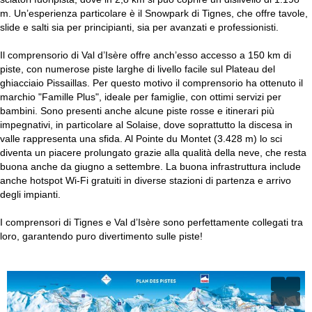
m. Un’esperienza particolare è il Snowpark di Tignes, che offre tavole,
slide e salti sia per principianti, sia per avanzati e professionisti.
Il comprensorio di Val d’Isère offre anch’esso accesso a 150 km di
piste, con numerose piste larghe di livello facile sul Plateau del
ghiacciaio Pissaillas. Per questo motivo il comprensorio ha ottenuto il
marchio "Famille Plus", ideale per famiglie, con ottimi servizi per
bambini. Sono presenti anche alcune piste rosse e itinerari più
impegnativi, in particolare al Solaise, dove soprattutto la discesa in
valle rappresenta una sfida. Al Pointe du Montet (3.428 m) lo sci
diventa un piacere prolungato grazie alla qualità della neve, che resta
buona anche da giugno a settembre. La buona infrastruttura include
anche hotspot Wi-Fi gratuiti in diverse stazioni di partenza e arrivo
degli impianti.
I comprensori di Tignes e Val d’Isère sono perfettamente collegati tra
loro, garantendo puro divertimento sulle piste!