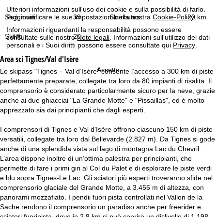
Ulteriori informazioni sull'uso dei cookie e sulla possibilità di farlo.
Seggiovie:
39
Ski routes:
20 km
Può modificare le sue impostazioni nella nostra
Cookie-Policy
.
Informazioni riguardanti la responsabilità possono essere
Skilift:
20
consultate sulle nostre
Note legali
. Informazioni sull'utilizzo dei dati
personali e i Suoi diritti possono essere consultate qui
Privacy
.
Area sci
Tignes/Val d'Isère
Accetto
Lo skipass "Tignes – Val d’Isère" consente l’accesso a 300 km di piste
perfettamente preparate, collegate tra loro da 80 impianti di risalita. Il
comprensorio è considerato particolarmente sicuro per la neve, grazie
anche ai due ghiacciai "La Grande Motte" e "Pissaillas", ed è molto
apprezzato sia dai principianti che dagli esperti.
I comprensori di Tignes e Val d’Isère offrono ciascuno 150 km di piste
versatili, collegate tra loro dal Bellevarde (2.827 m). Da Tignes si gode
anche di una splendida vista sul lago di montagna Lac du Chevril.
L’area dispone inoltre di un’ottima palestra per principianti, che
permette di fare i primi giri al Col du Palet e di esplorare le piste verdi
e blu sopra Tignes-Le Lac. Gli sciatori più esperti troveranno sfide nel
comprensorio glaciale del Grande Motte, a 3.456 m di altezza, con
panorami mozzafiato. I pendii fuori pista controllati nel Vallon de la
Sache rendono il comprensorio un paradiso anche per freerider e
sciatori fuoripista, dove in 2,8 km si può coprire un dislivello di 1.198