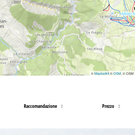
©
Maptoolkit
©
OSM
, © OSM
Raccomandazione
Prezzo