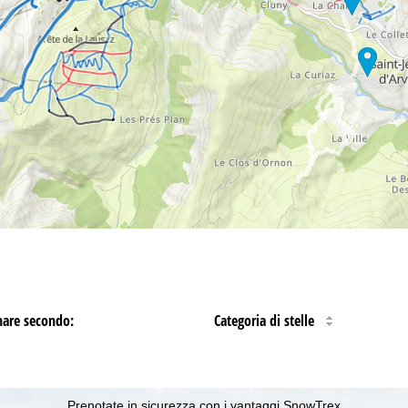
nare secondo:
Categoria di stelle
Prenotate in sicurezza con i vantaggi SnowTrex