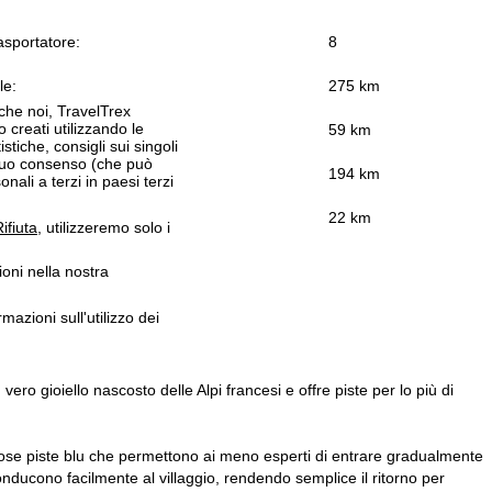
asportatore:
8
le:
275 km
 che noi, TravelTrex
 creati utilizzando le
59 km
istiche, consigli sui singoli
 suo consenso (che può
194 km
ali a terzi in paesi terzi
22 km
ifiuta
, utilizzeremo solo i
ioni nella nostra
rmazioni sull'utilizzo dei
ero gioiello nascosto delle Alpi francesi e offre piste per lo più di
erose piste blu che permettono ai meno esperti di entrare gradualmente
onducono facilmente al villaggio, rendendo semplice il ritorno per