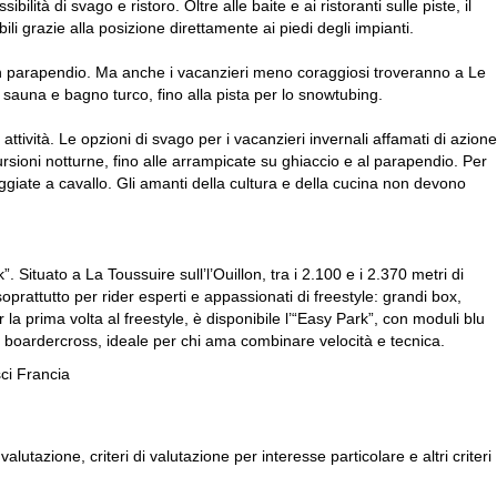
lità di svago e ristoro. Oltre alle baite e ai ristoranti sulle piste, il
ili grazie alla posizione direttamente ai piedi degli impianti.
 in parapendio. Ma anche i vacanzieri meno coraggiosi troveranno a Le
on sauna e bagno turco, fino alla pista per lo snowtubing.
attività. Le opzioni di svago per i vacanzieri invernali affamati di azione
scursioni notturne, fino alle arrampicate su ghiaccio e al parapendio. Per
seggiate a cavallo. Gli amanti della cultura e della cucina non devono
. Situato a La Toussuire sull’l’Ouillon, tra i 2.100 e i 2.370 metri di
soprattutto per rider esperti e appassionati di freestyle: grandi box,
er la prima volta al freestyle, è disponibile l’“Easy Park”, con moduli blu
 di boardercross, ideale per chi ama combinare velocità e tecnica.
ci Francia
alutazione, criteri di valutazione per interesse particolare e altri criteri