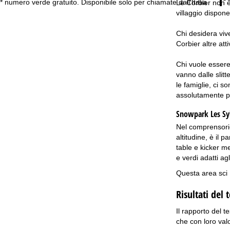
* numero verde gratuito. Disponibile solo per chiamate dall’Italia
Le Corbier non è 
villaggio dispone
Chi desidera viv
Corbier altre att
Chi vuole essere 
vanno dalle slitt
le famiglie, ci s
assolutamente per
Snowpark Les Sy
Nel comprensorio 
altitudine, è il 
table e kicker me
e verdi adatti ag
Questa area sci 
Risultati del 
Il rapporto del t
che con loro valor