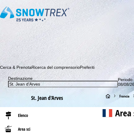
Abbonati alla nostra Newsletter e sii tra i primi a scoprire le 
Cerca & Prenota
Ricerca del comprensorio
Preferiti
Destinazione
Periodo 
08/08/26
H
Francia
St. Jean d'Arves
o
Area 
Elenco
m
Area sci
e