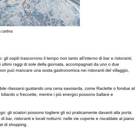
a cartina
 gli ospiti trascorrono il tempo non tanto all’interno di bar e ristoranti,
li ultimi raggi di sole della giornata, accompagnati da uno o due
a, non può mancare una sosta gastronomica nei ristoranti del villaggio,
ssibile rilassarsi gustando una cena savoiarda, come Raclette o fondue al
iliardo o freccette, mentre i più energici possono ballare e
o: gli sciatori possono togliere gli sci praticamente davanti alla porta
di bar, ristoranti e locali notturni: nelle vie coperte e riscaldate al piano
ti di shopping.