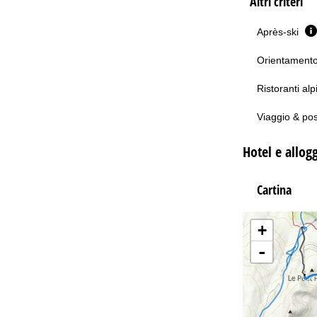
Altri criteri
Après-ski
Orientamento 
Ristoranti alp
Viaggio & po
Hotel e allogg
Cartina
+
-