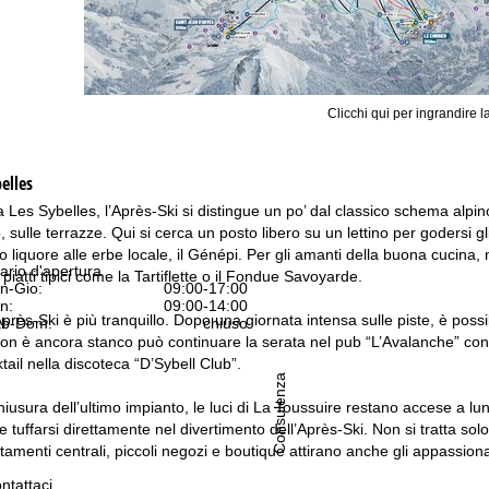
Clicchi qui per ingrandire l
elles
ca Les Sybelles, l’Après-Ski si distingue un po’ dal classico schema alpino:
, sulle terrazze. Qui si cerca un posto libero su un lettino per godersi g
ico liquore alle erbe locale, il Génépi. Per gli amanti della buona cucin
ario d'apertura
atti tipici come la Tartiflette o il Fondue Savoyarde.
n-Gio:
09:00-17:00
n:
09:00-14:00
’Après-Ski è più tranquillo. Dopo una giornata intensa sulle piste, è po
b-Dom:
chiuso
on è ancora stanco può continuare la serata nel pub “L’Avalanche” con b
ail nella discoteca “D’Sybell Club”.
Consulenza
usura dell’ultimo impianto, le luci di La Toussuire restano accese a lung
e tuffarsi direttamente nel divertimento dell’Après-Ski. Non si tratta solo 
tamenti centrali, piccoli negozi e boutique attirano anche gli appassiona
ntattaci