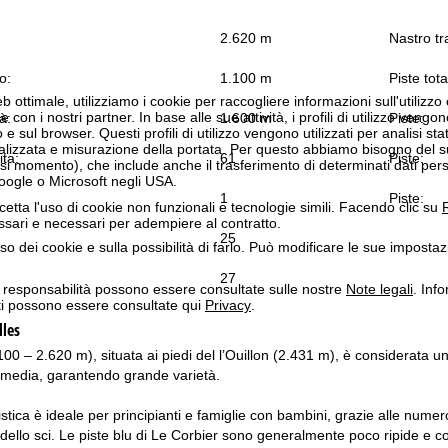
2.620 m
Nastro tr
o:
1.100 m
Piste tota
b ottimale, utilizziamo i cookie per raccogliere informazioni sull'utilizzo
n i nostri partner. In base alle sue attività, i profili di utilizzo vengono
à:
1.600 m
Piste:
 e sul browser. Questi profili di utilizzo vengono utilizzati per analisi stat
onalizzata e misurazione della portata. Per questo abbiamo bisogno del
ita:
61
Piste:
i momento), che include anche il trasferimento di determinati dati person
Google o Microsoft negli USA.
1
Piste:
cetta l'uso di cookie non funzionali e tecnologie simili. Facendo clic su
R
ssari e necessari per adempiere al contratto.
25
'uso dei cookie e sulla possibilità di farlo. Può modificare le sue impostaz
27
a responsabilità possono essere consultate sulle nostre
Note legali
. Info
itti possono essere consultate qui
Privacy
.
lles
00 – 2.620 m), situata ai piedi del l’Ouillon (2.431 m), è considerata un v
 o media, garantendo grande varietà.
istica è ideale per principianti e famiglie con bambini, grazie alle num
 dello sci. Le piste blu di Le Corbier sono generalmente poco ripide e c