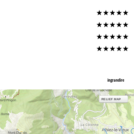
ingrandire
RELIEF MAP