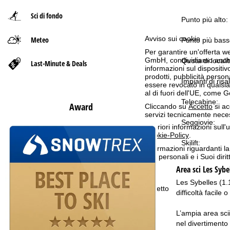
Sci di fondo
p
Punto più alto:
Avviso sui cookie
Meteo
a
Punto più bass
Per garantire un'offerta we
GmbH, condividiamo anche co
g
Quota di localit
Last-Minute & Deals
informazioni sul dispositivo
prodotti, pubblicità pers
Impianti di risal
e
essere revocato in qualsias
al di fuori dell'UE, come 
Telecabine:
Award
Cliccando su
Accetto
si ac
servizi tecnicamente nece
Seggiovie:
Ulteriori informazioni sull
Cookie-Policy
.
Skilift:
Informazioni riguardanti l
dati personali e i Suoi dir
Area sci
Les Sybe
Les Sybelles (1.1
Accetto
difficoltà facile
L’ampia area sci
nel divertimento