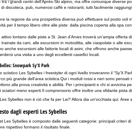
tra i grandi centri dell’Après-Ski alpino, ma offre comunque diverse possibi
 di discoteca, pub, numerosi caffè e ristoranti, tutti facilmente raggiungib
ere la regione da una prospettiva diversa può effettuare sul posto voli
ività per il tempo libero oltre alle piste: dalla piscina coperta alla spa c
attivo lontano dalle piste a St. Jean d'Arves troverà un'ampia offerta di 
e trainate da cani, alle escursioni in motoslitta, alle ciaspolate o alle e
ono anche escursioni alle fattorie locali di asini, che offrono anche pas
dersi una visita a uno degli eccellenti caseifici locali.
belles:
Snowpark Sy'X Park
sciistico Les Sybelles i freestyler di ogni livello troveranno il “Sy'X Park”
parco più grande dell’area sciistica.Qui i moduli rossi e neri sono pensati 
ttono alla prova creatività e abilità. Per i principianti e chi si avvicina p
li sciatori meno esperti.Il comprensorio offre inoltre una sfidante pista
Les Sybelles non è ciò che fa per Lei? Allora dia un'occhiata qui:
Aree s
testo dagli esperti Les Sybelles
est Les Sybelles è composto dalle seguenti categorie: principali criteri di v
e rispettivo formano il risultato finale.