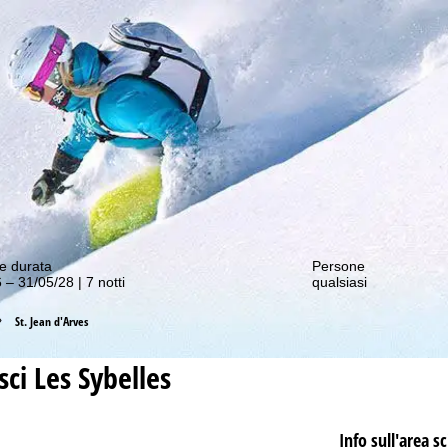
nostre offerte migliori!
e durata
Persone
 – 31/05/28 | 7 notti
qualsiasi
St. Jean d'Arves
sci
Les Sybelles
Info sull'area sc