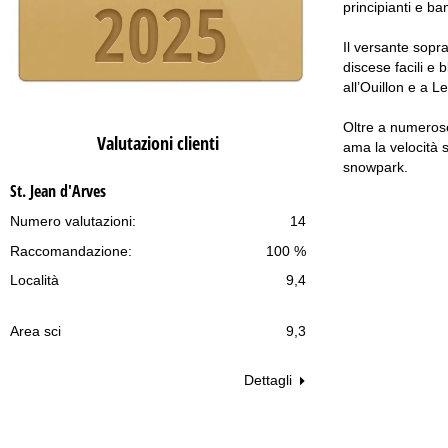
principianti e ba
Il versante sopra
discese facili e 
all’Ouillon e a L
Oltre a numerose 
Valutazioni clienti
ama la velocità s
snowpark.
St. Jean d'Arves
Numero valutazioni:
14
Raccomandazione:
100 %
Località
9,4
Area sci
9,3
Dettagli