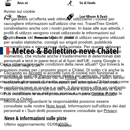
Area sci
Sci di fondo
Avviso sui cookie
Meteo
Last-Minute & Deals
Per garantire un'offerta web ottimale, utilizziamo i cookie per
raccogliere informazioni sull'utilizzo che noi, TravelTrex GmbH,
condividiamo anche con i nostri partner. In base alle sue attività, i
profili di utilizzo vengono creati utilizzando le informazioni sul
H
dispositivo e sul browser. Questi profili di utilizzo vengono utilizzati
Francia
Portes du Soleil
Châtel
per analisi statistiche, consigli sui singoli prodotti, pubblicità
personalizzata e misurazione della portata. Per questo abbiamo
Meteo & Bollettino neve Châtel
o
bisogno del suo consenso (che può essere revocato in qualsiasi
momento), che include anche il trasferimento di determinati dati
personali a terzi in paesi terzi al di fuori dell'UE, come Google o
m
Cerca informazioni sulle condizioni della neve attuali? Qui troverà le
Microsoft negli USA.
previsioni meteo per i prossimi giorni a Châtel. Di solito c'è anche la
Cliccando su
e
Accetto
si accetta l'uso di cookie non funzionali e
possibilità di aver un impressione diretta per webcam. Inoltre sono
tecnologie simili. Facendo clic su
Rifiuta
, utilizzeremo solo i servizi
visualizzati gli impianti di risalita aperti nell'area sci a Châtel così come
tecnicamente necessari e necessari per adempiere al contratto.
p
le condizioni neve in quota e a valle. Il diagramma offre un confronto
Ulteriori informazioni sull'uso dei cookie e sulla possibilità di farlo.
con le condizioni neve dell'anno scorso e un panoramica di tutta la
Può modificare le sue impostazioni nella nostra
Cookie-Policy
.
a
stagione a Châtel.
Informazioni riguardanti la responsabilità possono essere
consultate sulle nostre
Note legali
. Informazioni sull'utilizzo dei dati
g
personali e i Suoi diritti possono essere consultate qui
Privacy
.
Neve & informazioni sulle piste
e
Ultimo aggiornamento: 01/08/2026
Accetto