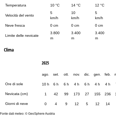
Temperatura
10 °C
14 °C
12 °C
5
10
5
Velocità del vento
km/h
km/h
km/h
Neve fresca
0 cm
0 cm
0 cm
3.800
3.400
3.400
Limite delle nevicate
m
m
m
Clima
2025
ago.
set.
ott.
nov.
dic.
gen.
feb.
Ore di sole
10 h
6 h
6 h
4 h
6 h
4 h
4 h
Nevicata (cm)
1
42
99
173
27
155
236
Giorni di neve
0
4
9
12
5
12
14
Fonte dati meteo: © GeoSphere Austria