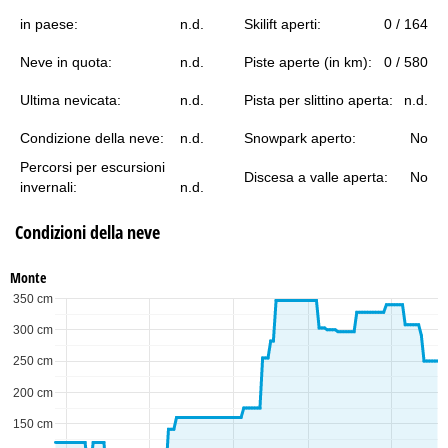
in paese:
n.d.
Skilift aperti:
0 / 164
Neve in quota:
n.d.
Piste aperte (in km):
0 / 580
Ultima nevicata:
n.d.
Pista per slittino aperta:
n.d.
Condizione della neve:
n.d.
Snowpark aperto:
No
Percorsi per escursioni
Discesa a valle aperta:
No
invernali:
n.d.
Condizioni della neve
Monte
350 cm
300 cm
250 cm
200 cm
150 cm