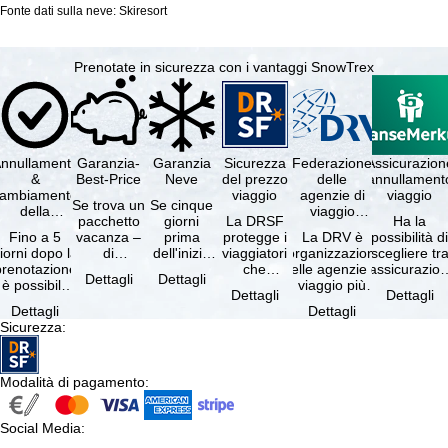
Fonte dati sulla neve: Skiresort
Prenotate in sicurezza con i vantaggi SnowTrex
nnullamento
Garanzia-
Garanzia
Sicurezza
Federazione
Assicurazion
&
Best-Price
Neve
del prezzo
delle
annullament
cambiamento
viaggio
agenzie di
viaggio
Se trova un
Se cinque
della
viaggio
pacchetto
giorni
La DRSF
Ha la
prenotazione
tedesche
Fino a 5
vacanza –
prima
protegge i
La DRV è
possibilità d
gratuiti
iorni dopo la
di
dell'inizio
viaggiatori
l'organizzazione
scegliere tr
prenotazione
disponibilità
del suo
che
delle agenzie di
l'assicurazio
Dettagli
Dettagli
è possibile
e servizi
soggiorno
prenotano
viaggio più
annullament
Dettagli
Dettagli
annullare
inclusi
(giorno di
un
grande in
viaggio
Dettagli
Dettagli
ratuitamente
uguali –
arrivo),
pacchetto
Germania.
(compresa 
Sicurezza
:
il …
presso …
per …
vacanze o
Criteri …
servizi di …
Modalità di pagamento
:
Social Media
: