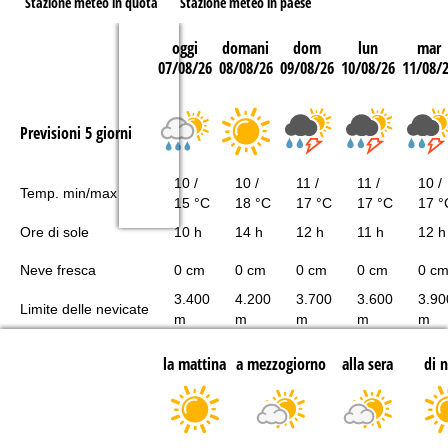
Stazione meteo in quota
Stazione meteo in paese
oggi
domani
dom
lun
mar
07/08/26
08/08/26
09/08/26
10/08/26
11/08/
Previsioni 5 giorni
10 /
10 /
11 /
11 /
10 /
Temp. min/max
15 °C
18 °C
17 °C
17 °C
17 °
Ore di sole
10 h
14 h
12 h
11 h
12 h
Neve fresca
0 cm
0 cm
0 cm
0 cm
0 c
3.400
4.200
3.700
3.600
3.90
Limite delle nevicate
m
m
m
m
m
la mattina
a mezzogiorno
alla sera
di 