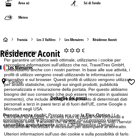
Area sci
Sci di fondo
Meteo
H
Francia
Les 3 Vallées
Les Menuires
Résidence Aconit
Résidence Aconit
°°°.
o
Avviso sui cookie
Per garantire un'offerta web ottimale, utilizziamo i cookie per
m
raccogliere informazioni sull'utilizzo che noi, TravelTrex GmbH,
Les Menuires
condividiamo anche con i nostri partner. In base alle sue attività, i
profili di utilizzo vengono creati utilizzando le informazioni sul
e
dispositivo e sul browser. Questi profili di utilizzo vengono utilizzati
Cartina
per analisi statistiche, consigli sui singoli prodotti, pubblicità
personalizzata e misurazione della portata. Per questo abbiamo
p
bisogno del suo consenso (che può essere revocato in qualsiasi
Dettaglio dei prezzi
momento), che include anche il trasferimento di determinati dati
a
personali a terzi in paesi terzi al di fuori dell'UE, come Google o
Microsoft negli USA.
g
Prenota senza rischi:
Prenota ora con
la Flex-Option
| Le
Cliccando su
Accetto
si accetta l'uso di cookie non funzionali e
prenotazioni per la prossima stagione 26/27 possono essere
tecnologie simili. Facendo clic su
Rifiuta
, utilizzeremo solo i servizi
cancellate gratuitamente
entro il 30 settembre
(Dettagli)
tecnicamente necessari e necessari per adempiere al contratto.
e
Ulteriori informazioni sull'uso dei cookie e sulla possibilità di farlo.