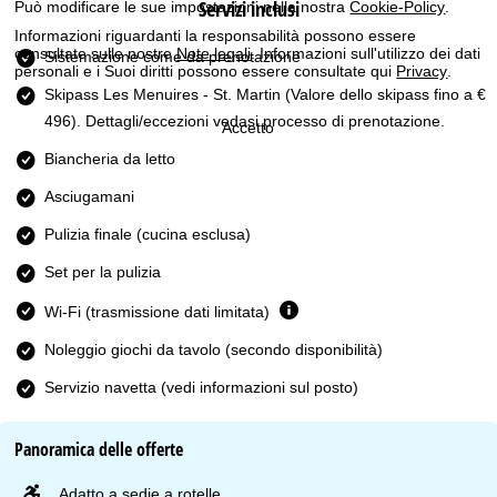
Servizi inclusi
Può modificare le sue impostazioni nella nostra
Cookie-Policy
.
Informazioni riguardanti la responsabilità possono essere
consultate sulle nostre
Note legali
. Informazioni sull'utilizzo dei dati
Sistemazione come da prenotazione
personali e i Suoi diritti possono essere consultate qui
Privacy
.
Skipass Les Menuires - St. Martin
(Valore dello skipass fino a €
496). Dettagli/eccezioni vedasi processo di prenotazione.
Accetto
Biancheria da letto
Asciugamani
Pulizia finale (cucina esclusa)
Set per la pulizia
Wi-Fi (trasmissione dati limitata)
Noleggio giochi da tavolo (secondo disponibilità)
Servizio navetta (vedi informazioni sul posto)
Panoramica delle offerte
Adatto a sedie a rotelle