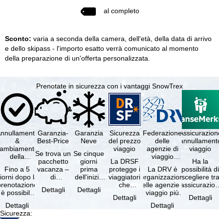
al completo
Sconto:
varia a seconda della camera, dell'età, della data di arrivo
e dello skipass - l'importo esatto verrà comunicato al momento
della preparazione di un'offerta personalizzata.
Prenotate in sicurezza con i vantaggi SnowTrex
nnullamento
Garanzia-
Garanzia
Sicurezza
Federazione
Assicurazion
&
Best-Price
Neve
del prezzo
delle
annullament
cambiamento
viaggio
agenzie di
viaggio
Se trova un
Se cinque
della
viaggio
pacchetto
giorni
La DRSF
Ha la
prenotazione
tedesche
Fino a 5
vacanza –
prima
protegge i
La DRV è
possibilità d
gratuiti
iorni dopo la
di
dell'inizio
viaggiatori
l'organizzazione
scegliere tr
prenotazione
disponibilità
del suo
che
delle agenzie di
l'assicurazio
Dettagli
Dettagli
è possibile
e servizi
soggiorno
prenotano
viaggio più
annullament
Dettagli
Dettagli
annullare
inclusi
(giorno di
un
grande in
viaggio
Dettagli
Dettagli
ratuitamente
uguali –
arrivo),
pacchetto
Germania.
(compresa 
Sicurezza
:
il …
presso …
per …
vacanze o
Criteri …