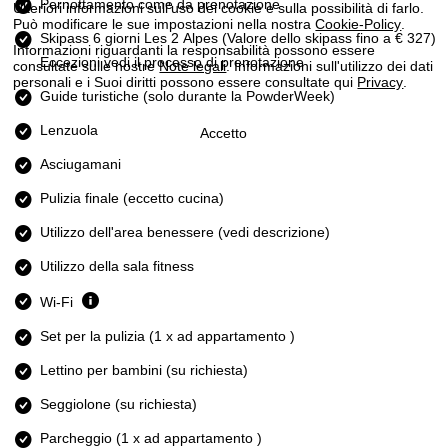
Pernottamento come da prenotazione
Ulteriori informazioni sull'uso dei cookie e sulla possibilità di farlo.
Può modificare le sue impostazioni nella nostra
Cookie-Policy
.
Skipass 6 giorni Les 2 Alpes
(Valore dello skipass fino a € 327)
Informazioni riguardanti la responsabilità possono essere
Eccezioni vedi il processo di prenotazione
consultate sulle nostre
Note legali
. Informazioni sull'utilizzo dei dati
personali e i Suoi diritti possono essere consultate qui
Privacy
.
Guide turistiche (solo durante la PowderWeek)
Lenzuola
Accetto
Asciugamani
Pulizia finale (eccetto cucina)
Utilizzo dell'area benessere (vedi descrizione)
Utilizzo della sala fitness
Wi-Fi
Set per la pulizia (1 x ad appartamento )
Lettino per bambini (su richiesta)
Seggiolone (su richiesta)
Parcheggio (1 x ad appartamento )