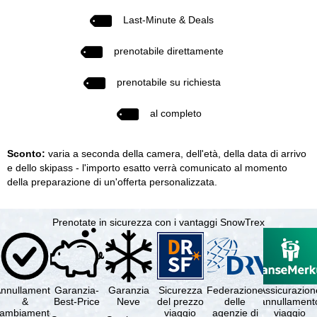
Last-Minute & Deals
prenotabile direttamente
prenotabile su richiesta
al completo
Sconto:
varia a seconda della camera, dell'età, della data di arrivo
e dello skipass - l'importo esatto verrà comunicato al momento
della preparazione di un'offerta personalizzata.
Prenotate in sicurezza con i vantaggi SnowTrex
nnullamento
Garanzia-
Garanzia
Sicurezza
Federazione
Assicurazion
&
Best-Price
Neve
del prezzo
delle
annullament
cambiamento
viaggio
agenzie di
viaggio