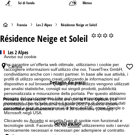
Sci di fondo
Meteo
H
Francia
Les 2 Alpes
Résidence Neige et Soleil
Résidence Neige et Soleil
°°°°
o
m
Les 2 Alpes
Avviso sui cookie
e
Per garantire un'offerta web ottimale, utilizziamo i cookie per
Cartina
raccogliere informazioni sull'utilizzo che noi, TravelTrex GmbH,
p
condividiamo anche con i nostri partner. In base alle sue attività, i
profili di utilizzo vengono creati utilizzando le informazioni sul
Dettaglio dei prezzi
dispositivo e sul browser. Questi profili di utilizzo vengono utilizzati
a
per analisi statistiche, consigli sui singoli prodotti, pubblicità
personalizzata e misurazione della portata. Per questo abbiamo
bisogno del suo consenso (che può essere revocato in qualsiasi
g
Prenota senza rischi:
Prenota ora con
la Flex-Option
| Le
momento), che include anche il trasferimento di determinati dati
prenotazioni per la prossima stagione 26/27 possono essere
personali a terzi in paesi terzi al di fuori dell'UE, come Google o
cancellate gratuitamente
entro il 30 settembre
(Dettagli)
e
Microsoft negli USA.
Cliccando su
Accetto
si accetta l'uso di cookie non funzionali e
Servizi inclusi
tecnologie simili. Facendo clic su
Rifiuta
, utilizzeremo solo i servizi
tecnicamente necessari e necessari per adempiere al contratto.