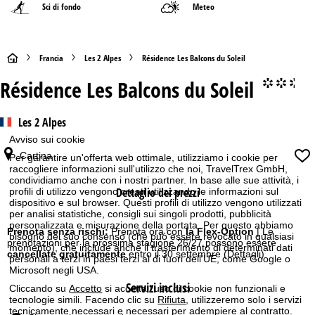
Sci di fondo
Meteo
H
Francia
Les 2 Alpes
Résidence Les Balcons du Soleil
Résidence Les Balcons du Soleil
°°.
o
m
Les 2 Alpes
Avviso sui cookie
e
Cartina
Per garantire un'offerta web ottimale, utilizziamo i cookie per
raccogliere informazioni sull'utilizzo che noi, TravelTrex GmbH,
p
condividiamo anche con i nostri partner. In base alle sue attività, i
Dettaglio dei prezzi
profili di utilizzo vengono creati utilizzando le informazioni sul
a
dispositivo e sul browser. Questi profili di utilizzo vengono utilizzati
per analisi statistiche, consigli sui singoli prodotti, pubblicità
personalizzata e misurazione della portata. Per questo abbiamo
g
Prenota senza rischi:
Prenota ora con
la Flex-Option
| Le
bisogno del suo consenso (che può essere revocato in qualsiasi
prenotazioni per la prossima stagione 26/27 possono essere
momento), che include anche il trasferimento di determinati dati
cancellate gratuitamente
entro il 30 settembre
(Dettagli)
personali a terzi in paesi terzi al di fuori dell'UE, come Google o
e
Microsoft negli USA.
Servizi inclusi
Cliccando su
Accetto
si accetta l'uso di cookie non funzionali e
tecnologie simili. Facendo clic su
Rifiuta
, utilizzeremo solo i servizi
tecnicamente necessari e necessari per adempiere al contratto.