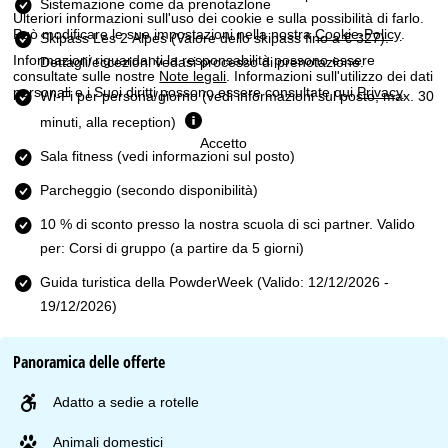
Sistemazione come da prenotazione
Ulteriori informazioni sull'uso dei cookie e sulla possibilità di farlo.
Può modificare le sue impostazioni nella nostra
Cookie-Policy
.
Skipass Les 2 Alpes
(Valore dello skipass fino a € 327).
Informazioni riguardanti la responsabilità possono essere
Dettagli/eccezioni vedasi processo di prenotazione.
consultate sulle nostre
Note legali
. Informazioni sull'utilizzo dei dati
personali e i Suoi diritti possono essere consultate qui
Privacy
.
Wi-Fi per persona/giorno (vedi informazioni sul posto, max. 30
minuti, alla reception)
Accetto
Sala fitness (vedi informazioni sul posto)
Parcheggio (secondo disponibilità)
10 % di sconto presso la nostra scuola di sci partner. Valido
per: Corsi di gruppo (a partire da 5 giorni)
Guida turistica della PowderWeek (Valido: 12/12/2026 -
19/12/2026)
Panoramica delle offerte
Adatto a sedie a rotelle
Animali domestici