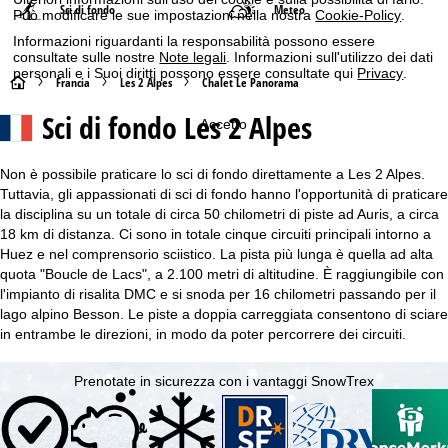
Sci di fondo
Meteo
Può modificare le sue impostazioni nella nostra
Cookie-Policy
.
Informazioni riguardanti la responsabilità possono essere
consultate sulle nostre
Note legali
. Informazioni sull'utilizzo dei dati
personali e i Suoi diritti possono essere consultate qui
Privacy
.
H
Francia
Les 2 Alpes
Chalet Le Panorama
Sci di fondo Les 2 Alpes
o
Accetto
m
Non è possibile praticare lo sci di fondo direttamente a Les 2 Alpes.
Tuttavia, gli appassionati di sci di fondo hanno l'opportunità di praticare
e
la disciplina su un totale di circa 50 chilometri di piste ad Auris, a circa
18 km di distanza. Ci sono in totale cinque circuiti principali intorno a
p
Huez e nel comprensorio sciistico. La pista più lunga è quella ad alta
quota "Boucle de Lacs", a 2.100 metri di altitudine. È raggiungibile con
a
l'impianto di risalita DMC e si snoda per 16 chilometri passando per il
lago alpino Besson. Le piste a doppia carreggiata consentono di sciare
g
in entrambe le direzioni, in modo da poter percorrere dei circuiti.
e
Prenotate in sicurezza con i vantaggi SnowTrex