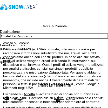
Cerca & Prenota
Destinazione
Avviso sui cookie
Periodo e durata
07/08/26 – 31/05/28 | 7 notti
Per garantire un'offerta web ottimale, utilizziamo i cookie per
raccogliere informazioni sull'utilizzo che noi, TravelTrex GmbH,
condividiamo anche con i nostri partner. In base alle sue attività, i
Persone
profili di utilizzo vengono creati utilizzando le informazioni sul
qualsiasi
dispositivo e sul browser. Questi profili di utilizzo vengono utilizzati
per analisi statistiche, consigli sui singoli prodotti, pubblicità
personalizzata e misurazione della portata. Per questo abbiamo
Cerca
bisogno del suo consenso (che può essere revocato in qualsiasi
momento), che include anche il trasferimento di determinati dati
Chalet Le Panorama
personali a terzi in paesi terzi al di fuori dell'UE, come Google o
Microsoft negli USA.
Cliccando su
Accetto
si accetta l'uso di cookie non funzionali e
tecnologie simili. Facendo clic su
Rifiuta
, utilizzeremo solo i servizi
Alloggio
Area sci
tecnicamente necessari e necessari per adempiere al contratto.
Ulteriori informazioni sull'uso dei cookie e sulla possibilità di farlo.