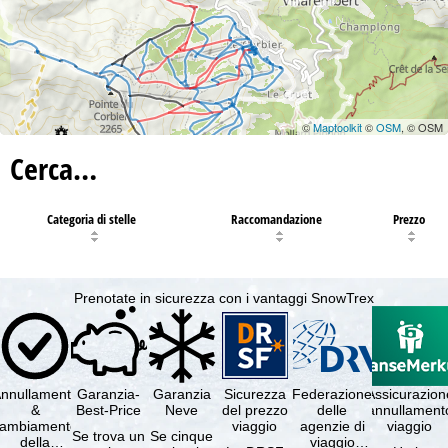
©
Maptoolkit
©
OSM
, © OSM
Cerca…
Categoria di stelle
Raccomandazione
Prezzo
Prenotate in sicurezza con i vantaggi SnowTrex
nnullamento
Garanzia-
Garanzia
Sicurezza
Federazione
Assicurazion
&
Best-Price
Neve
del prezzo
delle
annullament
cambiamento
viaggio
agenzie di
viaggio
Se trova un
Se cinque
della
viaggio