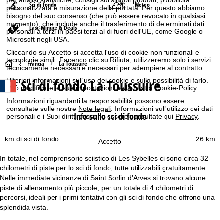
per analisi statistiche, consigli sui singoli prodotti, pubblicità
Sci di fondo
Meteo
personalizzata e misurazione della portata. Per questo abbiamo
bisogno del suo consenso (che può essere revocato in qualsiasi
momento), che include anche il trasferimento di determinati dati
Last-Minute & Deals
personali a terzi in paesi terzi al di fuori dell'UE, come Google o
Microsoft negli USA.
Cliccando su
Accetto
si accetta l'uso di cookie non funzionali e
tecnologie simili. Facendo clic su
Rifiuta
, utilizzeremo solo i servizi
H
Francia
La Toussuire
tecnicamente necessari e necessari per adempiere al contratto.
Sci di fondo La Toussuire
Ulteriori informazioni sull'uso dei cookie e sulla possibilità di farlo.
o
Può modificare le sue impostazioni nella nostra
Cookie-Policy
.
Informazioni riguardanti la responsabilità possono essere
m
consultate sulle nostre
Note legali
. Informazioni sull'utilizzo dei dati
Info sullo sci di fondo
personali e i Suoi diritti possono essere consultate qui
Privacy
.
e
km di sci di fondo:
26 km
Accetto
p
In totale, nel comprensorio sciistico di Les Sybelles ci sono circa 32
a
chilometri di piste per lo sci di fondo, tutte utilizzabili gratuitamente.
Nelle immediate vicinanze di Saint Sorlin d'Arves si trovano alcune
g
piste di allenamento più piccole, per un totale di 4 chilometri di
percorsi, ideali per i primi tentativi con gli sci di fondo che offrono una
e
splendida vista.