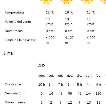
Temperatura
12 °C
16 °C
15 °C
10
10
10
Velocità del vento
km/h
km/h
km/h
Neve fresca
0 cm
0 cm
0 cm
4.200
4.100
4.200
Limite delle nevicate
m
m
m
Clima
2025
ago.
set.
ott.
nov.
dic.
gen.
feb.
Ore di sole
10 h
8 h
7 h
5 h
5 h
4 h
4 h
Nevicata (cm)
0
14
43
99
48
144
190
Giorni di neve
0
2
7
12
7
13
13