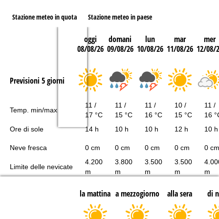
Stazione meteo in quota
Stazione meteo in paese
oggi
domani
lun
mar
mer
08/08/26
09/08/26
10/08/26
11/08/26
12/08/
Previsioni 5 giorni
11 /
11 /
11 /
10 /
11 /
Temp. min/max
17 °C
15 °C
16 °C
15 °C
16 °
Ore di sole
14 h
10 h
10 h
12 h
10 h
Neve fresca
0 cm
0 cm
0 cm
0 cm
0 c
4.200
3.800
3.500
3.500
4.00
Limite delle nevicate
m
m
m
m
m
la mattina
a mezzogiorno
alla sera
di 