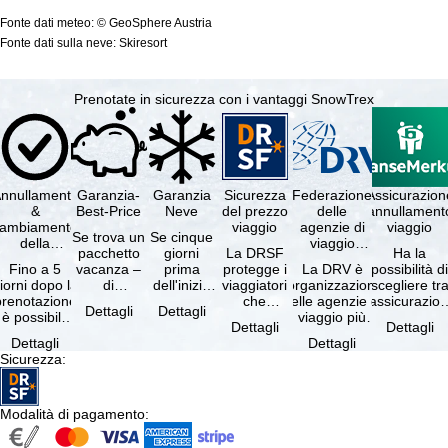
Fonte dati meteo: © GeoSphere Austria
Fonte dati sulla neve: Skiresort
Prenotate in sicurezza con i vantaggi SnowTrex
nnullamento
Garanzia-
Garanzia
Sicurezza
Federazione
Assicurazion
&
Best-Price
Neve
del prezzo
delle
annullament
cambiamento
viaggio
agenzie di
viaggio
Se trova un
Se cinque
della
viaggio
pacchetto
giorni
La DRSF
Ha la
prenotazione
tedesche
Fino a 5
vacanza –
prima
protegge i
La DRV è
possibilità d
gratuiti
iorni dopo la
di
dell'inizio
viaggiatori
l'organizzazione
scegliere tr
prenotazione
disponibilità
del suo
che
delle agenzie di
l'assicurazio
Dettagli
Dettagli
è possibile
e servizi
soggiorno
prenotano
viaggio più
annullament
Dettagli
Dettagli
annullare
inclusi
(giorno di
un
grande in
viaggio
Dettagli
Dettagli
ratuitamente
uguali –
arrivo),
pacchetto
Germania.
(compresa 
Sicurezza
:
il …
presso …
per …
vacanze o
Criteri …
servizi di …
Modalità di pagamento
: