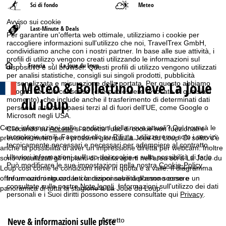
Sci di fondo
Meteo
Avviso sui cookie
Last-Minute & Deals
Per garantire un'offerta web ottimale, utilizziamo i cookie per
raccogliere informazioni sull'utilizzo che noi, TravelTrex GmbH,
condividiamo anche con i nostri partner. In base alle sue attività, i
profili di utilizzo vengono creati utilizzando le informazioni sul
H
Francia
La Joue du Loup
dispositivo e sul browser. Questi profili di utilizzo vengono utilizzati
per analisi statistiche, consigli sui singoli prodotti, pubblicità
Meteo & Bollettino neve La Joue
personalizzata e misurazione della portata. Per questo abbiamo
o
bisogno del suo consenso (che può essere revocato in qualsiasi
du Loup
momento), che include anche il trasferimento di determinati dati
m
personali a terzi in paesi terzi al di fuori dell'UE, come Google o
Microsoft negli USA.
e
Cerca informazioni sulle condizioni della neve attuali? Qui troverà le
Cliccando su
Accetto
si accetta l'uso di cookie non funzionali e
tecnologie simili. Facendo clic su
Rifiuta
, utilizzeremo solo i servizi
previsioni meteo per i prossimi giorni a La Joue du Loup. Di solito c'è
tecnicamente necessari e necessari per adempiere al contratto.
p
anche la possibilità di aver un impressione diretta per webcam. Inoltre
Ulteriori informazioni sull'uso dei cookie e sulla possibilità di farlo.
sono visualizzati gli impianti di risalita aperti nell'area sci a La Joue du
Può modificare le sue impostazioni nella nostra
Cookie-Policy
.
Loup così come le condizioni neve in quota e a valle. Il diagramma
a
offre un confronto con le condizioni neve dell'anno scorso e un
Informazioni riguardanti la responsabilità possono essere
consultate sulle nostre
Note legali
. Informazioni sull'utilizzo dei dati
panoramica di tutta la stagione a La Joue du Loup.
g
personali e i Suoi diritti possono essere consultate qui
Privacy
.
e
Neve & informazioni sulle piste
Accetto