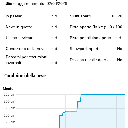
Ultimo aggiornamento: 02/08/2026
in paese:
n.d.
Skilift aperti:
0 / 20
Neve in quota:
n.d.
Piste aperte (in km):
0 / 100
Ultima nevicata:
n.d.
Pista per slittino aperta:
n.d.
Condizione della neve:
n.d.
Snowpark aperto:
No
Percorsi per escursioni
Discesa a valle aperta:
No
invernali:
n.d.
Condizioni della neve
Monte
225 cm
200 cm
175 cm
150 cm
125 cm