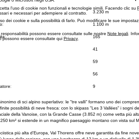
cetta l'uso di cookie non funzionali e tecnologie simili. Facendo clic su
R
3.230 m
ssari e necessari per adempiere al contratto.
'uso dei cookie e sulla possibilità di farlo. Può modificare le sue impostaz
o:
1.100 m
a responsabilità possono essere consultate sulle nostre
Note legali
. Info
ita:
165
itti possono essere consultate qui
Privacy
.
41
59
56
atore:
9
inonimo di sci alpino superlativo: le "tre valli" formano uno dei comprens
nfinite possibilità di neve fresca: con lo skipass "Les 3 Vallées" i sogni de
aciale della Vanoise, con la Grande Casse (3.852 m) come vetta più al
i 250 km² si estende in un magnifico paesaggio montano con vista sul 
istica più alta d'Europa, Val Thorens offre neve garantita da fine novem
iù lunga della regione, con una lunghezza di 12 km e un dislivello di 1.