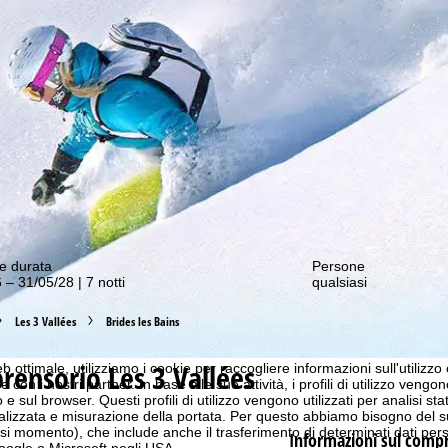
nostre offerte migliori!
e durata
Persone
 – 31/05/28 | 7 notti
qualsiasi
Les 3 Vallées
Brides les Bains
ensorio Les 3 Vallées
b ottimale, utilizziamo i cookie per raccogliere informazioni sull'utilizzo
n i nostri partner. In base alle sue attività, i profili di utilizzo vengono
 e sul browser. Questi profili di utilizzo vengono utilizzati per analisi stat
onalizzata e misurazione della portata. Per questo abbiamo bisogno del
i momento), che include anche il trasferimento di determinati dati person
Informazioni sul comp
Google o Microsoft negli USA.