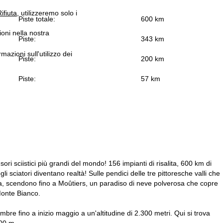
ifiuta
, utilizzeremo solo i
Piste totale:
600 km
ioni nella nostra
Piste:
343 km
rmazioni sull'utilizzo dei
Piste:
200 km
Piste:
57 km
ori sciistici più grandi del mondo! 156 impianti di risalita, 600 km di
gli sciatori diventano realtà! Sulle pendici delle tre pittoresche valli che
ta, scendono fino a Moûtiers, un paradiso di neve polverosa che copre
Monte Bianco.
bre fino a inizio maggio a un'altitudine di 2.300 metri. Qui si trova
300 m.