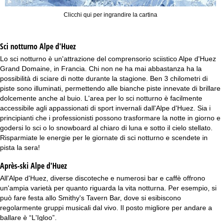
Clicchi qui per ingrandire la cartina
Sci notturno
Alpe d'Huez
Lo sci notturno è un'attrazione del comprensorio sciistico Alpe d'Huez
Grand Domaine, in Francia. Chi non ne ha mai abbastanza ha la
possibilità di sciare di notte durante la stagione. Ben 3 chilometri di
piste sono illuminati, permettendo alle bianche piste innevate di brillare
dolcemente anche al buio. L'area per lo sci notturno è facilmente
accessibile agli appassionati di sport invernali dall'Alpe d'Huez. Sia i
principianti che i professionisti possono trasformare la notte in giorno e
godersi lo sci o lo snowboard al chiaro di luna e sotto il cielo stellato.
Risparmiate le energie per le giornate di sci notturno e scendete in
pista la sera!
Après-ski Alpe d'Huez
All'Alpe d'Huez, diverse discoteche e numerosi bar e caffè offrono
un'ampia varietà per quanto riguarda la vita notturna. Per esempio, si
può fare festa allo Smithy's Tavern Bar, dove si esibiscono
regolarmente gruppi musicali dal vivo. Il posto migliore per andare a
ballare è “L'Igloo”.