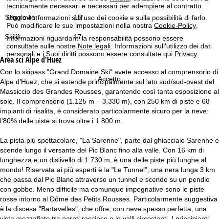
tecnicamente necessari e necessari per adempiere al contratto.
Seggiovie:
15
Ulteriori informazioni sull'uso dei cookie e sulla possibilità di farlo.
Può modificare le sue impostazioni nella nostra
Cookie-Policy
.
Skilift:
17
Informazioni riguardanti la responsabilità possono essere
consultate sulle nostre
Note legali
. Informazioni sull'utilizzo dei dati
personali e i Suoi diritti possono essere consultate qui
Privacy
.
Area sci
Alpe d'Huez
Con lo skipass "Grand Domaine Ski" avete accesso al comprensorio di
Accetto
Alpe d’Huez, che si estende principalmente sul lato sud/sud-ovest del
Massiccio des Grandes Rousses, garantendo così tanta esposizione al
sole. Il comprensorio (1.125 m – 3.330 m), con 250 km di piste e 68
impianti di risalita, è considerato particolarmente sicuro per la neve:
l’80% delle piste si trova oltre i 1.800 m.
La pista più spettacolare, "La Sarenne", parte dal ghiacciaio Sarenne e
scende lungo il versante del Pic Blanc fino alla valle. Con 16 km di
lunghezza e un dislivello di 1.730 m, è una delle piste più lunghe al
mondo! Riservata ai più esperti è la "Le Tunnel", una nera lunga 3 km
che passa dal Pic Blanc attraverso un tunnel e scende su un pendio
con gobbe. Meno difficile ma comunque impegnative sono le piste
rosse intorno al Dôme des Petits Rousses. Particolarmente suggestiva
è la discesa "Bartavelles", che offre, con neve spesso perfetta, una
vista mozzafiato tra pareti rocciose e le valli circostanti. I principianti