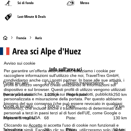
Sci di fondo
Meteo
Last-Minute & Deals
H
Francia
Auris
Area sci
Alpe d'Huez
o
m
Avviso sui cookie
Info sull'area sci
Per garantire un'offerta web ottimale, utilizziamo i cookie per
e
raccogliere informazioni sull'utilizzo che noi, TravelTrex GmbH,
condividiamo anche con i nostri partner. In base alle sue attività, i
Punto più alto:
3.330 m
Nastro trasportatore:
10
profili di utilizzo vengono creati utilizzando le informazioni sul
p
dispositivo e sul browser. Questi profili di utilizzo vengono utilizzati
per analisi statistiche, consigli sui singoli prodotti, pubblicità
Punto più basso:
1.125 m
Piste totale:
250 km
a
personalizzata e misurazione della portata. Per questo abbiamo
bisogno del suo consenso (che può essere revocato in qualsiasi
Quota di località:
1.600 m
Piste:
70 km
momento), che include anche il trasferimento di determinati dati
g
personali a terzi in paesi terzi al di fuori dell'UE, come Google o
Microsoft negli USA.
Impianti di risalita:
68
Piste:
130 km
e
Cliccando su
Accetto
si accetta l'uso di cookie non funzionali e
Telecabine:
26
Piste:
50 km
tecnologie simili. Facendo clic su
Rifiuta
, utilizzeremo solo i servizi