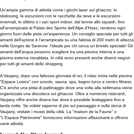
Un'ampia gamma di attività come i giochi laser sul ghiaccio, lo
skidooing, le escursioni con le racchette da neve e le escursioni
invernali, lo slittino o i vari sport indoor, dal tennis allo squash, fino
all'arrampicata al Palais des Sports dell'Alpe d'Huez, rendono ogni
giorno fuori dalle piste un'esperienza. Un consiglio speciale per tutti gli
amanti dell'azione è l'arrampicata su una falesia di 200 metri di altezza
nelle Gorges de Sarenne: l'ideale per chi cerca un brivido speciale! Gli
amanti dell'acqua possono scegliere tra una piscina interna e una
piscina esterna riscaldata. In città sono presenti anche diversi negozi
per tutti gli amanti dello shopping.
A Vaujany, dopo una faticosa giornata di sci, il relax inizia nella piscina
"Espace Loisirs" con scivolo, sauna, spa, bagno turco e centro fitness.
C'è anche una pista di pattinaggio dove una volta alla settimana viene
organizzata una discoteca sul ghiaccio. Oltre a numerosi ristoranti,
Vaujany offre anche diversi bar dove è possibile festeggiare fino a
tarda notte. Se volete saperne di più sul paesaggio e sulla storia di
Vaujany, visitate i musei della città. La "maison de la Faune" o
"L'Espace Patrimoine" forniscono informazioni affascinanti e offrono
varie attività.