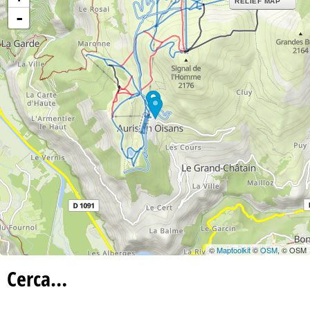
RELIEF MAP
-
©
Maptoolkit
©
OSM
, © OSM
Cerca…