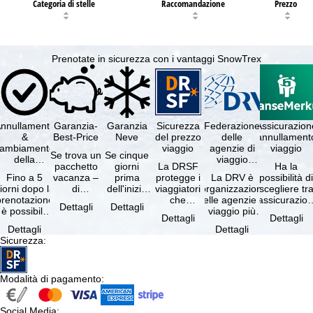
Categoria di stelle
Raccomandazione
Prezzo
Prenotate in sicurezza con i vantaggi SnowTrex
nnullamento
Garanzia-
Garanzia
Sicurezza
Federazione
Assicurazion
&
Best-Price
Neve
del prezzo
delle
annullament
cambiamento
viaggio
agenzie di
viaggio
Se trova un
Se cinque
della
viaggio
pacchetto
giorni
La DRSF
Ha la
prenotazione
tedesche
Fino a 5
vacanza –
prima
protegge i
La DRV è
possibilità d
gratuiti
iorni dopo la
di
dell'inizio
viaggiatori
l'organizzazione
scegliere tr
prenotazione
disponibilità
del suo
che
delle agenzie di
l'assicurazio
Dettagli
Dettagli
è possibile
e servizi
soggiorno
prenotano
viaggio più
annullament
Dettagli
Dettagli
annullare
inclusi
(giorno di
un
grande in
viaggio
Dettagli
Dettagli
ratuitamente
uguali –
arrivo),
pacchetto
Germania.
(compresa 
Sicurezza
:
il …
presso …
per …
vacanze o
Criteri …
servizi di …
Modalità di pagamento
:
Social Media
: