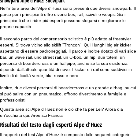
Snowpark Alpe d'Huez:
Snowpark
Nell'intera area dell'Alpe d'Huez sono presenti due diversi snowpark. Il
parco per i principianti offre diversi box, rail, scivoli e woops. Sia i
principianti che i rider più esperti possono sfogarsi e migliorare le
proprie capacità.
Il secondo parco del comprensorio sciistico è più adatto ai freestyler
esperti. Si trova vicino allo skilift "Troncon". Qui i lunghi big air kicker
aspettano di essere padroneggiati. Il parco è inoltre dotato di vari slide
bar, un wave rail, uno street rail, un C-box, un hip, due totem, un
percorso di boardercross e un halfpipe, anche se la sua esistenza
dipende dall'attuale quantità di neve. I kicker e i rail sono suddivisi in
livelli di difficoltà verde, blu, rosso e nero.
Inoltre, due diversi percorsi di boardercross e un grande airbag, su cui
si può salire con un pneumatico, offrono divertimento a famiglie e
professionisti.
Questa area sci Alpe d'Huez non è ciò che fa per Lei? Allora dia
un'occhiata qui:
Aree sci Francia
Risultati del testo dagli esperti Alpe d'Huez
Il rapporto del test Alpe d'Huez è composto dalle seguenti categorie: