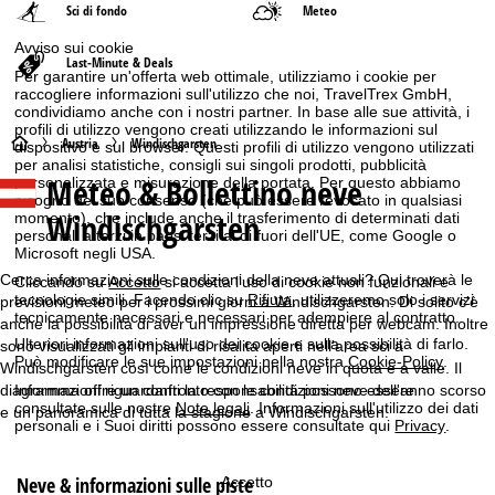
Sci di fondo
Meteo
Avviso sui cookie
Last-Minute & Deals
Per garantire un'offerta web ottimale, utilizziamo i cookie per
raccogliere informazioni sull'utilizzo che noi, TravelTrex GmbH,
condividiamo anche con i nostri partner. In base alle sue attività, i
profili di utilizzo vengono creati utilizzando le informazioni sul
H
Austria
Windischgarsten
dispositivo e sul browser. Questi profili di utilizzo vengono utilizzati
per analisi statistiche, consigli sui singoli prodotti, pubblicità
Meteo & Bollettino neve
personalizzata e misurazione della portata. Per questo abbiamo
o
bisogno del suo consenso (che può essere revocato in qualsiasi
Windischgarsten
momento), che include anche il trasferimento di determinati dati
m
personali a terzi in paesi terzi al di fuori dell'UE, come Google o
Microsoft negli USA.
e
Cerca informazioni sulle condizioni della neve attuali? Qui troverà le
Cliccando su
Accetto
si accetta l'uso di cookie non funzionali e
tecnologie simili. Facendo clic su
Rifiuta
, utilizzeremo solo i servizi
previsioni meteo per i prossimi giorni a Windischgarsten. Di solito c'è
tecnicamente necessari e necessari per adempiere al contratto.
p
anche la possibilità di aver un impressione diretta per webcam. Inoltre
Ulteriori informazioni sull'uso dei cookie e sulla possibilità di farlo.
sono visualizzati gli impianti di risalita aperti nell'area sci a
Può modificare le sue impostazioni nella nostra
Cookie-Policy
.
Windischgarsten così come le condizioni neve in quota e a valle. Il
a
diagramma offre un confronto con le condizioni neve dell'anno scorso
Informazioni riguardanti la responsabilità possono essere
consultate sulle nostre
Note legali
. Informazioni sull'utilizzo dei dati
e un panoramica di tutta la stagione a Windischgarsten.
g
personali e i Suoi diritti possono essere consultate qui
Privacy
.
e
Neve & informazioni sulle piste
Accetto