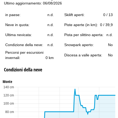
Ultimo aggiornamento: 06/08/2026
in paese:
n.d.
Skilift aperti:
0 / 13
Neve in quota:
n.d.
Piste aperte (in km):
0 / 39,9
Ultima nevicata:
n.d.
Pista per slittino aperta:
n.d.
Condizione della neve:
n.d.
Snowpark aperto:
No
Percorsi per escursioni
Discesa a valle aperta:
No
invernali:
0 km
Condizioni della neve
Monte
140 cm
120 cm
100 cm
80 cm