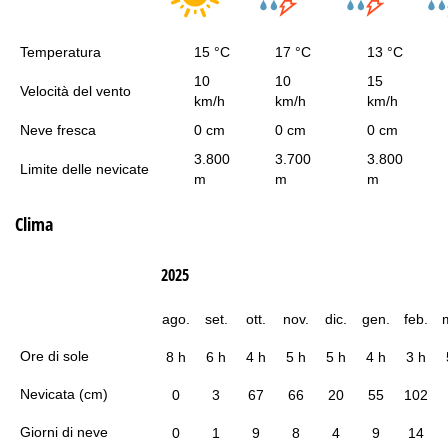
Temperatura
15 °C
17 °C
13 °C
10
10
15
Velocità del vento
km/h
km/h
km/h
Neve fresca
0 cm
0 cm
0 cm
3.800
3.700
3.800
Limite delle nevicate
m
m
m
Clima
2025
ago.
set.
ott.
nov.
dic.
gen.
feb.
Ore di sole
8 h
6 h
4 h
5 h
5 h
4 h
3 h
Nevicata (cm)
0
3
67
66
20
55
102
Giorni di neve
0
1
9
8
4
9
14