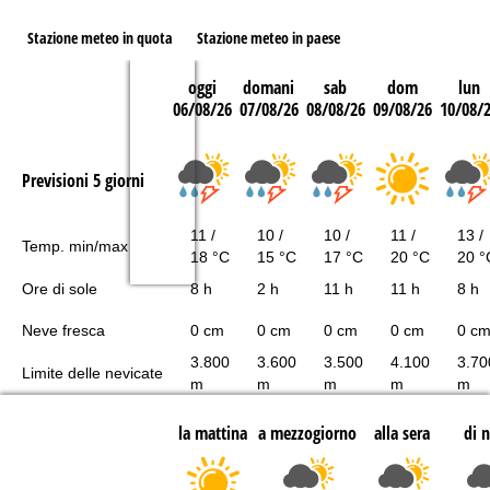
Stazione meteo in quota
Stazione meteo in paese
oggi
domani
sab
dom
lun
06/08/26
07/08/26
08/08/26
09/08/26
10/08/
Previsioni 5 giorni
11 /
10 /
10 /
11 /
13 /
Temp. min/max
18 °C
15 °C
17 °C
20 °C
20 °
Ore di sole
8 h
2 h
11 h
11 h
8 h
Neve fresca
0 cm
0 cm
0 cm
0 cm
0 c
3.800
3.600
3.500
4.100
3.70
Limite delle nevicate
m
m
m
m
m
la mattina
a mezzogiorno
alla sera
di 