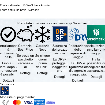
Fonte dati meteo: © GeoSphere Austria
Fonte dati sulla neve: Skiresort
Prenotate in sicurezza con i vantaggi SnowTrex
nnullamento
Garanzia-
Garanzia
Sicurezza
Federazione
Assicurazion
&
Best-Price
Neve
del prezzo
delle
annullament
cambiamento
viaggio
agenzie di
viaggio
Se trova un
Se cinque
della
viaggio
pacchetto
giorni
La DRSF
Ha la
prenotazione
tedesche
Fino a 5
vacanza –
prima
protegge i
La DRV è
possibilità d
gratuiti
iorni dopo la
di
dell'inizio
viaggiatori
l'organizzazione
scegliere tr
prenotazione
disponibilità
del suo
che
delle agenzie di
l'assicurazio
Dettagli
Dettagli
è possibile
e servizi
soggiorno
prenotano
viaggio più
annullament
Dettagli
Dettagli
annullare
inclusi
(giorno di
un
grande in
viaggio
Dettagli
Dettagli
ratuitamente
uguali –
arrivo),
pacchetto
Germania.
(compresa 
Sicurezza
:
il …
presso …
per …
vacanze o
Criteri …
servizi di …
Modalità di pagamento
: