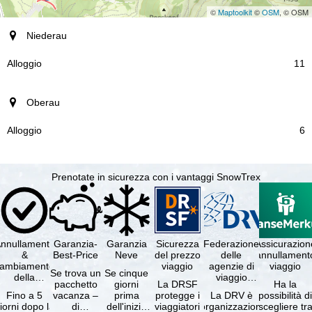
©
Maptoolkit
©
OSM
, © OSM
località
Niederau
Alloggio
11
Oberau
6
Prenotate in sicurezza con i vantaggi SnowTrex
nnullamento
Garanzia-
Garanzia
Sicurezza
Federazione
Assicurazion
&
Best-Price
Neve
del prezzo
delle
annullament
cambiamento
viaggio
agenzie di
viaggio
Se trova un
Se cinque
della
viaggio
pacchetto
giorni
La DRSF
Ha la
prenotazione
tedesche
Fino a 5
vacanza –
prima
protegge i
La DRV è
possibilità d
gratuiti
iorni dopo la
di
dell'inizio
viaggiatori
l'organizzazione
scegliere tr