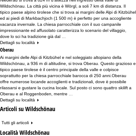
Wildschönau. La città più vicina è Wörgl, a soli 7 km di distanza. Il
tipico paese alpino tirolese che si trova ai margini delle Alpi di Kitzbühel
ed ai piedi di Markbachjoch (1 500 m) è perfetto per una accogliente
vacanza invernale. La chiesa parrocchiale con il suo campanile
impressionante ed affusolato caratterizza lo scenario del villaggio,
dove lo sci ha tradizione già dal …
Dettagli su località
Oberau
Ai margini delle Alpi di Kitzbühel e nel soleggiato altopiano della
Wildschönau, a 936 m di altitudine, si trova Oberau. Questo grazioso e
tipico paese tirolese è il centro principale della valle e colpisce
soprattutto per la chiesa parrocchiale barocca di 250 anni.Oberau
offre numerose locande accoglienti e tradizionali, dove è possibile
rilassarsi e gustare la cucina locale. Sul posto ci sono quattro skilift a
Oberau e al Roggenboden, mentre …
Dettagli su località
Articoli su Wildschönau
Tutti gli articoli
Località Wildschönau