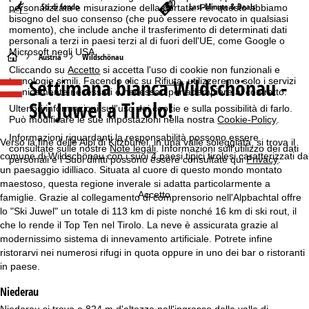
Sci di fondo
Last-Minute & Deals
personalizzata e misurazione della portata. Per questo abbiamo
bisogno del suo consenso (che può essere revocato in qualsiasi
momento), che include anche il trasferimento di determinati dati
personali a terzi in paesi terzi al di fuori dell'UE, come Google o
Microsoft negli USA.
H
Austria
Wildschönau
Cliccando su
Accetto
si accetta l'uso di cookie non funzionali e
Settimana bianca Wildschönau -
tecnologie simili. Facendo clic su
Rifiuta
, utilizzeremo solo i servizi
o
tecnicamente necessari e necessari per adempiere al contratto.
Ski Juwel a Tirolo!
Ulteriori informazioni sull'uso dei cookie e sulla possibilità di farlo.
m
Può modificare le sue impostazioni nella nostra
Cookie-Policy
.
Informazioni riguardanti la responsabilità possono essere
e
Verso la fine delle Alpi di Kitzbühel, in una valle soleggiata, si trova il
consultate sulle nostre
Note legali
. Informazioni sull'utilizzo dei dati
comune di Wildschönau con i suoi 4 paesi tipici tirolesi caratterizzati da
personali e i Suoi diritti possono essere consultate qui
Privacy
.
p
un paesaggio idilliaco. Situata al cuore di questo mondo montato
maestoso, questa regione inverale si adatta particolarmente a
Accetto
famiglie. Grazie al collegamento di comprensorio nell'Alpbachtal offre
a
lo "Ski Juwel" un totale di 113 km di piste nonché 16 km di ski rout, il
che lo rende il Top Ten nel Tirolo. La neve è assicurata grazie al
g
modernissimo sistema di innevamento artificiale. Potrete infine
ristorarvi nei numerosi rifugi in quota oppure in uno dei bar o ristoranti
e
in paese.
Niederau
Niederau si trova a 824 m d'altezza nell'ingresso della valle di