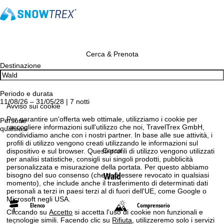
Cerca & Prenota
Destinazione
Periodo e durata
11/08/26 – 31/05/28 | 7 notti
Avviso sui cookie
Per garantire un'offerta web ottimale, utilizziamo i cookie per
Persone
raccogliere informazioni sull'utilizzo che noi, TravelTrex GmbH,
qualsiasi
condividiamo anche con i nostri partner. In base alle sue attività, i
profili di utilizzo vengono creati utilizzando le informazioni sul
Cerca
dispositivo e sul browser. Questi profili di utilizzo vengono utilizzati
per analisi statistiche, consigli sui singoli prodotti, pubblicità
personalizzata e misurazione della portata. Per questo abbiamo
Wald
bisogno del suo consenso (che può essere revocato in qualsiasi
momento), che include anche il trasferimento di determinati dati
personali a terzi in paesi terzi al di fuori dell'UE, come Google o
Microsoft negli USA.
Elenco
Comprensorio
Cliccando su
Accetto
si accetta l'uso di cookie non funzionali e
tecnologie simili. Facendo clic su
Rifiuta
, utilizzeremo solo i servizi