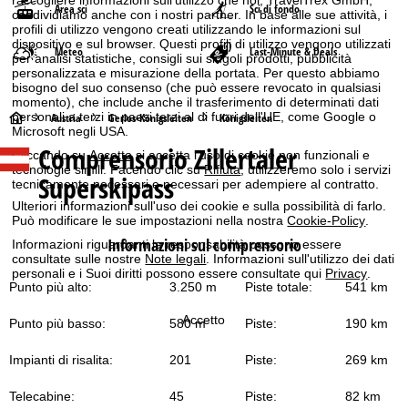
Area sci
Sci di fondo
condividiamo anche con i nostri partner. In base alle sue attività, i
profili di utilizzo vengono creati utilizzando le informazioni sul
dispositivo e sul browser. Questi profili di utilizzo vengono utilizzati
Meteo
Last-Minute & Deals
per analisi statistiche, consigli sui singoli prodotti, pubblicità
personalizzata e misurazione della portata. Per questo abbiamo
bisogno del suo consenso (che può essere revocato in qualsiasi
momento), che include anche il trasferimento di determinati dati
personali a terzi in paesi terzi al di fuori dell'UE, come Google o
H
Austria
Gerlos-Königsleiten
Königsleiten
Microsoft negli USA.
Comprensorio Zillertaler
o
Cliccando su
Accetto
si accetta l'uso di cookie non funzionali e
tecnologie simili. Facendo clic su
Rifiuta
, utilizzeremo solo i servizi
Superskipass
tecnicamente necessari e necessari per adempiere al contratto.
m
Ulteriori informazioni sull'uso dei cookie e sulla possibilità di farlo.
Può modificare le sue impostazioni nella nostra
Cookie-Policy
.
e
Informazioni sul comprensorio
Informazioni riguardanti la responsabilità possono essere
consultate sulle nostre
Note legali
. Informazioni sull'utilizzo dei dati
p
personali e i Suoi diritti possono essere consultate qui
Privacy
.
Punto più alto:
3.250 m
Piste totale:
541 km
a
Accetto
Punto più basso:
580 m
Piste:
190 km
g
Impianti di risalita:
201
Piste:
269 km
e
Telecabine:
45
Piste:
82 km