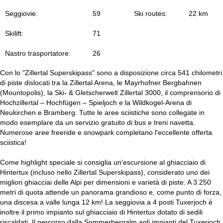
Seggiovie:
59
Ski routes:
22 km
Skilift:
71
Nastro trasportatore:
26
Con lo "Zillertal Superskipass" sono a disposizione circa 541 chilometri
di piste dislocati tra la Zillertal Arena, le Mayrhofner Bergbahnen
(Mountopolis), la Ski- & Gletscherwelt Zillertal 3000, il comprensorio di
Hochzillertal – Hochfügen – Spieljoch e la Wildkogel-Arena di
Neukirchen e Bramberg. Tutte le aree sciistiche sono collegate in
modo esemplare da un servizio gratuito di bus e treni navetta.
Numerose aree freeride e snowpark completano l'eccellente offerta
sciistica!
Come highlight speciale si consiglia un'escursione al ghiacciaio di
Hintertux (incluso nello Zillertal Superskipass), considerato uno dei
migliori ghiacciai delle Alpi per dimensioni e varietà di piste. A 3.250
metri di quota attende un panorama grandioso e, come punto di forza,
una discesa a valle lunga 12 km! La seggiovia a 4 posti Tuxerjoch è
inoltre il primo impianto sul ghiacciaio di Hintertux dotato di sedili
riscaldati. Il percorso dalla Sommerbergalm agli impianti del Tuxerjoch