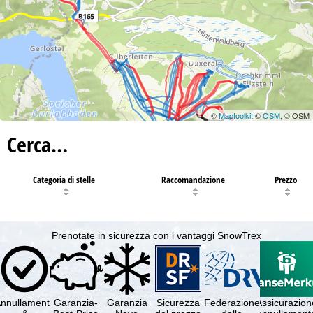
©
Maptoolkit
©
OSM
, © OSM
Cerca…
Categoria di stelle
Raccomandazione
Prezzo
Prenotate in sicurezza con i vantaggi SnowTrex
nnullamento
Garanzia-
Garanzia
Sicurezza
Federazione
Assicurazion