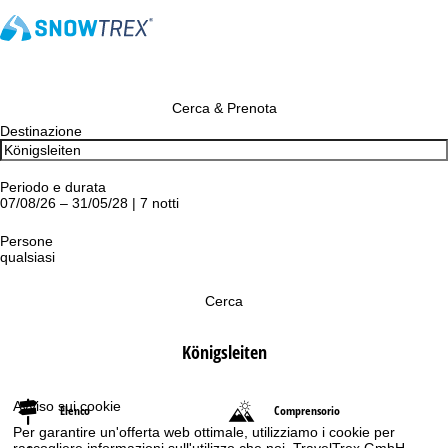
Cerca & Prenota
Destinazione
Periodo e durata
07/08/26 – 31/05/28 | 7 notti
Persone
qualsiasi
Cerca
Königsleiten
Avviso sui cookie
Elenco
Comprensorio
Per garantire un'offerta web ottimale, utilizziamo i cookie per
raccogliere informazioni sull'utilizzo che noi, TravelTrex GmbH,