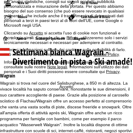
per analisi statistiche, consigli sui singoli prodotti, pubblicità
Area sci
Sci di fondo
personalizzata e misurazione della portata. Per questo abbiamo
bisogno del suo consenso (che può essere revocato in qualsiasi
momento), che include anche il trasferimento di determinati dati
Meteo
Last-Minute & Deals
personali a terzi in paesi terzi al di fuori dell'UE, come Google o
Microsoft negli USA.
Cliccando su
Accetto
si accetta l'uso di cookie non funzionali e
tecnologie simili. Facendo clic su
Rifiuta
, utilizzeremo solo i servizi
H
Austria
Salzburger Sportwelt
Wagrain
tecnicamente necessari e necessari per adempiere al contratto.
Settimana bianca
Wagrain -
Ulteriori informazioni sull'uso dei cookie e sulla possibilità di farlo.
o
Può modificare le sue impostazioni nella nostra
Cookie-Policy
.
Divertimento in pista a Ski amadé!
Informazioni riguardanti la responsabilità possono essere
m
consultate sulle nostre
Note legali
. Informazioni sull'utilizzo dei dati
personali e i Suoi diritti possono essere consultate qui
Privacy
.
e
Wagrain
Wagrain si trova nel cuore del Salisburghese, a 850 m di altezza. La
p
Accetto
vivace località ha saputo conservare, nonostante le sue dimensioni, il
suo carattere accogliente di paese. Grazie alla posizione al carosello
a
sciistico di Flachau/Wagrain offre un accesso perfetto al comprensorio
che vanta una vasta scelta di piste, discese freeride e snowpark. Oltre
g
all'ampia offerta di attività aprés ski, Wagrain offre anche un ricco
programma per famiglie con bambini, come per esempio il parco
e
acquatico "Wasserwelt Walgrain". Inoltre la località dispone di ottime
infrastrutture con scuole di sci, internet-caffé, ristoranti, negozi sportivi