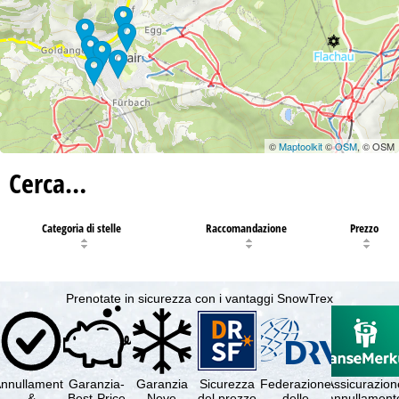
©
Maptoolkit
©
OSM
, © OSM
Cerca…
Categoria di stelle
Raccomandazione
Prezzo
Prenotate in sicurezza con i vantaggi SnowTrex
nnullamento
Garanzia-
Garanzia
Sicurezza
Federazione
Assicurazion
&
Best-Price
Neve
del prezzo
delle
annullament