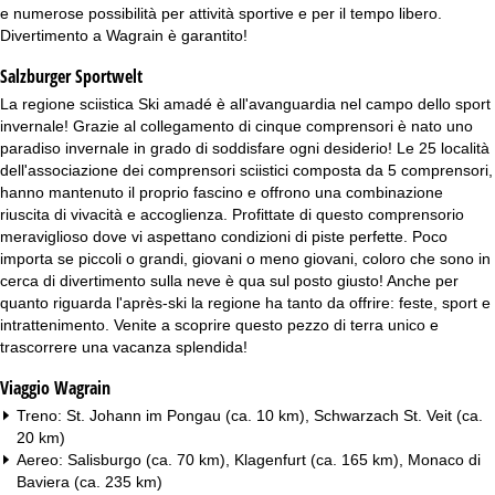
e numerose possibilità per attività sportive e per il tempo libero.
Divertimento a Wagrain è garantito!
Salzburger Sportwelt
La regione sciistica Ski amadé è all'avanguardia nel campo dello sport
invernale! Grazie al collegamento di cinque comprensori è nato uno
paradiso invernale in grado di soddisfare ogni desiderio! Le 25 località
dell'associazione dei comprensori sciistici composta da 5 comprensori,
hanno mantenuto il proprio fascino e offrono una combinazione
riuscita di vivacità e accoglienza. Profittate di questo comprensorio
meraviglioso dove vi aspettano condizioni di piste perfette. Poco
importa se piccoli o grandi, giovani o meno giovani, coloro che sono in
cerca di divertimento sulla neve è qua sul posto giusto! Anche per
quanto riguarda l'après-ski la regione ha tanto da offrire: feste, sport e
intrattenimento. Venite a scoprire questo pezzo di terra unico e
trascorrere una vacanza splendida!
Viaggio Wagrain
Treno: St. Johann im Pongau (ca. 10 km), Schwarzach St. Veit (ca.
20 km)
Aereo: Salisburgo (ca. 70 km), Klagenfurt (ca. 165 km), Monaco di
Baviera (ca. 235 km)