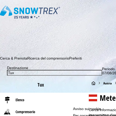
Abbonati alla nostra Newsletter e sii tra i primi a scoprire le 
Cerca & Prenota
Ricerca del comprensorio
Preferiti
Destinazione
Periodo 
07/08/26
H
Austria
Tux
o
Meteo
Elenco
m
Avviso sui cookie
Cerca informazion
Comprensorio
e
impressione diret
Per garantire un'offerta we