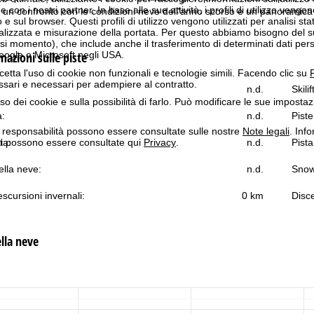
n i nostri partner. In base alle sue attività, i profili di utilizzo vengono
un confronto con le condizioni neve dell'anno scorso e un panoramica d
 e sul browser. Questi profili di utilizzo vengono utilizzati per analisi stat
onalizzata e misurazione della portata. Per questo abbiamo bisogno del
i momento), che include anche il trasferimento di determinati dati person
azioni sulle piste
Google o Microsoft negli USA.
cetta l'uso di cookie non funzionali e tecnologie simili. Facendo clic su
R
ssari e necessari per adempiere al contratto.
n.d.
Skilif
'uso dei cookie e sulla possibilità di farlo. Può modificare le sue impostaz
a:
n.d.
Piste
a responsabilità possono essere consultate sulle nostre
Note legali
. Info
itti possono essere consultate qui
Privacy
.
ta:
n.d.
Pista
lla neve:
n.d.
Snow
scursioni invernali:
0 km
Disce
lla neve