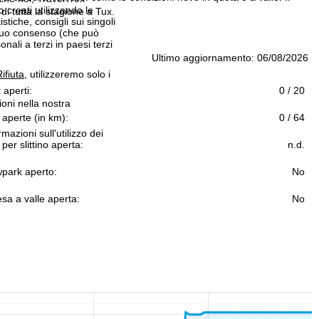
 creati utilizzando le
i tutta la stagione a Tux.
istiche, consigli sui singoli
 suo consenso (che può
ali a terzi in paesi terzi
Ultimo aggiornamento: 06/08/2026
ifiuta
, utilizzeremo solo i
t aperti:
0 / 20
ioni nella nostra
 aperte (in km):
0 / 64
rmazioni sull'utilizzo dei
 per slittino aperta:
n.d.
park aperto:
No
sa a valle aperta:
No