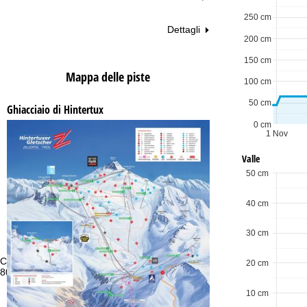
250 cm
Dettagli
200 cm
150 cm
Mappa delle piste
100 cm
50 cm
Ghiacciaio di Hintertux
0 cm
1 Nov
Valle
50 cm
40 cm
30 cm
Consulenza
Or
20 cm
800 684382 *
Lu
Ve
10 cm
Sa