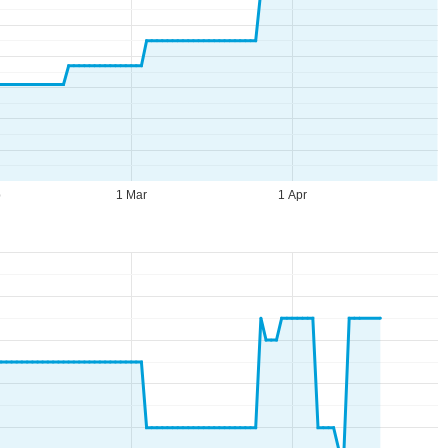
b
1 Mar
1 Apr