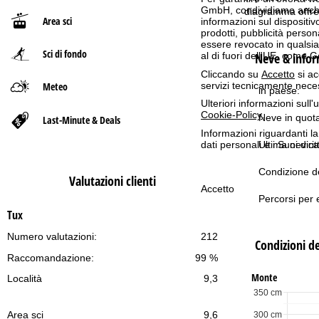
GmbH, condividiamo anche co
diagramma offre 
Area sci
informazioni sul dispositivo
p
prodotti, pubblicità pers
essere revocato in qualsias
Sci di fondo
a
Neve & inform
al di fuori dell'UE, come 
Cliccando su
Accetto
si ac
g
Meteo
servizi tecnicamente nece
in paese:
Ulteriori informazioni sull
e
Cookie-Policy
.
Neve in quot
Last-Minute & Deals
Informazioni riguardanti l
dati personali e i Suoi dir
Ultima nevica
Condizione de
Valutazioni clienti
Accetto
Percorsi per e
Tux
Numero valutazioni:
212
Condizioni de
Raccomandazione:
99 %
Monte
Località
9,3
350 cm
Area sci
9,6
300 cm