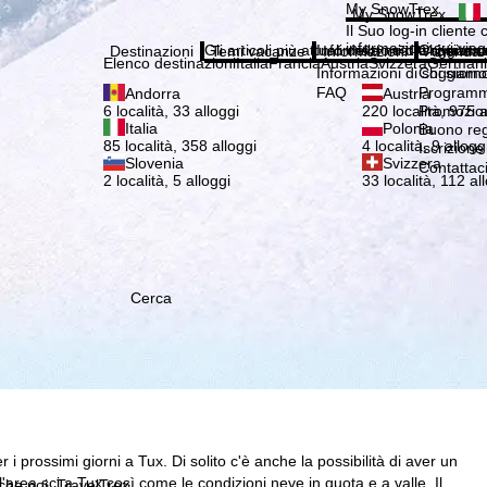
Si pr
My SnowTrex
My SnowTrex
Iscrizione
Il Suo log-in cliente 
informazioni sui viag
Gli articoli più attuali della nostra rivista 
Informazioni di soggiorn
Chi siamo
Destinazioni
Temi vacanze
Informazioni
Azienda
Elenco destinazioni
Italia
Francia
Austria
Svizzera
German
Informazioni di soggiorn
Chi siamo
FAQ
Programma
Andorra
Austria
Promozion
6 località, 33 alloggi
220 località, 975 a
Italia
Polonia
Buono re
85 località, 358 alloggi
4 località, 9 allogg
Iscrizione
Slovenia
Svizzera
Contattac
2 località, 5 alloggi
33 località, 112 al
Cerca
i prossimi giorni a Tux. Di solito c'è anche la possibilità di aver un
ll'area sci a Tux così come le condizioni neve in quota e a valle. Il
 che noi, TravelTrex