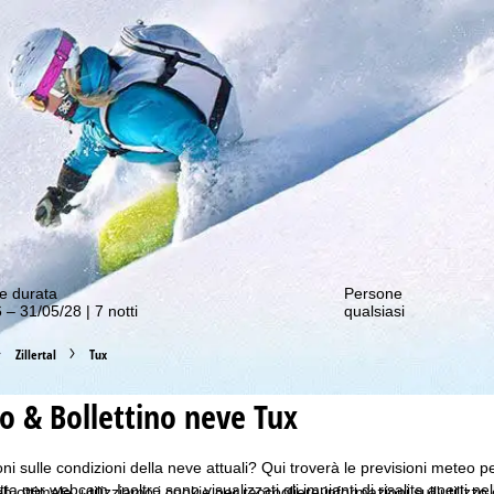
nostre offerte migliori!
e durata
Persone
 – 31/05/28 | 7 notti
qualsiasi
Zillertal
Tux
 & Bollettino neve Tux
i sulle condizioni della neve attuali? Qui troverà le previsioni meteo per 
ta per webcam. Inoltre sono visualizzati gli impianti di risalita aperti ne
b ottimale, utilizziamo i cookie per raccogliere informazioni sull'utilizzo