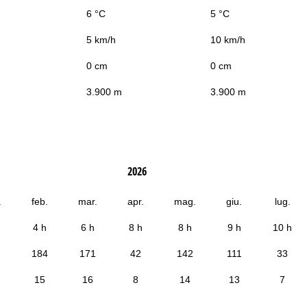
6 °C
5 °C
5 km/h
10 km/h
0 cm
0 cm
3.900 m
3.900 m
2026
.
feb.
mar.
apr.
mag.
giu.
lug.
4 h
6 h
8 h
8 h
9 h
10 h
184
171
42
142
111
33
15
16
8
14
13
7