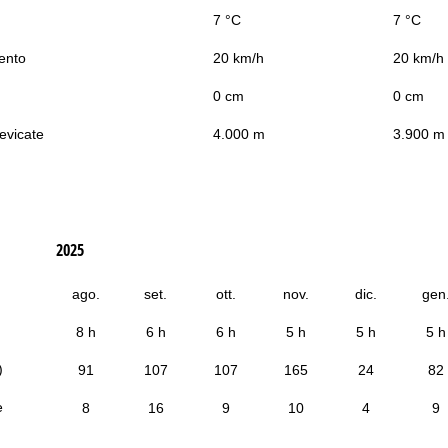
7 °C
7 °C
vento
20 km/h
20 km/h
0 cm
0 cm
nevicate
4.000 m
3.900 m
2025
ago.
set.
ott.
nov.
dic.
gen
8 h
6 h
6 h
5 h
5 h
5 h
)
91
107
107
165
24
82
e
8
16
9
10
4
9