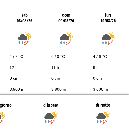
sab
dom
lun
08/08/26
09/08/26
10/08/26
4 / 7 °C
6 / 9 °C
4 / 6 °C
12 h
11 h
8 h
0 cm
0 cm
0 cm
3.500 m
3.800 m
3.600 m
giorno
alla sera
di notte