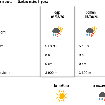
o in quota
Stazione meteo in paese
oggi
domani
06/08/26
07/08/26
iorni
ax
5 / 8 °C
5 / 5 °C
8 h
9 h
0 cm
0 cm
nevicate
3.900 m
3.600 m
la mattina
a mezzo