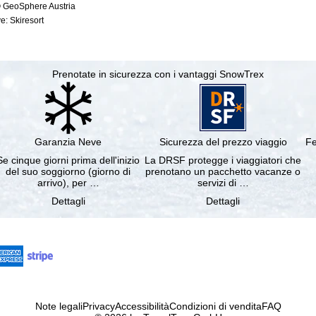
© GeoSphere Austria
e: Skiresort
Prenotate in sicurezza con i vantaggi SnowTrex
Garanzia Neve
Sicurezza del prezzo viaggio
Fe
Se cinque giorni prima dell'inizio
La DRSF protegge i viaggiatori che
del suo soggiorno (giorno di
prenotano un pacchetto vacanze o
arrivo), per …
servizi di …
Dettagli
Dettagli
Note legali
Privacy
Accessibilità
Condizioni di vendita
FAQ