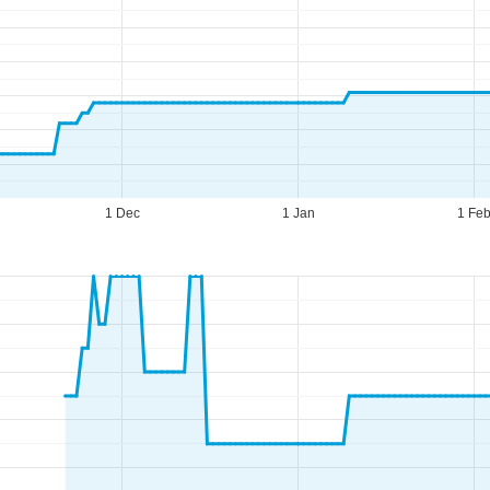
1 Dec
1 Jan
1 Fe
ario d'apertura
n-Gio:
09:00-17:00
n:
09:00-14:00
b-Dom:
chiuso