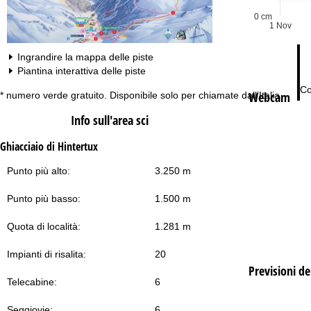
0 cm
1 Nov
Ingrandire la mappa delle piste
Piantina interattiva delle piste
Co
Webcam
* numero verde gratuito. Disponibile solo per chiamate dall’Italia
Info sull'area sci
Ghiacciaio di Hintertux
Punto più alto:
3.250 m
Punto più basso:
1.500 m
Quota di località:
1.281 m
Impianti di risalita:
20
Previsioni d
Telecabine:
6
Seggiovie:
6