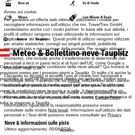
Area sci
Sci di fondo
Avviso sui cookie
Meteo
Last-Minute & Deals
Per garantire un'offerta web ottimale, utilizziamo i cookie per
raccogliere informazioni sull'utilizzo che noi, TravelTrex GmbH,
condividiamo anche con i nostri partner. In base alle sue attività, i
profili di utilizzo vengono creati utilizzando le informazioni sul
H
dispositivo e sul browser. Questi profili di utilizzo vengono utilizzati
Austria
Tauplitz
per analisi statistiche, consigli sui singoli prodotti, pubblicità
personalizzata e misurazione della portata. Per questo abbiamo
Meteo & Bollettino neve Tauplitz
o
bisogno del suo consenso (che può essere revocato in qualsiasi
momento), che include anche il trasferimento di determinati dati
personali a terzi in paesi terzi al di fuori dell'UE, come Google o
m
Cerca informazioni sulle condizioni della neve attuali? Qui troverà le
Microsoft negli USA.
previsioni meteo per i prossimi giorni a Tauplitz. Di solito c'è anche la
Cliccando su
e
Accetto
si accetta l'uso di cookie non funzionali e
possibilità di aver un impressione diretta per webcam. Inoltre sono
tecnologie simili. Facendo clic su
Rifiuta
, utilizzeremo solo i servizi
visualizzati gli impianti di risalita aperti nell'area sci a Tauplitz così
tecnicamente necessari e necessari per adempiere al contratto.
p
come le condizioni neve in quota e a valle. Il diagramma offre un
Ulteriori informazioni sull'uso dei cookie e sulla possibilità di farlo.
confronto con le condizioni neve dell'anno scorso e un panoramica di
Può modificare le sue impostazioni nella nostra
Cookie-Policy
.
a
tutta la stagione a Tauplitz.
Informazioni riguardanti la responsabilità possono essere
consultate sulle nostre
Note legali
. Informazioni sull'utilizzo dei dati
g
personali e i Suoi diritti possono essere consultate qui
Privacy
.
Neve & informazioni sulle piste
e
Ultimo aggiornamento: 05/08/2026
Accetto