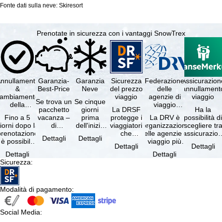
Fonte dati sulla neve: Skiresort
Prenotate in sicurezza con i vantaggi SnowTrex
nnullamento
Garanzia-
Garanzia
Sicurezza
Federazione
Assicurazion
&
Best-Price
Neve
del prezzo
delle
annullament
cambiamento
viaggio
agenzie di
viaggio
Se trova un
Se cinque
della
viaggio
pacchetto
giorni
La DRSF
Ha la
prenotazione
tedesche
Fino a 5
vacanza –
prima
protegge i
La DRV è
possibilità d
gratuiti
iorni dopo la
di
dell'inizio
viaggiatori
l'organizzazione
scegliere tr
prenotazione
disponibilità
del suo
che
delle agenzie di
l'assicurazio
Dettagli
Dettagli
è possibile
e servizi
soggiorno
prenotano
viaggio più
annullament
Dettagli
Dettagli
annullare
inclusi
(giorno di
un
grande in
viaggio
Dettagli
Dettagli
ratuitamente
uguali –
arrivo),
pacchetto
Germania.
(compresa 
Sicurezza
:
il …
presso …
per …
vacanze o
Criteri …
servizi di …
Modalità di pagamento
:
Social Media
: