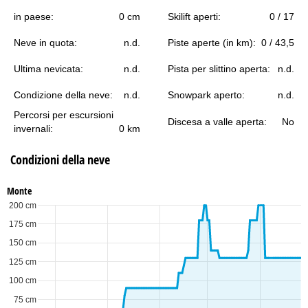
in paese:
0 cm
Skilift aperti:
0 / 17
Neve in quota:
n.d.
Piste aperte (in km):
0 / 43,5
Ultima nevicata:
n.d.
Pista per slittino aperta:
n.d.
Condizione della neve:
n.d.
Snowpark aperto:
n.d.
Percorsi per escursioni
Discesa a valle aperta:
No
invernali:
0 km
Condizioni della neve
Monte
200 cm
175 cm
150 cm
125 cm
100 cm
75 cm