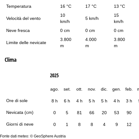
Temperatura
16 °C
17 °C
13 °C
10
15
Velocità del vento
5 km/h
km/h
km/h
Neve fresca
0 cm
0 cm
0 cm
3.800
4.000
3.800
Limite delle nevicate
m
m
m
Clima
2025
ago.
set.
ott.
nov.
dic.
gen.
feb.
Ore di sole
8 h
6 h
4 h
5 h
5 h
4 h
3 h
Nevicata (cm)
0
5
81
66
20
53
90
Giorni di neve
0
1
8
8
4
9
12
Fonte dati meteo: © GeoSphere Austria