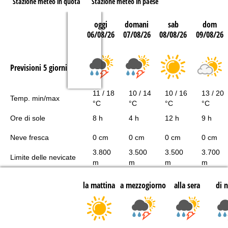
Stazione meteo in quota
Stazione meteo in paese
oggi
domani
sab
dom
06/08/26
07/08/26
08/08/26
09/08/26
Previsioni 5 giorni
11 / 18
10 / 14
10 / 16
13 / 20
Temp. min/max
°C
°C
°C
°C
Ore di sole
8 h
4 h
12 h
9 h
Neve fresca
0 cm
0 cm
0 cm
0 cm
3.800
3.500
3.500
3.700
Limite delle nevicate
m
m
m
m
la mattina
a mezzogiorno
alla sera
di 