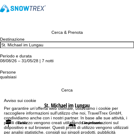
Cerca & Prenota
Destinazione
Periodo e durata
08/08/26 – 31/05/28 | 7 notti
Persone
qualsiasi
Cerca
Avviso sui cookie
St. Michael im Lungau
Per garantire un'offerta web ottimale, utilizziamo i cookie per
raccogliere informazioni sull'utilizzo che noi, TravelTrex GmbH,
condividiamo anche con i nostri partner. In base alle sue attività, i
profili di utilizzo vengono creati utilizzando le informazioni sul
Elenco
Comprensorio
dispositivo e sul browser. Questi profili di utilizzo vengono utilizzati
per analisi statistiche, consigli sui singoli prodotti, pubblicità