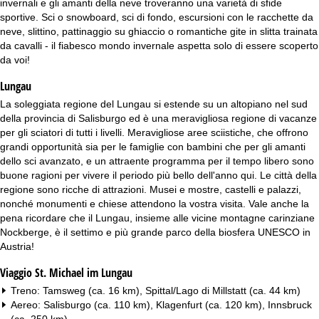
invernali e gli amanti della neve troveranno una varietà di sfide
sportive. Sci o snowboard, sci di fondo, escursioni con le racchette da
neve, slittino, pattinaggio su ghiaccio o romantiche gite in slitta trainata
da cavalli - il fiabesco mondo invernale aspetta solo di essere scoperto
da voi!
Lungau
La soleggiata regione del Lungau si estende su un altopiano nel sud
della provincia di Salisburgo ed è una meravigliosa regione di vacanze
per gli sciatori di tutti i livelli. Meravigliose aree sciistiche, che offrono
grandi opportunità sia per le famiglie con bambini che per gli amanti
dello sci avanzato, e un attraente programma per il tempo libero sono
buone ragioni per vivere il periodo più bello dell'anno qui. Le città della
regione sono ricche di attrazioni. Musei e mostre, castelli e palazzi,
nonché monumenti e chiese attendono la vostra visita. Vale anche la
pena ricordare che il Lungau, insieme alle vicine montagne carinziane
Nockberge, è il settimo e più grande parco della biosfera UNESCO in
Austria!
Viaggio St. Michael im Lungau
Treno: Tamsweg (ca. 16 km), Spittal/Lago di Millstatt (ca. 44 km)
Aereo: Salisburgo (ca. 110 km), Klagenfurt (ca. 120 km), Innsbruck
(ca. 250 km)