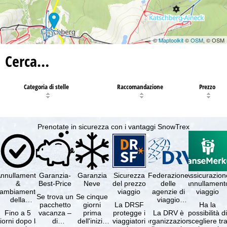
©
Maptoolkit
©
OSM
, © OSM
Cerca…
Categoria di stelle
Raccomandazione
Prezzo
Prenotate in sicurezza con i vantaggi SnowTrex
nnullamento
Garanzia-
Garanzia
Sicurezza
Federazione
Assicurazion
&
Best-Price
Neve
del prezzo
delle
annullament
cambiamento
viaggio
agenzie di
viaggio
Se trova un
Se cinque
della
viaggio
pacchetto
giorni
La DRSF
Ha la
prenotazione
tedesche
Fino a 5
vacanza –
prima
protegge i
La DRV è
possibilità d
gratuiti
iorni dopo la
di
dell'inizio
viaggiatori
l'organizzazione
scegliere tr