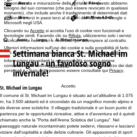
Area sci
Sci di fondo
personalizzata e misurazione della portata. Per questo abbiamo
bisogno del suo consenso (che può essere revocato in qualsiasi
momento), che include anche il trasferimento di determinati dati
Meteo
Last-Minute & Deals
personali a terzi in paesi terzi al di fuori dell'UE, come Google o
Microsoft negli USA.
Cliccando su
Accetto
si accetta l'uso di cookie non funzionali e
tecnologie simili. Facendo clic su
Rifiuta
, utilizzeremo solo i servizi
H
Austria
Lungau
St. Michael im Lungau
tecnicamente necessari e necessari per adempiere al contratto.
Ulteriori informazioni sull'uso dei cookie e sulla possibilità di farlo.
Settimana bianca
St. Michael im
o
Può modificare le sue impostazioni nella nostra
Cookie-Policy
.
Lungau - un favoloso sogno
Informazioni riguardanti la responsabilità possono essere
m
consultate sulle nostre
Note legali
. Informazioni sull'utilizzo dei dati
invernale!
personali e i Suoi diritti possono essere consultate qui
Privacy
.
e
Accetto
St. Michael im Lungau
p
Il comune di St. Michael im Lungau è situato ad un'altitudine di 1.075
m, ha 3.500 abitanti ed è circondato da un magnifico mondo alpino e
a
da diverse aree sciistiche. Il villaggio tradizionale è un buon punto di
partenza per le opportunità ricreative, attive e d'avventura ed è quindi
g
chiamato anche la "Porta dell'Arena Sciistica del Lungau". Nel
paesaggio naturale incontaminato potete sedervi, rilassarvi e lasciarvi
e
viziare dall'ospitalità e dalle delizie culinarie. Gli appassionati di sport