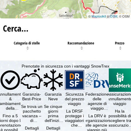
©
Maptoolkit
©
OSM
, © OSM
Cerca…
Categoria di stelle
Raccomandazione
Prezzo
Prenotate in sicurezza con i vantaggi SnowTrex
nnullamento
Garanzia-
Garanzia
Sicurezza
Federazione
Assicurazion
&
Best-Price
Neve
del prezzo
delle
annullament
cambiamento
viaggio
agenzie di
viaggio
Se trova un
Se cinque
della
viaggio
pacchetto
giorni
La DRSF
Ha la
prenotazione
tedesche
Fino a 5
vacanza –
prima
protegge i
La DRV è
possibilità d
gratuiti
iorni dopo la
di
dell'inizio
viaggiatori
l'organizzazione
scegliere tr
prenotazione
disponibilità
del suo
che
delle agenzie di
l'assicurazio
Dettagli
Dettagli
è possibile
e servizi
soggiorno
prenotano
viaggio più
annullament