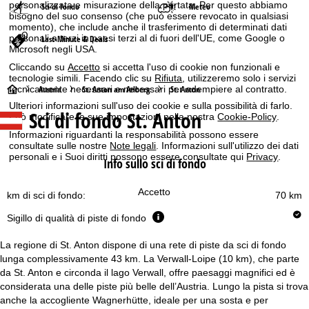
personalizzata e misurazione della portata. Per questo abbiamo
Sci di fondo
Meteo
bisogno del suo consenso (che può essere revocato in qualsiasi
momento), che include anche il trasferimento di determinati dati
personali a terzi in paesi terzi al di fuori dell'UE, come Google o
Last-Minute & Deals
Microsoft negli USA.
Cliccando su
Accetto
si accetta l'uso di cookie non funzionali e
tecnologie simili. Facendo clic su
Rifiuta
, utilizzeremo solo i servizi
H
tecnicamente necessari e necessari per adempiere al contratto.
Austria
St. Anton am Arlberg
St. Anton
Ulteriori informazioni sull'uso dei cookie e sulla possibilità di farlo.
Sci di fondo St. Anton
o
Può modificare le sue impostazioni nella nostra
Cookie-Policy
.
Informazioni riguardanti la responsabilità possono essere
m
consultate sulle nostre
Note legali
. Informazioni sull'utilizzo dei dati
personali e i Suoi diritti possono essere consultate qui
Privacy
.
Info sullo sci di fondo
e
Accetto
km di sci di fondo:
70 km
p
Sigillo di qualità di piste di fondo
a
La regione di St. Anton dispone di una rete di piste da sci di fondo
g
lunga complessivamente 43 km. La Verwall-Loipe (10 km), che parte
da St. Anton e circonda il lago Verwall, offre paesaggi magnifici ed è
considerata una delle piste più belle dell’Austria. Lungo la pista si trova
e
anche la accogliente Wagnerhütte, ideale per una sosta e per