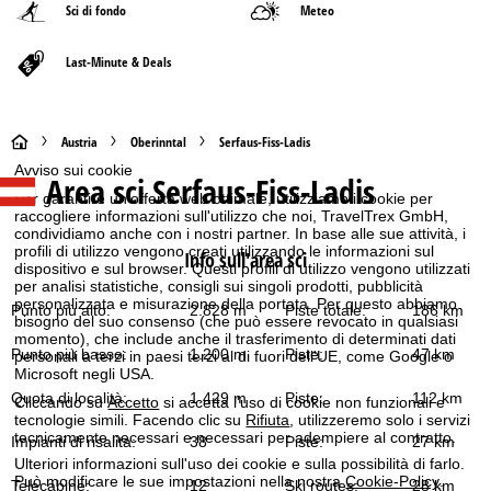
Sci di fondo
Meteo
Last-Minute & Deals
H
Austria
Oberinntal
Serfaus-Fiss-Ladis
Avviso sui cookie
Area sci
Serfaus-Fiss-Ladis
o
Per garantire un'offerta web ottimale, utilizziamo i cookie per
raccogliere informazioni sull'utilizzo che noi, TravelTrex GmbH,
m
condividiamo anche con i nostri partner. In base alle sue attività, i
profili di utilizzo vengono creati utilizzando le informazioni sul
Info sull'area sci
dispositivo e sul browser. Questi profili di utilizzo vengono utilizzati
e
per analisi statistiche, consigli sui singoli prodotti, pubblicità
personalizzata e misurazione della portata. Per questo abbiamo
Punto più alto:
2.828 m
Piste totale:
186 km
p
bisogno del suo consenso (che può essere revocato in qualsiasi
momento), che include anche il trasferimento di determinati dati
Punto più basso:
1.200 m
Piste:
47 km
personali a terzi in paesi terzi al di fuori dell'UE, come Google o
a
Microsoft negli USA.
Quota di località:
1.429 m
Piste:
112 km
Cliccando su
Accetto
si accetta l'uso di cookie non funzionali e
g
tecnologie simili. Facendo clic su
Rifiuta
, utilizzeremo solo i servizi
tecnicamente necessari e necessari per adempiere al contratto.
Impianti di risalita:
38
Piste:
27 km
e
Ulteriori informazioni sull'uso dei cookie e sulla possibilità di farlo.
Può modificare le sue impostazioni nella nostra
Cookie-Policy
.
Telecabine:
12
Ski routes:
28 km