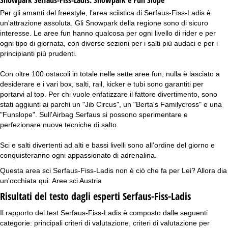
Per gli amanti del freestyle, l'area sciistica di Serfaus-Fiss-Ladis è
un'attrazione assoluta. Gli Snowpark della regione sono di sicuro
interesse. Le aree fun hanno qualcosa per ogni livello di rider e per
ogni tipo di giornata, con diverse sezioni per i salti più audaci e per i
principianti più prudenti.
Con oltre 100 ostacoli in totale nelle sette aree fun, nulla è lasciato a
desiderare e i vari box, salti, rail, kicker e tubi sono garantiti per
portarvi al top. Per chi vuole enfatizzare il fattore divertimento, sono
stati aggiunti ai parchi un "Jib Circus", un "Berta's Familycross" e una
"Funslope". Sull'Airbag Serfaus si possono sperimentare e
perfezionare nuove tecniche di salto.
Sci e salti divertenti ad alti e bassi livelli sono all'ordine del giorno e
conquisteranno ogni appassionato di adrenalina.
Questa area sci Serfaus-Fiss-Ladis non è ciò che fa per Lei? Allora dia
un'occhiata qui:
Aree sci Austria
Risultati del testo dagli esperti Serfaus-Fiss-Ladis
Il rapporto del test Serfaus-Fiss-Ladis è composto dalle seguenti
categorie: principali criteri di valutazione, criteri di valutazione per