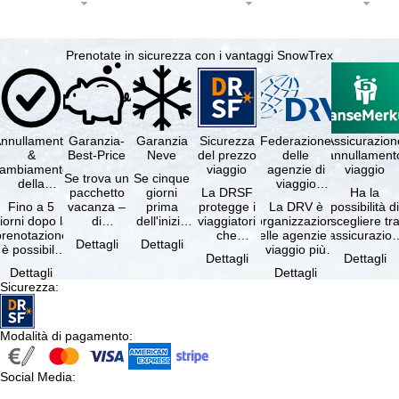
Prenotate in sicurezza con i vantaggi SnowTrex
nnullamento
Garanzia-
Garanzia
Sicurezza
Federazione
Assicurazion
&
Best-Price
Neve
del prezzo
delle
annullament
cambiamento
viaggio
agenzie di
viaggio
Se trova un
Se cinque
della
viaggio
pacchetto
giorni
La DRSF
Ha la
prenotazione
tedesche
Fino a 5
vacanza –
prima
protegge i
La DRV è
possibilità d
gratuiti
iorni dopo la
di
dell'inizio
viaggiatori
l'organizzazione
scegliere tr
prenotazione
disponibilità
del suo
che
delle agenzie di
l'assicurazio
Dettagli
Dettagli
è possibile
e servizi
soggiorno
prenotano
viaggio più
annullament
Dettagli
Dettagli
annullare
inclusi
(giorno di
un
grande in
viaggio
Dettagli
Dettagli
ratuitamente
uguali –
arrivo),
pacchetto
Germania.
(compresa 
Sicurezza
:
il …
presso …
per …
vacanze o
Criteri …
servizi di …
Modalità di pagamento
:
Social Media
: