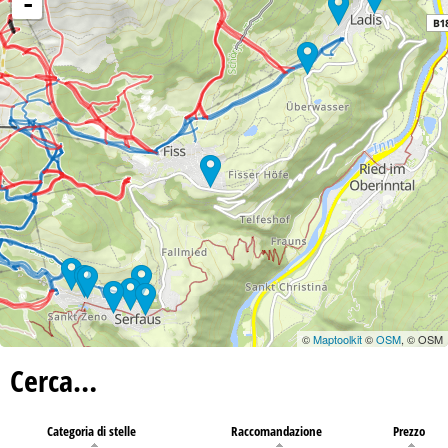
-
©
Maptoolkit
©
OSM
, © OSM
Cerca…
Categoria di stelle
Raccomandazione
Prezzo