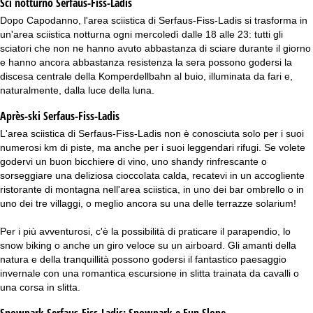
Sci notturno
Serfaus-Fiss-Ladis
Dopo Capodanno, l'area sciistica di Serfaus-Fiss-Ladis si trasforma in
un'area sciistica notturna ogni mercoledì dalle 18 alle 23: tutti gli
sciatori che non ne hanno avuto abbastanza di sciare durante il giorno
e hanno ancora abbastanza resistenza la sera possono godersi la
discesa centrale della Komperdellbahn al buio, illuminata da fari e,
naturalmente, dalla luce della luna.
Après-ski Serfaus-Fiss-Ladis
L'area sciistica di Serfaus-Fiss-Ladis non è conosciuta solo per i suoi
numerosi km di piste, ma anche per i suoi leggendari rifugi. Se volete
godervi un buon bicchiere di vino, uno shandy rinfrescante o
sorseggiare una deliziosa cioccolata calda, recatevi in un accogliente
ristorante di montagna nell'area sciistica, in uno dei bar ombrello o in
uno dei tre villaggi, o meglio ancora su una delle terrazze solarium!
Per i più avventurosi, c'è la possibilità di praticare il parapendio, lo
snow biking o anche un giro veloce su un airboard. Gli amanti della
natura e della tranquillità possono godersi il fantastico paesaggio
invernale con una romantica escursione in slitta trainata da cavalli o
una corsa in slitta.
Snowpark Serfaus-Fiss-Ladis:
Snowpark e Fun Slope