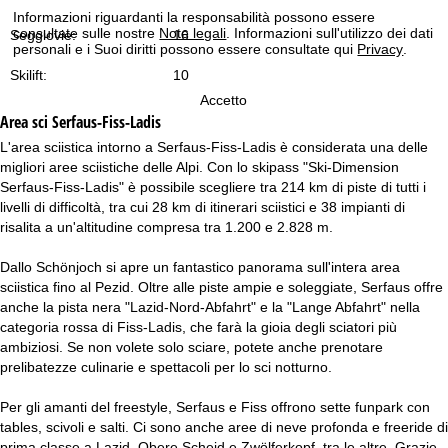
Informazioni riguardanti la responsabilità possono essere
consultate sulle nostre
Note legali
. Informazioni sull'utilizzo dei dati
Seggiovie:
16
personali e i Suoi diritti possono essere consultate qui
Privacy
.
Skilift:
10
Accetto
Area sci
Serfaus-Fiss-Ladis
L'area sciistica intorno a Serfaus-Fiss-Ladis è considerata una delle
migliori aree sciistiche delle Alpi. Con lo skipass "Ski-Dimension
Serfaus-Fiss-Ladis" è possibile scegliere tra 214 km di piste di tutti i
livelli di difficoltà, tra cui 28 km di itinerari sciistici e 38 impianti di
risalita a un'altitudine compresa tra 1.200 e 2.828 m.
Dallo Schönjoch si apre un fantastico panorama sull'intera area
sciistica fino al Pezid. Oltre alle piste ampie e soleggiate, Serfaus offre
anche la pista nera "Lazid-Nord-Abfahrt" e la "Lange Abfahrt" nella
categoria rossa di Fiss-Ladis, che farà la gioia degli sciatori più
ambiziosi. Se non volete solo sciare, potete anche prenotare
prelibatezze culinarie e spettacoli per lo sci notturno.
Per gli amanti del freestyle, Serfaus e Fiss offrono sette funpark con
tables, scivoli e salti. Ci sono anche aree di neve profonda e freeride di
prima classe a Lazid, Obere Scheid e Zwölferkopf, tra le altre. Grazie