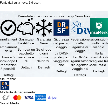
Fonte dati sulla neve: Skiresort
Prenotate in sicurezza con i vantaggi SnowTrex
nnullamento
Garanzia-
Garanzia
Sicurezza
Federazione
Assicurazion
&
Best-Price
Neve
del prezzo
delle
annullament
cambiamento
viaggio
agenzie di
viaggio
Se trova un
Se cinque
della
viaggio
pacchetto
giorni
La DRSF
Ha la
prenotazione
tedesche
Fino a 5
vacanza –
prima
protegge i
La DRV è
possibilità d
gratuiti
iorni dopo la
di
dell'inizio
viaggiatori
l'organizzazione
scegliere tr
prenotazione
disponibilità
del suo
che
delle agenzie di
l'assicurazio
Dettagli
Dettagli
è possibile
e servizi
soggiorno
prenotano
viaggio più
annullament
Dettagli
Dettagli
annullare
inclusi
(giorno di
un
grande in
viaggio
Dettagli
Dettagli
ratuitamente
uguali –
arrivo),
pacchetto
Germania.
(compresa 
Sicurezza
:
il …
presso …
per …
vacanze o
Criteri …
servizi di …
Modalità di pagamento
:
Social Media
: