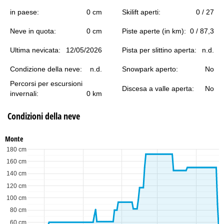
in paese:
0 cm
Skilift aperti:
0 / 27
Neve in quota:
0 cm
Piste aperte (in km):
0 / 87,3
Ultima nevicata:
12/05/2026
Pista per slittino aperta:
n.d.
Condizione della neve:
n.d.
Snowpark aperto:
No
Percorsi per escursioni
Discesa a valle aperta:
No
invernali:
0 km
Condizioni della neve
Monte
180 cm
160 cm
140 cm
120 cm
100 cm
80 cm
60 cm