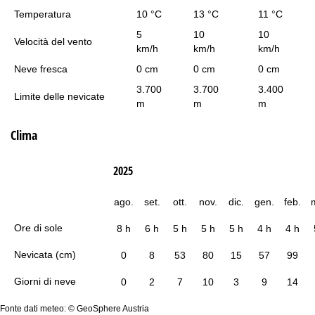
Temperatura
10 °C
13 °C
11 °C
5
10
10
Velocità del vento
km/h
km/h
km/h
Neve fresca
0 cm
0 cm
0 cm
3.700
3.700
3.400
Limite delle nevicate
m
m
m
Clima
2025
ago.
set.
ott.
nov.
dic.
gen.
feb.
Ore di sole
8 h
6 h
5 h
5 h
5 h
4 h
4 h
Nevicata (cm)
0
8
53
80
15
57
99
Giorni di neve
0
2
7
10
3
9
14
Fonte dati meteo: © GeoSphere Austria