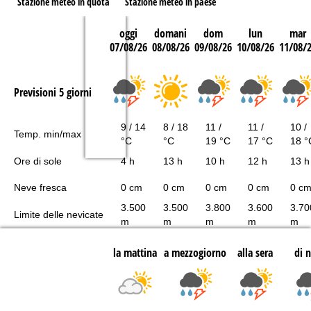
Stazione meteo in quota
Stazione meteo in paese
oggi
domani
dom
lun
mar
07/08/26
08/08/26
09/08/26
10/08/26
11/08/
Previsioni 5 giorni
9 / 14
8 / 18
11 /
11 /
10 /
Temp. min/max
°C
°C
19 °C
17 °C
18 °
Ore di sole
4 h
13 h
10 h
12 h
13 h
Neve fresca
0 cm
0 cm
0 cm
0 cm
0 c
3.500
3.500
3.800
3.600
3.70
Limite delle nevicate
m
m
m
m
m
la mattina
a mezzogiorno
alla sera
di 