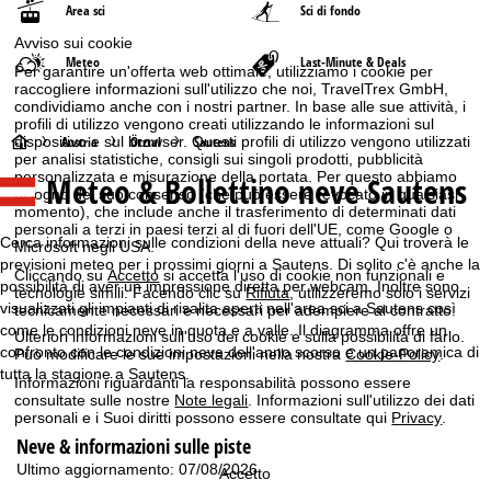
Area sci
Sci di fondo
Avviso sui cookie
Meteo
Last-Minute & Deals
Per garantire un'offerta web ottimale, utilizziamo i cookie per
raccogliere informazioni sull'utilizzo che noi, TravelTrex GmbH,
condividiamo anche con i nostri partner. In base alle sue attività, i
profili di utilizzo vengono creati utilizzando le informazioni sul
H
dispositivo e sul browser. Questi profili di utilizzo vengono utilizzati
Austria
Ötztal
Sautens
per analisi statistiche, consigli sui singoli prodotti, pubblicità
personalizzata e misurazione della portata. Per questo abbiamo
Meteo & Bollettino neve Sautens
o
bisogno del suo consenso (che può essere revocato in qualsiasi
momento), che include anche il trasferimento di determinati dati
personali a terzi in paesi terzi al di fuori dell'UE, come Google o
m
Cerca informazioni sulle condizioni della neve attuali? Qui troverà le
Microsoft negli USA.
previsioni meteo per i prossimi giorni a Sautens. Di solito c'è anche la
Cliccando su
e
Accetto
si accetta l'uso di cookie non funzionali e
possibilità di aver un impressione diretta per webcam. Inoltre sono
tecnologie simili. Facendo clic su
Rifiuta
, utilizzeremo solo i servizi
visualizzati gli impianti di risalita aperti nell'area sci a Sautens così
tecnicamente necessari e necessari per adempiere al contratto.
p
come le condizioni neve in quota e a valle. Il diagramma offre un
Ulteriori informazioni sull'uso dei cookie e sulla possibilità di farlo.
confronto con le condizioni neve dell'anno scorso e un panoramica di
Può modificare le sue impostazioni nella nostra
Cookie-Policy
.
a
tutta la stagione a Sautens.
Informazioni riguardanti la responsabilità possono essere
consultate sulle nostre
Note legali
. Informazioni sull'utilizzo dei dati
g
personali e i Suoi diritti possono essere consultate qui
Privacy
.
Neve & informazioni sulle piste
e
Ultimo aggiornamento: 07/08/2026
Accetto