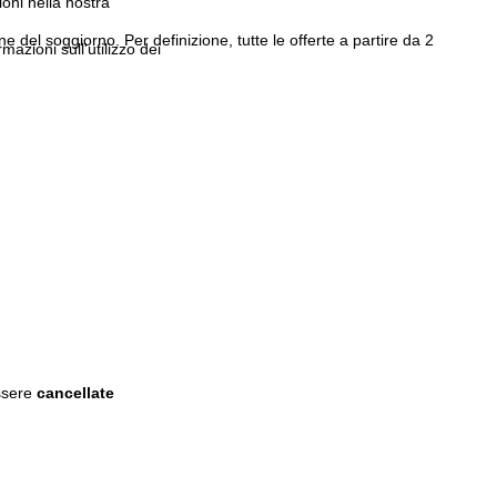
ioni nella nostra
 del soggiorno. Per definizione, tutte le offerte a partire da 2
rmazioni sull'utilizzo dei
ssere
cancellate