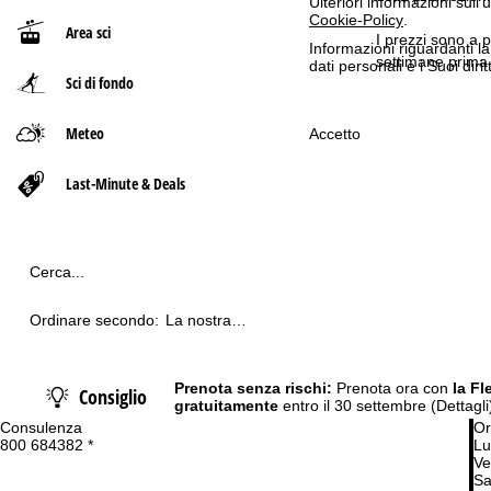
Ulteriori informazioni sull
Cookie-Policy
.
Area sci
p
I prezzi sono a p
Informazioni riguardanti l
settimane prima 
dati personali e i Suoi dir
Sci di fondo
a
g
Meteo
Accetto
e
Last-Minute & Deals
Cerca...
Ordinare secondo:
La nostra
raccomandazione
Prenota senza rischi:
Prenota ora con
la Fl
Consiglio
gratuitamente
entro il 30 settembre
(Dettagli
Consulenza
Or
800 684382 *
Lu
Ve
Sa