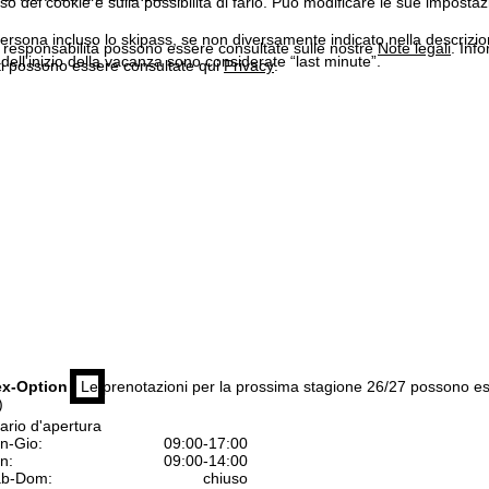
'uso dei cookie e sulla possibilità di farlo. Può modificare le sue impostaz
ersona incluso lo skipass, se non diversamente indicato nella descrizione
a responsabilità possono essere consultate sulle nostre
Note legali
. Info
dell'inizio della vacanza sono considerate “last minute”.
itti possono essere consultate qui
Privacy
.
ex-Option
| Le prenotazioni per la prossima stagione 26/27 possono e
)
ario d'apertura
n-Gio:
09:00-17:00
n:
09:00-14:00
b-Dom:
chiuso