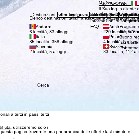
Si pr
My SnowTrex
My SnowTrex
Iscrizione
Il Suo log-in cliente 
informazioni sui viag
Gli articoli più attuali della nostra rivista 
Informazioni di soggiorn
Chi siamo
Destinazioni
Temi vacanze
Informazioni
Azienda
Elenco destinazioni
Italia
Francia
Austria
Svizzera
German
Informazioni di soggiorn
Chi siamo
FAQ
Programma
Andorra
Austria
Promozion
6 località, 33 alloggi
220 località, 976 a
Italia
Polonia
Buono re
85 località, 358 alloggi
4 località, 9 allogg
Iscrizione
Slovenia
Svizzera
Contattac
2 località, 5 alloggi
33 località, 112 al
Cerca
 che noi, TravelTrex
 creati utilizzando le
istiche, consigli sui singoli
 suo consenso (che può
ali a terzi in paesi terzi
ifiuta
, utilizzeremo solo i
questa pagina troverete una panoramica delle offerte last minute e