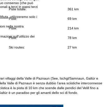
 suo consenso (che può
ali a terzi in paesi terzi
Piste totale:
361 km
ifiuta
, utilizzeremo solo i
Piste:
69 km
ioni nella nostra
Piste:
214 km
rmazioni sull'utilizzo dei
Piste:
78 km
Ski routes:
27 km
vari villaggi della Valle di Paznaun (See, Ischgl/Samnaun, Galtür e
della Valle di Paznaun è senza dubbio l'area sciistiche interconnesse
ciistica è la pista di 10 km che scende dalle pendici del Velill fino a
ltür è un paradiso per gli amanti dello sci di fondo.