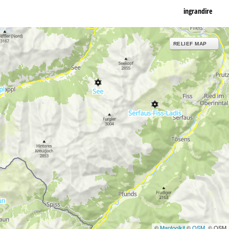
ingrandire
RELIEF MAP
©
Maptoolkit
©
OSM
, © OSM