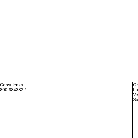
Consulenza
Or
800 684382 *
Lu
Ve
Sa