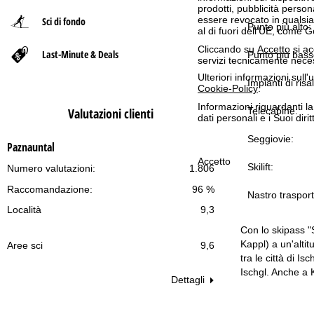
prodotti, pubblicità pers
essere revocato in qualsias
Sci di fondo
p
Punto più alto:
al di fuori dell'UE, come 
Cliccando su
Accetto
si ac
Last-Minute & Deals
a
Punto più bass
servizi tecnicamente nece
Ulteriori informazioni sull
g
Impianti di risal
Cookie-Policy
.
Informazioni riguardanti l
Telecabine:
Valutazioni clienti
e
dati personali e i Suoi dir
Seggiovie:
Paznauntal
Accetto
Skilift:
Numero valutazioni:
1.806
Raccomandazione:
96 %
Nastro trasport
Località
9,3
Con lo skipass "S
Kappl) a un'alti
Aree sci
9,6
tra le città di Is
Ischgl. Anche a 
Dettagli