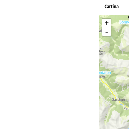
Cartina
+
-