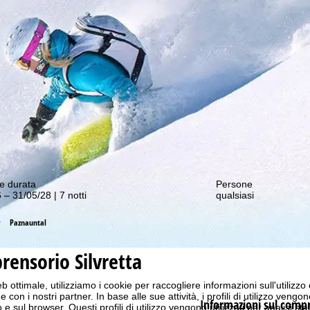
nostre offerte migliori!
e durata
Persone
 – 31/05/28 | 7 notti
qualsiasi
Paznauntal
ensorio Silvretta
b ottimale, utilizziamo i cookie per raccogliere informazioni sull'utilizzo
n i nostri partner. In base alle sue attività, i profili di utilizzo vengono
Informazioni sul comp
 e sul browser. Questi profili di utilizzo vengono utilizzati per analisi stat