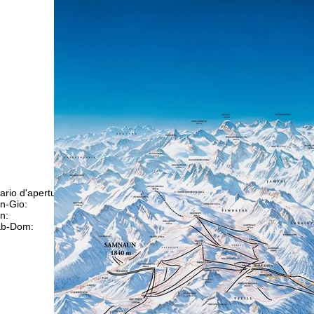
ario d'apertura
n-Gio:
09:00-17:00
n:
09:00-14:00
b-Dom:
chiuso
Consulenza