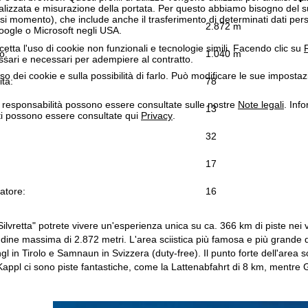
onalizzata e misurazione della portata. Per questo abbiamo bisogno del
i momento), che include anche il trasferimento di determinati dati person
2.872 m
Google o Microsoft negli USA.
cetta l'uso di cookie non funzionali e tecnologie simili. Facendo clic su
R
o:
1.040 m
ssari e necessari per adempiere al contratto.
'uso dei cookie e sulla possibilità di farlo. Può modificare le sue impostaz
ita:
78
a responsabilità possono essere consultate sulle nostre
Note legali
. Info
13
itti possono essere consultate qui
Privacy
.
32
17
atore:
16
ilvretta" potrete vivere un'esperienza unica su ca. 366 km di piste nei 
tudine massima di 2.872 metri. L'area sciistica più famosa e più grande 
chgl in Tirolo e Samnaun in Svizzera (duty-free). Il punto forte dell'area s
Kappl ci sono piste fantastiche, come la Lattenabfahrt di 8 km, mentre Ga