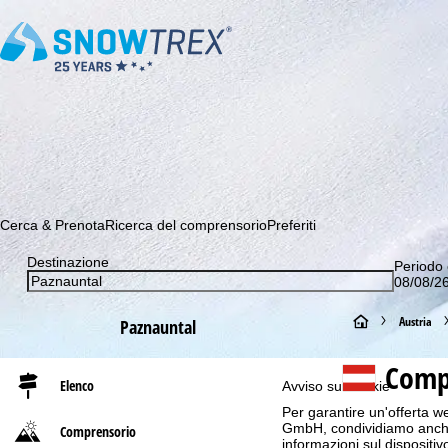
Abbonati alla nostra Newsletter e sii tra i primi a scoprire le 
Cerca & Prenota
Ricerca del comprensorio
Preferiti
Destinazione
Periodo 
08/08/26
H
Austria
Paznauntal
o
Compr
Elenco
Avviso sui cookie
m
Per garantire un'offerta we
GmbH, condividiamo anche co
Comprensorio
e
informazioni sul dispositivo