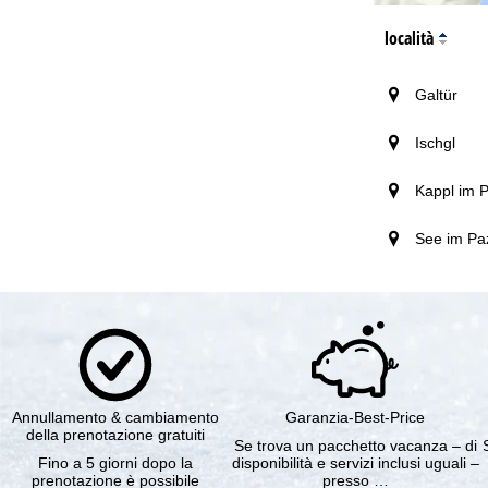
località
Galtür
Ischgl
Kappl im 
See im Pa
Annullamento & cambiamento
Garanzia-Best-Price
della prenotazione gratuiti
Se trova un pacchetto vacanza – di
Fino a 5 giorni dopo la
disponibilità e servizi inclusi uguali –
prenotazione è possibile
presso …