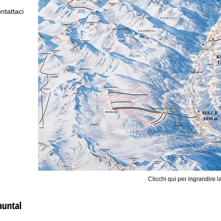
ntattaci
Clicchi qui per ingrandire l
auntal