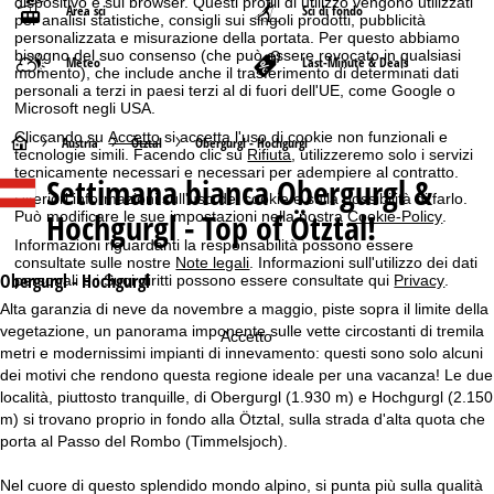
dispositivo e sul browser. Questi profili di utilizzo vengono utilizzati
Area sci
Sci di fondo
per analisi statistiche, consigli sui singoli prodotti, pubblicità
personalizzata e misurazione della portata. Per questo abbiamo
bisogno del suo consenso (che può essere revocato in qualsiasi
Meteo
Last-Minute & Deals
momento), che include anche il trasferimento di determinati dati
personali a terzi in paesi terzi al di fuori dell'UE, come Google o
Microsoft negli USA.
Cliccando su
Accetto
si accetta l'uso di cookie non funzionali e
H
Austria
Ötztal
Obergurgl - Hochgurgl
tecnologie simili. Facendo clic su
Rifiuta
, utilizzeremo solo i servizi
tecnicamente necessari e necessari per adempiere al contratto.
Settimana bianca
Obergurgl &
o
Ulteriori informazioni sull'uso dei cookie e sulla possibilità di farlo.
Hochgurgl - Top of Ötztal!
Può modificare le sue impostazioni nella nostra
Cookie-Policy
.
m
Informazioni riguardanti la responsabilità possono essere
consultate sulle nostre
Note legali
. Informazioni sull'utilizzo dei dati
e
Obergurgl - Hochgurgl
personali e i Suoi diritti possono essere consultate qui
Privacy
.
Alta garanzia di neve da novembre a maggio, piste sopra il limite della
p
vegetazione, un panorama imponente sulle vette circostanti di tremila
Accetto
metri e modernissimi impianti di innevamento: questi sono solo alcuni
a
dei motivi che rendono questa regione ideale per una vacanza! Le due
località, piuttosto tranquille, di Obergurgl (1.930 m) e Hochgurgl (2.150
g
m) si trovano proprio in fondo alla Ötztal, sulla strada d'alta quota che
porta al Passo del Rombo (Timmelsjoch).
e
Nel cuore di questo splendido mondo alpino, si punta più sulla qualità