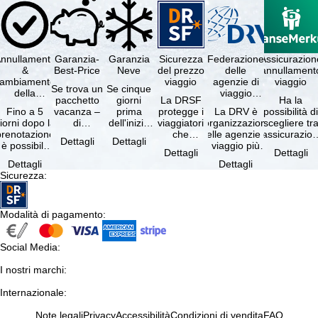
nnullamento
Garanzia-
Garanzia
Sicurezza
Federazione
Assicurazion
&
Best-Price
Neve
del prezzo
delle
annullament
cambiamento
viaggio
agenzie di
viaggio
Se trova un
Se cinque
della
viaggio
pacchetto
giorni
La DRSF
Ha la
prenotazione
tedesche
Fino a 5
vacanza –
prima
protegge i
La DRV è
possibilità d
gratuiti
iorni dopo la
di
dell'inizio
viaggiatori
l'organizzazione
scegliere tr
prenotazione
disponibilità
del suo
che
delle agenzie di
l'assicurazio
Dettagli
Dettagli
è possibile
e servizi
soggiorno
prenotano
viaggio più
annullament
Dettagli
Dettagli
annullare
inclusi
(giorno di
un
grande in
viaggio
Dettagli
Dettagli
ratuitamente
uguali –
arrivo),
pacchetto
Germania.
(compresa 
Sicurezza
:
il …
presso …
per …
vacanze o
Criteri …
servizi di …
Modalità di pagamento
:
Social Media
:
I nostri marchi
:
Internazionale
:
Note legali
Privacy
Accessibilità
Condizioni di vendita
FAQ