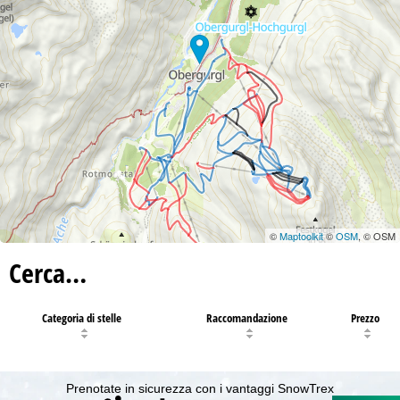
©
Maptoolkit
©
OSM
, © OSM
Cerca…
Categoria di stelle
Raccomandazione
Prezzo
Prenotate in sicurezza con i vantaggi SnowTrex