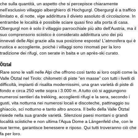
che sulla quantità, un aspetto che si percepisce chiaramente
nell'esclusivo villaggio alberghiero di Hochgurgl. Obergurgl è a traffico
limitato e, di notte, vige addirittura il divieto assoluto di circolazione. In
entrambe le località è possibile sciare quasi fino alla porta di casa.
Obergurgl non è solo il villaggio parrocchiale più alto dell'Austria, ma il
suo comprensorio sciistico è considerato addirittura uno dei più
innevati delle Alpi grazie alla sua posizione esposta! L'atmosfera qui è
rustica e accogliente, poiché i villaggi sono rinomati per la loro
tradizione dei rifugi, con serate in baita e un après-ski curato.
Ötztal
Rare sono le valli nelle Alpi che offrono così tanto ai loro ospiti come la
Valle Ötztal nel Tirolo: chilometri di piste “en masse” con tutti i livelli di
difficoltà, impianti di risalita modernissimi, una gran varietà di piste di
fondo e circa 250 vette sopra i 3.000 m. A tutto ciò si aggiungono
numerosi sentieri da trekking, accoglienti rifugi e la sera, secondo i
gusti, vita notturna nei numerosi locali e discoteche, pattinaggio su
ghiaccio, sci notturno e tanto altro ancora. Il bello della Valle Ötztal
risiede nella sua grande varietà. Silenziosi paesi montani o grandi
località sciistiche e non ultima l'Aqua Dome a Längenfeld che, con le
sue terme, garantisce benessere e riposo. Qui tutti troveranno ciò che
fa per loro.