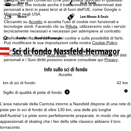
Area sci
Sci di fondo
momento), che include anche il trasferimento di determinati dati
personali a terzi in paesi terzi al di fuori dell'UE, come Google o
Microsoft negli USA.
Meteo
Last-Minute & Deals
Cliccando su
Accetto
si accetta l'uso di cookie non funzionali e
tecnologie simili. Facendo clic su
Rifiuta
, utilizzeremo solo i servizi
tecnicamente necessari e necessari per adempiere al contratto.
H
Austria
Nassfeld-Hermagor
Ulteriori informazioni sull'uso dei cookie e sulla possibilità di farlo.
Può modificare le sue impostazioni nella nostra
Cookie-Policy
.
Sci di fondo Nassfeld-Hermagor
o
Informazioni riguardanti la responsabilità possono essere
consultate sulle nostre
Note legali
. Informazioni sull'utilizzo dei dati
personali e i Suoi diritti possono essere consultate qui
Privacy
.
m
Info sullo sci di fondo
e
Accetto
km di sci di fondo:
42 km
p
Sigillo di qualità di piste di fondo
a
L'area naturale della Carinzia intorno a Nassfeld dispone di una rete di
g
piste per lo sci di fondo di oltre 130 km, una delle più lunghe
dell'Austria! Le piste sono perfettamente preparate, in modo che sia gli
appassionati di skating che i fan dello stile classico abbiano il loro
e
tornaconto.