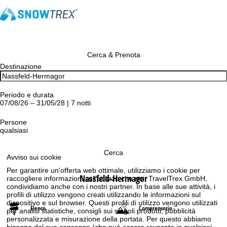
Cerca & Prenota
Destinazione
Periodo e durata
07/08/26 – 31/05/28 | 7 notti
Persone
qualsiasi
Cerca
Avviso sui cookie
Per garantire un'offerta web ottimale, utilizziamo i cookie per
Nassfeld-Hermagor
raccogliere informazioni sull'utilizzo che noi, TravelTrex GmbH,
condividiamo anche con i nostri partner. In base alle sue attività, i
profili di utilizzo vengono creati utilizzando le informazioni sul
dispositivo e sul browser. Questi profili di utilizzo vengono utilizzati
Elenco
Comprensorio
per analisi statistiche, consigli sui singoli prodotti, pubblicità
personalizzata e misurazione della portata. Per questo abbiamo
bisogno del suo consenso (che può essere revocato in qualsiasi