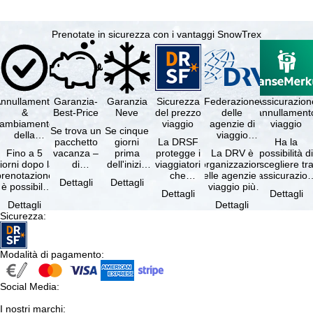
Prenotate in sicurezza con i vantaggi SnowTrex
nnullamento
Garanzia-
Garanzia
Sicurezza
Federazione
Assicurazion
&
Best-Price
Neve
del prezzo
delle
annullament
cambiamento
viaggio
agenzie di
viaggio
Se trova un
Se cinque
della
viaggio
pacchetto
giorni
La DRSF
Ha la
prenotazione
tedesche
Fino a 5
vacanza –
prima
protegge i
La DRV è
possibilità d
gratuiti
iorni dopo la
di
dell'inizio
viaggiatori
l'organizzazione
scegliere tr
prenotazione
disponibilità
del suo
che
delle agenzie di
l'assicurazio
Dettagli
Dettagli
è possibile
e servizi
soggiorno
prenotano
viaggio più
annullament
Dettagli
Dettagli
annullare
inclusi
(giorno di
un
grande in
viaggio
Dettagli
Dettagli
ratuitamente
uguali –
arrivo),
pacchetto
Germania.
(compresa 
Sicurezza
:
il …
presso …
per …
vacanze o
Criteri …
servizi di …
Modalità di pagamento
:
Social Media
:
I nostri marchi
: