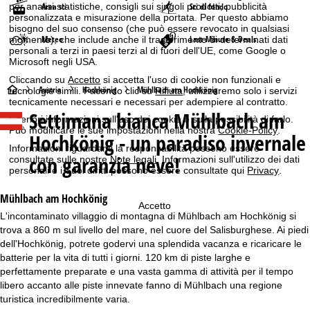
Area sci
Sci di fondo
per analisi statistiche, consigli sui singoli prodotti, pubblicità
personalizzata e misurazione della portata. Per questo abbiamo
bisogno del suo consenso (che può essere revocato in qualsiasi
Meteo
Last-Minute & Deals
momento), che include anche il trasferimento di determinati dati
personali a terzi in paesi terzi al di fuori dell'UE, come Google o
Microsoft negli USA.
Cliccando su
Accetto
si accetta l'uso di cookie non funzionali e
H
Austria
Hochkönig
Mühlbach am Hochkönig
tecnologie simili. Facendo clic su
Rifiuta
, utilizzeremo solo i servizi
tecnicamente necessari e necessari per adempiere al contratto.
Settimana bianca
Mühlbach am
o
Ulteriori informazioni sull'uso dei cookie e sulla possibilità di farlo.
Può modificare le sue impostazioni nella nostra
Cookie-Policy
.
Hochkönig - un paradiso invernale
m
Informazioni riguardanti la responsabilità possono essere
con garanzia neve!
consultate sulle nostre
Note legali
. Informazioni sull'utilizzo dei dati
personali e i Suoi diritti possono essere consultate qui
Privacy
.
e
Mühlbach am Hochkönig
p
Accetto
L'incontaminato villaggio di montagna di Mühlbach am Hochkönig si
trova a 860 m sul livello del mare, nel cuore del Salisburghese. Ai piedi
a
dell'Hochkönig, potrete godervi una splendida vacanza e ricaricare le
batterie per la vita di tutti i giorni. 120 km di piste larghe e
g
perfettamente preparate e una vasta gamma di attività per il tempo
libero accanto alle piste innevate fanno di Mühlbach una regione
e
turistica incredibilmente varia.