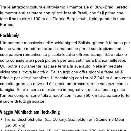
Tra le attrazioni culturale ritroviamo il memoriale di Buwi-Bradl, eretto
in memoria al saltatore con gli sci Joseph Bradl, che fu il primo che
fece il salto oltre i 100 m e il Florale Bergschuh, il più grande in tutta
Europa.
Hochkönig
L'imponente massiccio dell'Hochkönig nel Salisburghese è famoso per
le sue varie e moderne aree sci ma anche per le sue tradizioni ed i
suoi paesini romantici. Le piccole località offrono tranquillità e relax e
sono considerate i posti più belli per una settimana bianca nelle Alpi.
Qui potrà sicuramente lasciare ferma la sua auto. Nelle immediate
vicinanze si trova la città di Salisburgo che offre giochi e feste ed è
l'ideale per gite giornaliere. L'Hochkönig con i suoi 2.941 m è una zona
con alta garanzia neve ed è l'ideale per trascorrere le vacanze con la
famiglia. Se è in cerca di piste più impegnative, qui è al posto giusto:
l'ampio comprensorio "Ski amadé" con i suoi 760 km farà battere forte
il cuore di tutti gli sciatori.
Viaggio Mühlbach am Hochkönig
Treno: Bischofshofen (ca. 10 km), Saalfelden am Steinerne Meer
(ca. 30 km)
Aereo: Salisburgo (ca. 65 km), Innsbruck (ca. 170 km), Klagenfurt